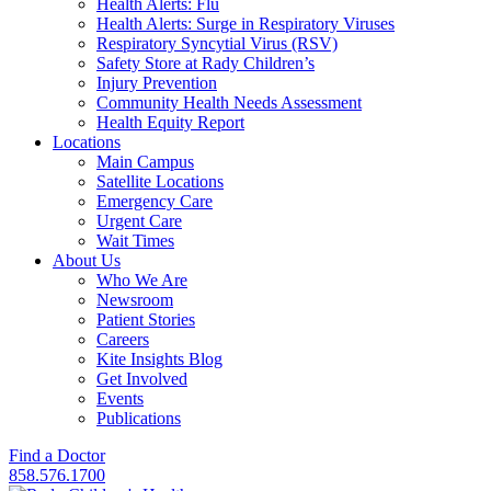
Health Alerts: Flu
Health Alerts: Surge in Respiratory Viruses
Respiratory Syncytial Virus (RSV)
Safety Store at Rady Children’s
Injury Prevention
Community Health Needs Assessment
Health Equity Report
Locations
Main Campus
Satellite Locations
Emergency Care
Urgent Care
Wait Times
About Us
Who We Are
Newsroom
Patient Stories
Careers
Kite Insights Blog
Get Involved
Events
Publications
Find a Doctor
858.576.1700