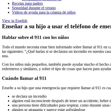
Recetas para padres
Seguridad durante el verano
Videos de ayuda para la crianza de niños
View in English
Enseñar a su hijo a usar el teléfono de eme
Hablar sobre el 911 con los niños
Todo el mundo necesita estar bien informado sobre llamar al 911 en 
las siguientes: “¿Qué harías si se declarara un incendio en nuestra cas
una.
Con los niños más pequeños, también puede ayudar mucho el hecho de h
enfermeros y similares, y sobre el tipo de cosas que hacen para ayudar
Cuándo llamar al 911
Enseñe a su hijo que una emergencia que requiere llamar al 911 es cua
se declara un incendio
alguien está inconsciente después de tener un accidente, bebe
una persona tiene dificultades para respirar, como durante unas 
alguien se atraganta y parece estar asfixiándose