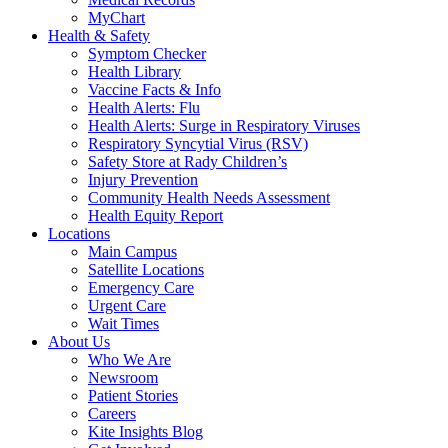
MyChart
Health & Safety
Symptom Checker
Health Library
Vaccine Facts & Info
Health Alerts: Flu
Health Alerts: Surge in Respiratory Viruses
Respiratory Syncytial Virus (RSV)
Safety Store at Rady Children’s
Injury Prevention
Community Health Needs Assessment
Health Equity Report
Locations
Main Campus
Satellite Locations
Emergency Care
Urgent Care
Wait Times
About Us
Who We Are
Newsroom
Patient Stories
Careers
Kite Insights Blog