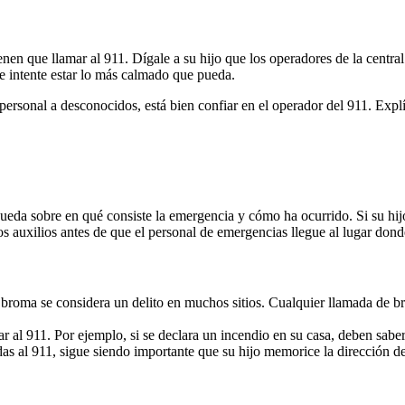
nen que llamar al 911. Dígale a su hijo que los operadores de la centra
 intente estar lo más calmado que pueda.
personal a desconocidos, está bien confiar en el operador del 911. Exp
pueda sobre en qué consiste la emergencia y cómo ha ocurrido. Si su hi
os auxilios antes de que el personal de emergencias llegue al lugar don
broma se considera un delito en muchos sitios. Cualquier llamada de br
r al 911. Por ejemplo, si se declara un incendio en su casa, deben saber
das al 911, sigue siendo importante que su hijo memorice la dirección d