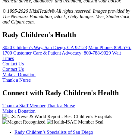
medical advice, diagnoses, and treatment, consult your doctor.
© 1995-2026 KidsHealth® All rights reserved. Images provided by
The Nemours Foundation, iStock, Getty Images, Veer, Shutterstock,
and Clipart.com.
Rady Children's Health
3020 Children's Way
,
San Diego
,
CA
92123
Main Phone:
858-576-
1700
Customer Care & Patient Advocacy: 800-788-9029
Wait
Times
Contact Us
Contact Us
Make a Donation
Thank a Nurse
Connect with Rady Children's Health
Thank a Staff Member
Thank a Nurse
Make a Donation
Rady Children’s Specialists of San Diego