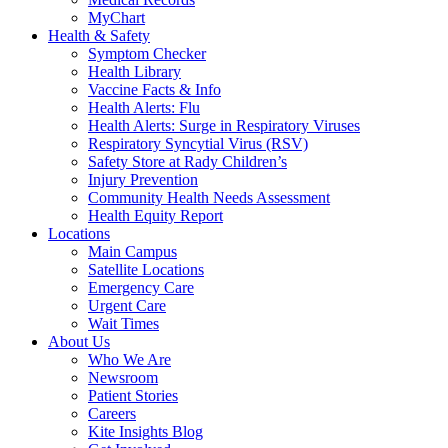
MyChart
Health & Safety
Symptom Checker
Health Library
Vaccine Facts & Info
Health Alerts: Flu
Health Alerts: Surge in Respiratory Viruses
Respiratory Syncytial Virus (RSV)
Safety Store at Rady Children’s
Injury Prevention
Community Health Needs Assessment
Health Equity Report
Locations
Main Campus
Satellite Locations
Emergency Care
Urgent Care
Wait Times
About Us
Who We Are
Newsroom
Patient Stories
Careers
Kite Insights Blog