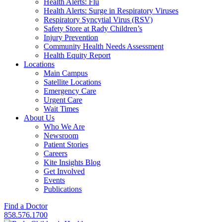
Health Alerts: Flu
Health Alerts: Surge in Respiratory Viruses
Respiratory Syncytial Virus (RSV)
Safety Store at Rady Children’s
Injury Prevention
Community Health Needs Assessment
Health Equity Report
Locations
Main Campus
Satellite Locations
Emergency Care
Urgent Care
Wait Times
About Us
Who We Are
Newsroom
Patient Stories
Careers
Kite Insights Blog
Get Involved
Events
Publications
Find a Doctor
858.576.1700