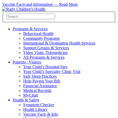
Vaccine Facts and Information —
Read More
Programs & Services
Behavioral Health
Community Programs
International & Destination Health Services
Support Groups & Services
Video Visits: Telemedicine
All Programs & Services
Patients / Visitors
Your Child’s Hospital Stay
Your Child’s Specialty Clinic Visit
Safe Sleep Practices
Help Paying Your Bill
Financial Assistance
Medical Records
MyChart
Health & Safety
Symptom Checker
Health Library
Vaccine Facts & Info