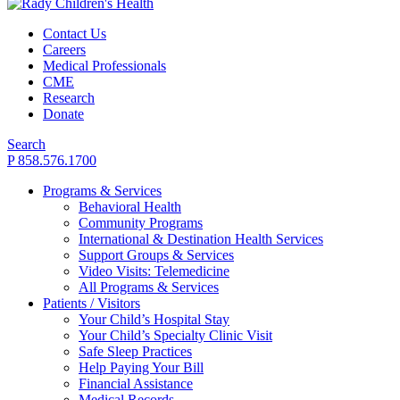
Contact Us
Careers
Medical Professionals
CME
Research
Donate
Search
P 858.576.1700
Programs & Services
Behavioral Health
Community Programs
International & Destination Health Services
Support Groups & Services
Video Visits: Telemedicine
All Programs & Services
Patients / Visitors
Your Child’s Hospital Stay
Your Child’s Specialty Clinic Visit
Safe Sleep Practices
Help Paying Your Bill
Financial Assistance
Medical Records