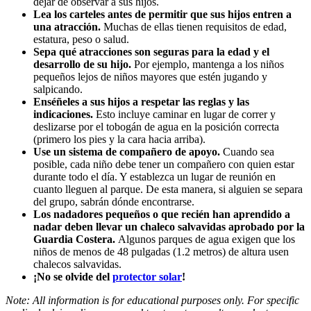
dejar de observar a sus hijos.
Lea los carteles antes de permitir que sus hijos entren a
una atracción.
Muchas de ellas tienen requisitos de edad,
estatura, peso o salud.
Sepa qué atracciones son seguras para la edad y el
desarrollo de su hijo.
Por ejemplo, mantenga a los niños
pequeños lejos de niños mayores que estén jugando y
salpicando.
Enséñeles a sus hijos a respetar las reglas y las
indicaciones.
Esto incluye caminar en lugar de correr y
deslizarse por el tobogán de agua en la posición correcta
(primero los pies y la cara hacia arriba).
Use un sistema de compañero de apoyo.
Cuando sea
posible, cada niño debe tener un compañero con quien estar
durante todo el día. Y establezca un lugar de reunión en
cuanto lleguen al parque. De esta manera, si alguien se separa
del grupo, sabrán dónde encontrarse.
Los nadadores pequeños o que recién han aprendido a
nadar deben llevar un
chaleco salvavidas aprobado por la
Guardia Costera
.
Algunos parques de agua exigen que los
niños de menos de 48 pulgadas (1.2 metros) de altura usen
chalecos salvavidas.
¡No se olvide del
protector solar
!
Note: All information is for educational purposes only. For specific