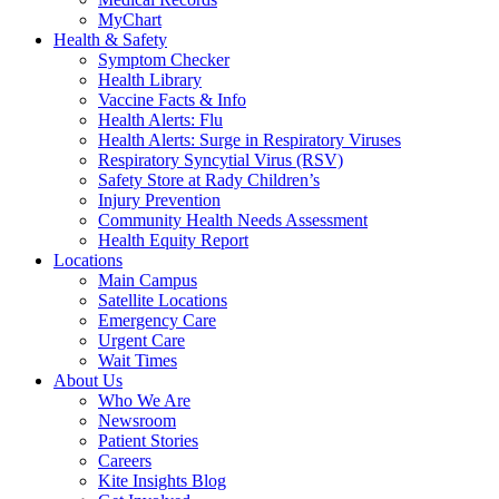
MyChart
Health & Safety
Symptom Checker
Health Library
Vaccine Facts & Info
Health Alerts: Flu
Health Alerts: Surge in Respiratory Viruses
Respiratory Syncytial Virus (RSV)
Safety Store at Rady Children’s
Injury Prevention
Community Health Needs Assessment
Health Equity Report
Locations
Main Campus
Satellite Locations
Emergency Care
Urgent Care
Wait Times
About Us
Who We Are
Newsroom
Patient Stories
Careers
Kite Insights Blog