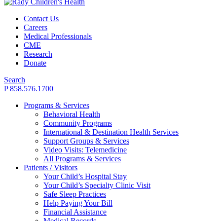
Contact Us
Careers
Medical Professionals
CME
Research
Donate
Search
P 858.576.1700
Programs & Services
Behavioral Health
Community Programs
International & Destination Health Services
Support Groups & Services
Video Visits: Telemedicine
All Programs & Services
Patients / Visitors
Your Child’s Hospital Stay
Your Child’s Specialty Clinic Visit
Safe Sleep Practices
Help Paying Your Bill
Financial Assistance
Medical Records