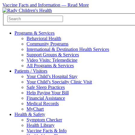
Vaccine Facts and Information —
Read More
Programs & Services
Behavioral Health
Community Programs
International & Destination Health Services
Support Groups & Services
Video Visits: Telemedicine
All Programs & Services
Patients / Visitors
Your Child’s Hospital Stay
Your Child’s Specialty Clinic Visit
Safe Sleep Practices
Help Paying Your Bill
Financial Assistance
Medical Records
MyChart
Health & Safety
Symptom Checker
Health Library
Vaccine Facts & Info