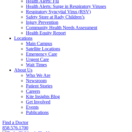
Health Alerts: Flu
Health Alerts: Surge in Respiratory Viruses
Respiratory Syncytial Virus (RSV)
Safety Store at Rady Children’s
Injury Prevention
Community Health Needs Assessment
Health Equity Report
Locations
Main Campus
Satellite Locations
Emergency Care
Urgent Care
Wait Times
About Us
Who We Are
Newsroom
Patient Stories
Careers
Kite Insights Blog
Get Involved
Events
Publications
Find a Doctor
858.576.1700