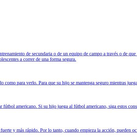
trenamiento de secundaria o de un equipo de campo a través o de que s
lescentes a correr de una forma segura.
arlo como para verlo. Para que su hijo se mantenga seguro mientras juega
 fútbol americano. Si su hijo juega al fútbol americano, siga estos cons
uerte y más rápido. Por lo tanto, cuando empieza la acción, pueden ocur