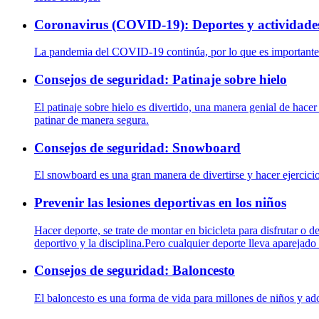
Coronavirus (COVID-19): Deportes y actividade
La pandemia del COVID-19 continúa, por lo que es importante s
Consejos de seguridad: Patinaje sobre hielo
El patinaje sobre hielo es divertido, una manera genial de hacer
patinar de manera segura.
Consejos de seguridad: Snowboard
El snowboard es una gran manera de divertirse y hacer ejercicio
Prevenir las lesiones deportivas en los niños
Hacer deporte, se trate de montar en bicicleta para disfrutar o de
deportivo y la disciplina.Pero cualquier deporte lleva aparejado 
Consejos de seguridad: Baloncesto
El baloncesto es una forma de vida para millones de niños y ado