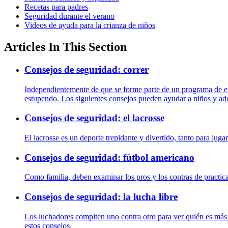
Recetas para padres
Seguridad durante el verano
Videos de ayuda para la crianza de niños
Articles In This Section
Consejos de seguridad: correr
Independientemente de que se forme parte de un programa de en
estupendo. Los siguientes consejos pueden ayudar a niños y ado
Consejos de seguridad: el lacrosse
El lacrosse es un deporte trepidante y divertido, tanto para jug
Consejos de seguridad: fútbol americano
Como familia, deben examinar los pros y los contras de practicar
Consejos de seguridad: la lucha libre
Los luchadores compiten uno contra otro para ver quién es más f
estos consejos.