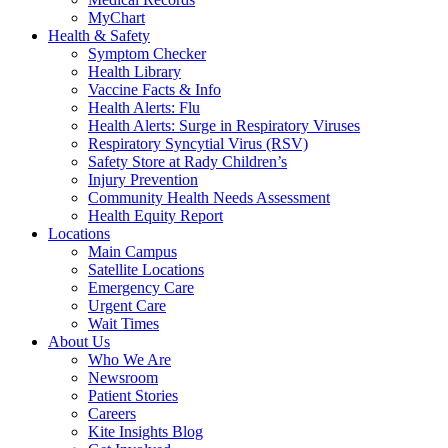
MyChart
Health & Safety
Symptom Checker
Health Library
Vaccine Facts & Info
Health Alerts: Flu
Health Alerts: Surge in Respiratory Viruses
Respiratory Syncytial Virus (RSV)
Safety Store at Rady Children’s
Injury Prevention
Community Health Needs Assessment
Health Equity Report
Locations
Main Campus
Satellite Locations
Emergency Care
Urgent Care
Wait Times
About Us
Who We Are
Newsroom
Patient Stories
Careers
Kite Insights Blog