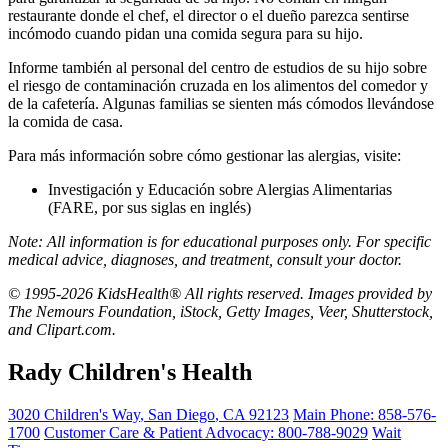
restaurante donde el chef, el director o el dueño parezca sentirse
incómodo cuando pidan una comida segura para su hijo.
Informe también al personal del centro de estudios de su hijo sobre
el riesgo de contaminación cruzada en los alimentos del comedor y
de la cafetería. Algunas familias se sienten más cómodos llevándose
la comida de casa.
Para más información sobre cómo gestionar las alergias, visite:
Investigación y Educación sobre Alergias Alimentarias
(FARE, por sus siglas en inglés)
Note: All information is for educational purposes only. For specific
medical advice, diagnoses, and treatment, consult your doctor.
© 1995-2026 KidsHealth® All rights reserved. Images provided by
The Nemours Foundation, iStock, Getty Images, Veer, Shutterstock,
and Clipart.com.
Rady Children's Health
3020 Children's Way
,
San Diego
,
CA
92123
Main Phone:
858-576-
1700
Customer Care & Patient Advocacy: 800-788-9029
Wait