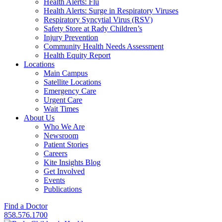
Health Alerts: Flu
Health Alerts: Surge in Respiratory Viruses
Respiratory Syncytial Virus (RSV)
Safety Store at Rady Children’s
Injury Prevention
Community Health Needs Assessment
Health Equity Report
Locations
Main Campus
Satellite Locations
Emergency Care
Urgent Care
Wait Times
About Us
Who We Are
Newsroom
Patient Stories
Careers
Kite Insights Blog
Get Involved
Events
Publications
Find a Doctor
858.576.1700