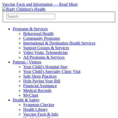
Vaccine Facts and Information —
Read More
Programs & Services
Behavioral Health
Community Programs
International & Destination Health Services
Support Groups & Services
Video Visits: Telemedicine
All Programs & Services
Patients / Visitors
Your Child’s Hospital Stay
Your Child’s Specialty Clinic Visit
Safe Sleep Practices
Help Paying Your Bill
Financial Assistance
Medical Records
MyChart
Health & Safety
Symptom Checker
Health Library
Vaccine Facts & Info