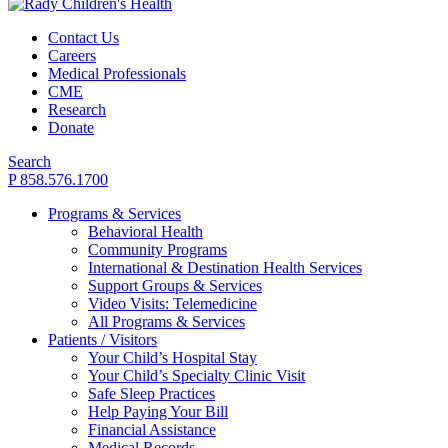
Contact Us
Careers
Medical Professionals
CME
Research
Donate
Search
P 858.576.1700
Programs & Services
Behavioral Health
Community Programs
International & Destination Health Services
Support Groups & Services
Video Visits: Telemedicine
All Programs & Services
Patients / Visitors
Your Child’s Hospital Stay
Your Child’s Specialty Clinic Visit
Safe Sleep Practices
Help Paying Your Bill
Financial Assistance
Medical Records