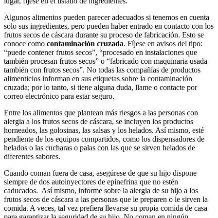
lugar, fíjese en el listado de ingredientes.
Algunos alimentos pueden parecer adecuados si tenemos en cuenta
solo sus ingredientes, pero pueden haber entrado en contacto con los
frutos secos de cáscara durante su proceso de fabricación. Esto se
conoce como
contaminación cruzada
. Fíjese en avisos del tipo:
“puede contener frutos secos”, “procesado en instalaciones que
también procesan frutos secos” o “fabricado con maquinaria usada
también con frutos secos”. No todas las compañías de productos
alimenticios informan en sus etiquetas sobre la contaminación
cruzada; por lo tanto, si tiene alguna duda, llame o contacte por
correo electrónico para estar seguro.
Entre los alimentos que plantean más riesgos a las personas con
alergia a los frutos secos de cáscara, se incluyen los productos
horneados, las golosinas, las salsas y los helados. Así mismo, esté
pendiente de los equipos compartidos, como los dispensadores de
helados o las cucharas o palas con las que se sirven helados de
diferentes sabores.
Cuando coman fuera de casa, asegúrese de que su hijo dispone
siempre de dos autoinyectores de epinefrina que no estén
caducados. Así mismo, informe sobre la alergia de su hijo a los
frutos secos de cáscara a las personas que le preparen o le sirven la
comida. A veces, tal vez prefiera llevarse su propia comida de casa
para garantizar la seguridad de su hijo. No coman en ningún