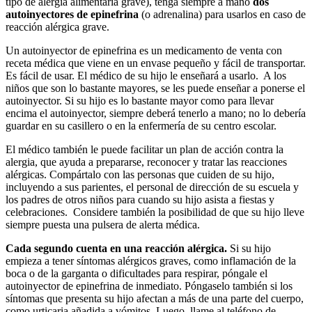
tipo de alergia alimentaria grave), tenga siempre a mano
dos
autoinyectores de epinefrina
(o adrenalina) para usarlos en caso de
reacción alérgica grave.
Un autoinyector de epinefrina es un medicamento de venta con
receta médica que viene en un envase pequeño y fácil de transportar.
Es fácil de usar. El médico de su hijo le enseñará a usarlo. A los
niños que son lo bastante mayores, se les puede enseñar a ponerse el
autoinyector. Si su hijo es lo bastante mayor como para llevar
encima el autoinyector, siempre deberá tenerlo a mano; no lo debería
guardar en su casillero o en la enfermería de su centro escolar.
El médico también le puede facilitar un plan de acción contra la
alergia, que ayuda a prepararse, reconocer y tratar las reacciones
alérgicas. Compártalo con las personas que cuiden de su hijo,
incluyendo a sus parientes, el personal de dirección de su escuela y
los padres de otros niños para cuando su hijo asista a fiestas y
celebraciones. Considere también la posibilidad de que su hijo lleve
siempre puesta una pulsera de alerta médica.
Cada segundo cuenta en una reacción alérgica.
Si su hijo
empieza a tener síntomas alérgicos graves, como inflamación de la
boca o de la garganta o dificultades para respirar, póngale el
autoinyector de epinefrina de inmediato. Póngaselo también si los
síntomas que presenta su hijo afectan a más de una parte del cuerpo,
como urticaria añadida a vómitos. Luego, llame al teléfono de