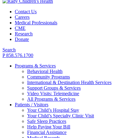
Contact Us
Careers
Medical Professionals
CME
Research
Donate
Search
P 858.576.1700
Programs & Services
Behavioral Health
Community Programs
International & Destination Health Services
Support Groups & Services
Video Visits: Telemedicine
All Programs & Services
Patients / Visitors
Your Child’s Hospital Stay
Your Child’s Specialty Clinic Visit
Safe Sleep Practices
Help Paying Your Bill
Financial Assistance
Medical Records