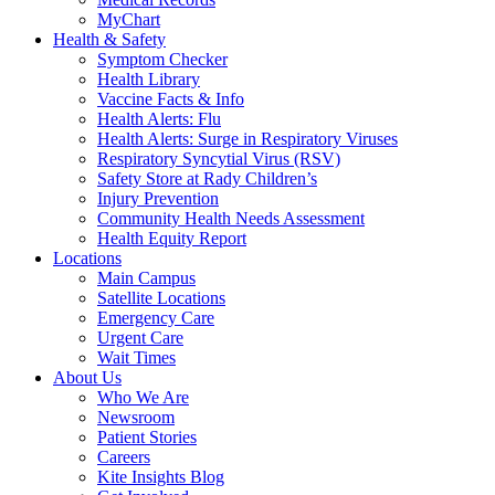
MyChart
Health & Safety
Symptom Checker
Health Library
Vaccine Facts & Info
Health Alerts: Flu
Health Alerts: Surge in Respiratory Viruses
Respiratory Syncytial Virus (RSV)
Safety Store at Rady Children’s
Injury Prevention
Community Health Needs Assessment
Health Equity Report
Locations
Main Campus
Satellite Locations
Emergency Care
Urgent Care
Wait Times
About Us
Who We Are
Newsroom
Patient Stories
Careers
Kite Insights Blog