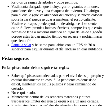
los ojos de ramas de árboles y otros peligros.
Vestimenta abrigada, que incluya gorro, guantes o mitones,
pantalones de nieve y una chaqueta de invierno. Un abrigo
para el cuello (que va alrededor del cuello y se puede colocar
sobre la cara) puede ayudar a mantener el rostro caliente.
Vestirse en capas puede ayudar a desabrigarse si se siente
calor. Si lleva prendas íntimas térmicas, compre las que están
hechas de lana o material sintético en lugar de las de algodón
porque estas tardan mucho tiempo en secarse y podrían hacer
que sienta frío.
Pantalla solar
y bálsamo para labios con un FPS de 30 o
superior para esquiar durante el día, incluso en días nublados.
Pistas seguras
En las pistas, todos deben seguir estas reglas:
Saber qué pistas son adecuadas para el nivel de esquí propio y
esquiar únicamente en esas. Si la pendiente es demasiado
difícil, mantener los esquís puestos y bajar caminando de
costado.
No esquiar solo.
Mantenerse dentro de los senderos marcados y nunca
traspasar los límites del área de esquí o ir a un área cerrada.
Prestar atención a las señales de advertencia, como “Zona de