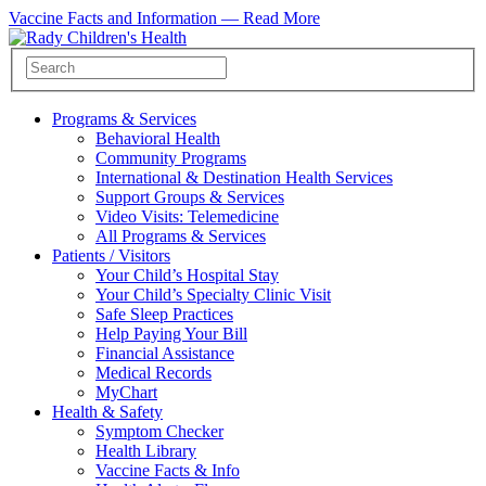
Vaccine Facts and Information —
Read More
Programs & Services
Behavioral Health
Community Programs
International & Destination Health Services
Support Groups & Services
Video Visits: Telemedicine
All Programs & Services
Patients / Visitors
Your Child’s Hospital Stay
Your Child’s Specialty Clinic Visit
Safe Sleep Practices
Help Paying Your Bill
Financial Assistance
Medical Records
MyChart
Health & Safety
Symptom Checker
Health Library
Vaccine Facts & Info