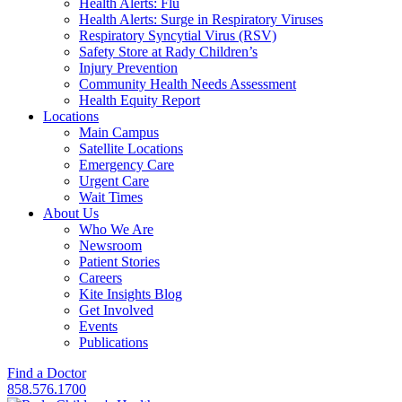
Health Alerts: Flu
Health Alerts: Surge in Respiratory Viruses
Respiratory Syncytial Virus (RSV)
Safety Store at Rady Children’s
Injury Prevention
Community Health Needs Assessment
Health Equity Report
Locations
Main Campus
Satellite Locations
Emergency Care
Urgent Care
Wait Times
About Us
Who We Are
Newsroom
Patient Stories
Careers
Kite Insights Blog
Get Involved
Events
Publications
Find a Doctor
858.576.1700