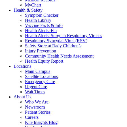
MyChart
Health & Safety
Symptom Checker
Health Library
Vaccine Facts & Info
Health Alerts: Flu
Health Alerts: Surge in Respiratory Viruses
Respiratory Syncytial Virus (RSV)
Safety Store at Rady Children’s
Injury Prevention
Community Health Needs Assessment
Health Equity Report
Locations
Main Campus
Satellite Locations
Emergency Care
Urgent Care
Wait Times
About Us
Who We Are
Newsroom
Patient Stories
Careers
Kite Insights Blog