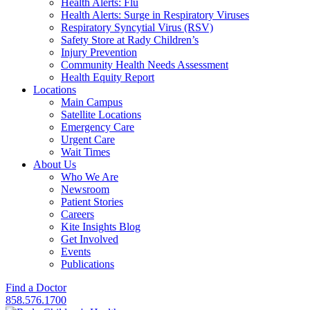
Health Alerts: Flu
Health Alerts: Surge in Respiratory Viruses
Respiratory Syncytial Virus (RSV)
Safety Store at Rady Children’s
Injury Prevention
Community Health Needs Assessment
Health Equity Report
Locations
Main Campus
Satellite Locations
Emergency Care
Urgent Care
Wait Times
About Us
Who We Are
Newsroom
Patient Stories
Careers
Kite Insights Blog
Get Involved
Events
Publications
Find a Doctor
858.576.1700