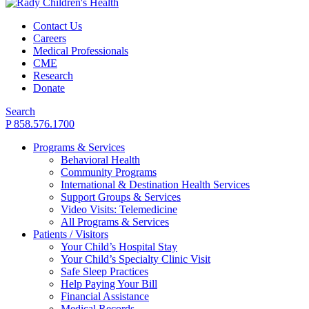
Contact Us
Careers
Medical Professionals
CME
Research
Donate
Search
P 858.576.1700
Programs & Services
Behavioral Health
Community Programs
International & Destination Health Services
Support Groups & Services
Video Visits: Telemedicine
All Programs & Services
Patients / Visitors
Your Child’s Hospital Stay
Your Child’s Specialty Clinic Visit
Safe Sleep Practices
Help Paying Your Bill
Financial Assistance
Medical Records