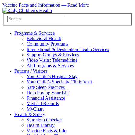
Vaccine Facts and Information —
Read More
Programs & Services
Behavioral Health
Community Programs
International & Destination Health Services
Support Groups & Services
Video Visits: Telemedicine
All Programs & Services
Patients / Visitors
Your Child’s Hospital Stay
Your Child’s Specialty Clinic Visit
Safe Sleep Practices
Help Paying Your Bill
Financial Assistance
Medical Records
MyChart
Health & Safety
Symptom Checker
Health Library
Vaccine Facts & Info