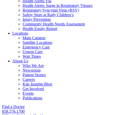
Health Alerts: Flu
Health Alerts: Surge in Respiratory Viruses
Respiratory Syncytial Virus (RSV)
Safety Store at Rady Children’s
Injury Prevention
Community Health Needs Assessment
Health Equity Report
Locations
Main Campus
Satellite Locations
Emergency Care
Urgent Care
Wait Times
About Us
Who We Are
Newsroom
Patient Stories
Careers
Kite Insights Blog
Get Involved
Events
Publications
Find a Doctor
858.576.1700