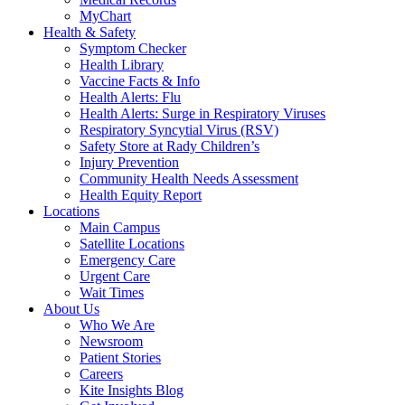
MyChart
Health & Safety
Symptom Checker
Health Library
Vaccine Facts & Info
Health Alerts: Flu
Health Alerts: Surge in Respiratory Viruses
Respiratory Syncytial Virus (RSV)
Safety Store at Rady Children’s
Injury Prevention
Community Health Needs Assessment
Health Equity Report
Locations
Main Campus
Satellite Locations
Emergency Care
Urgent Care
Wait Times
About Us
Who We Are
Newsroom
Patient Stories
Careers
Kite Insights Blog