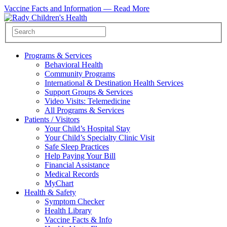
Vaccine Facts and Information —
Read More
Programs & Services
Behavioral Health
Community Programs
International & Destination Health Services
Support Groups & Services
Video Visits: Telemedicine
All Programs & Services
Patients / Visitors
Your Child’s Hospital Stay
Your Child’s Specialty Clinic Visit
Safe Sleep Practices
Help Paying Your Bill
Financial Assistance
Medical Records
MyChart
Health & Safety
Symptom Checker
Health Library
Vaccine Facts & Info