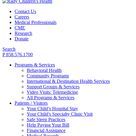
Contact Us
Careers
Medical Professionals
CME
Research
Donate
Search
P 858.576.1700
Programs & Services
Behavioral Health
Community Programs
International & Destination Health Services
Support Groups & Services
Video Visits: Telemedicine
All Programs & Services
Patients / Visitors
Your Child’s Hospital Stay
Your Child’s Specialty Clinic Visit
Safe Sleep Practices
Help Paying Your Bill
Financial Assistance
Medical Records