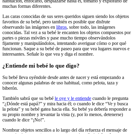
habitación, enfocarlo, desplazarse hasta él, tomarlo y explorarlo de
muchas formas diferentes.
Las caras conocidas de sus seres queridos siguen siendo los objetos
favoritos de su bebé, pero también es posible que disfrute
observando las imágenes en
libros
, sobre todo, las imágenes
conocidas. Tal vez a su bebé le encanten los objetos compuestos por
partes o piezas móviles y pase mucho tiempo observándolos
fijamente y manipulándolos, intentando averiguar cómo o por qué
funcionan. Saque a su bebé de paseo para que vea lugares nuevos e
interesantes. Señale lo que vea y diga el nombre.
¿Entiende mi bebé lo que digo?
Su bebé lleva oyéndole desde antes de nacer y está empezando a
conocer algunas palabras de uso habitual, como pelota, taza y
biberón.
También sabrá que su bebé
le oye y le entiende
cuando le pregunta
“¿Dónde está papá?” y mira hacia él; o cuando le dice “Ve y busca
la pelota” y su bebé gatea hacia ella. Su bebé ya debería responder a
su propio nombre y levantar la vista (y, por lo menos, detenerse)
cuando le dice “¡No!”.
Nombrar objetos sencillos a lo largo del día refuerza el mensaje de