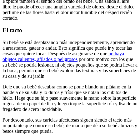
Explore también el sentido del olfato del bebé. Una salida al aire
libre le puede ofrecer una amplia variedad de olores, desde el dulce
perfume de las flores hasta el olor inconfundible del césped recién
cortado.
El tacto
Su bebé se está desplazando más independientemente, aprendiendo
a arrastrarse, gatear o andar. Esto significa que puede ir y tocar las
cosas que quiere tocar. Después de asegurarse de que
no haya
objetos calientes, afilados o peligrosos
por otro motivo con los que
su bebé se podría lesionar, ni objetos pequeños que se podría llevar a
la boca, permita que su bebé explore las texturas y las superficies de
su casa y de su jardín.
Deje que su bebé descubra cómo se pone blando un plátano en la
bandeja de su silla y lo duros y fríos que se notan los cubitos de
hielo. Haga que su hijo pase suavemente la mano sobre la superficie
rugosa de un papel de lija y luego toque la superficie fría y lisa de un
fregadero de acero inoxidable.
Por descontado, sus caricias afectuosas siguen siendo el tacto más
importante que conoce su bebé, de modo que dé a su bebé abrazos y
besos siempre que pueda.