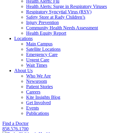
Health Alerts: Flu
Health Alerts: Surge in Respiratory Viruses
Respiratory Syncytial Virus (RSV)
Safety Store at Rady Children’s
Injury Prevention
Community Health Needs Assessment
Health Equity Report
Locations
Main Campus
Satellite Locations
Emergency Care
Urgent Care
Wait Times
About Us
Who We Are
Newsroom
Patient Stories
Careers
Kite Insights Blog
Get Involved
Events
Publications
Find a Doctor
858.576.1700