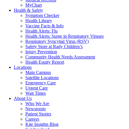
MyChart
Health & Safety
Symptom Checker
Health Library
Vaccine Facts & Info
Health Alerts: Flu
Health Alerts: Surge in Respiratory Viruses
Respiratory Syncytial Virus (RSV)
Safety Store at Rady Children’s
Injury Prevention
Community Health Needs Assessment
Health Equity Report
Locations
Main Campus
Satellite Locations
Emergency Care
Urgent Care
Wait Times
About Us
Who We Are
Newsroom
Patient Stories
Careers
Kite Insights Blog