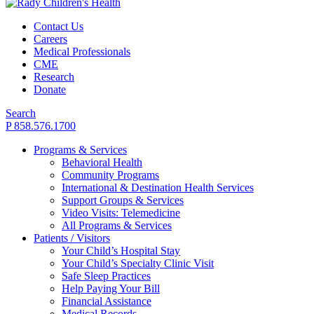
Contact Us
Careers
Medical Professionals
CME
Research
Donate
Search
P 858.576.1700
Programs & Services
Behavioral Health
Community Programs
International & Destination Health Services
Support Groups & Services
Video Visits: Telemedicine
All Programs & Services
Patients / Visitors
Your Child’s Hospital Stay
Your Child’s Specialty Clinic Visit
Safe Sleep Practices
Help Paying Your Bill
Financial Assistance
Medical Records