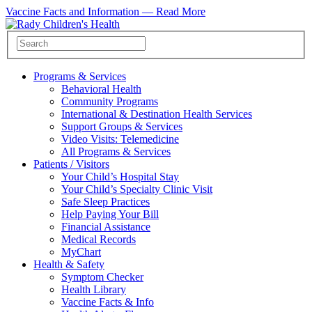
Vaccine Facts and Information —
Read More
Programs & Services
Behavioral Health
Community Programs
International & Destination Health Services
Support Groups & Services
Video Visits: Telemedicine
All Programs & Services
Patients / Visitors
Your Child’s Hospital Stay
Your Child’s Specialty Clinic Visit
Safe Sleep Practices
Help Paying Your Bill
Financial Assistance
Medical Records
MyChart
Health & Safety
Symptom Checker
Health Library
Vaccine Facts & Info