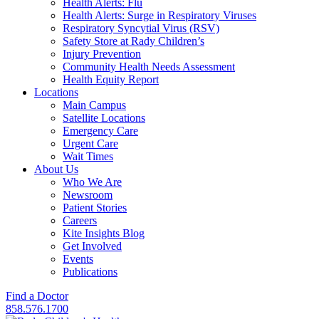
Health Alerts: Flu
Health Alerts: Surge in Respiratory Viruses
Respiratory Syncytial Virus (RSV)
Safety Store at Rady Children’s
Injury Prevention
Community Health Needs Assessment
Health Equity Report
Locations
Main Campus
Satellite Locations
Emergency Care
Urgent Care
Wait Times
About Us
Who We Are
Newsroom
Patient Stories
Careers
Kite Insights Blog
Get Involved
Events
Publications
Find a Doctor
858.576.1700