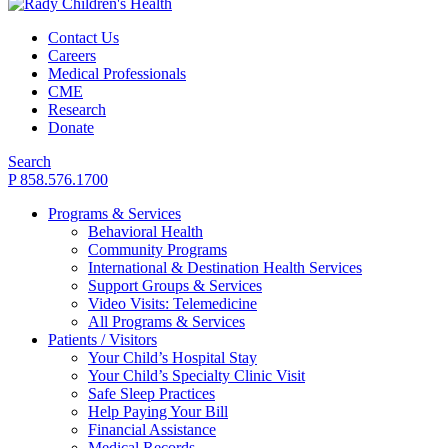
Contact Us
Careers
Medical Professionals
CME
Research
Donate
Search
P 858.576.1700
Programs & Services
Behavioral Health
Community Programs
International & Destination Health Services
Support Groups & Services
Video Visits: Telemedicine
All Programs & Services
Patients / Visitors
Your Child’s Hospital Stay
Your Child’s Specialty Clinic Visit
Safe Sleep Practices
Help Paying Your Bill
Financial Assistance
Medical Records