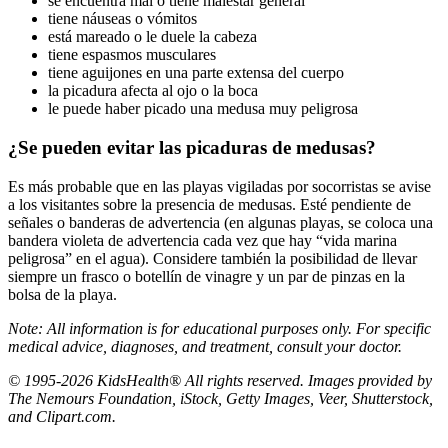
se encuentra mal o tiene malestar general
tiene náuseas o vómitos
está mareado o le duele la cabeza
tiene espasmos musculares
tiene aguijones en una parte extensa del cuerpo
la picadura afecta al ojo o la boca
le puede haber picado una medusa muy peligrosa
¿Se pueden evitar las picaduras de medusas?
Es más probable que en las playas vigiladas por socorristas se avise
a los visitantes sobre la presencia de medusas. Esté pendiente de
señales o banderas de advertencia (en algunas playas, se coloca una
bandera violeta de advertencia cada vez que hay “vida marina
peligrosa” en el agua). Considere también la posibilidad de llevar
siempre un frasco o botellín de vinagre y un par de pinzas en la
bolsa de la playa.
Note: All information is for educational purposes only. For specific
medical advice, diagnoses, and treatment, consult your doctor.
© 1995-2026 KidsHealth® All rights reserved. Images provided by
The Nemours Foundation, iStock, Getty Images, Veer, Shutterstock,
and Clipart.com.