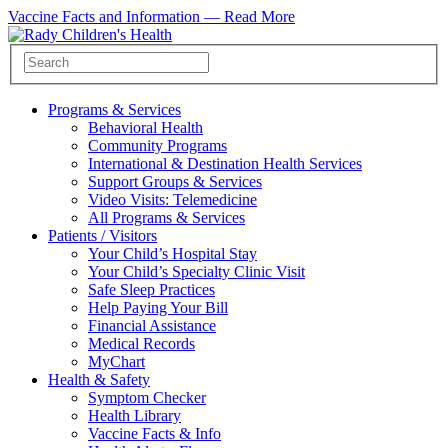
Vaccine Facts and Information —
Read More
Programs & Services
Behavioral Health
Community Programs
International & Destination Health Services
Support Groups & Services
Video Visits: Telemedicine
All Programs & Services
Patients / Visitors
Your Child’s Hospital Stay
Your Child’s Specialty Clinic Visit
Safe Sleep Practices
Help Paying Your Bill
Financial Assistance
Medical Records
MyChart
Health & Safety
Symptom Checker
Health Library
Vaccine Facts & Info