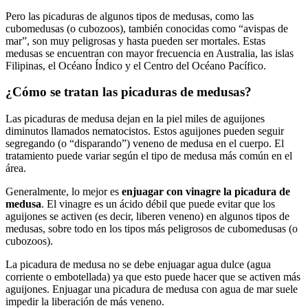
Pero las picaduras de algunos tipos de medusas, como las
cubomedusas (o cubozoos), también conocidas como “avispas de
mar”, son muy peligrosas y hasta pueden ser mortales. Estas
medusas se encuentran con mayor frecuencia en Australia, las islas
Filipinas, el Océano Índico y el Centro del Océano Pacífico.
¿Cómo se tratan las picaduras de medusas?
Las picaduras de medusa dejan en la piel miles de aguijones
diminutos llamados nematocistos. Estos aguijones pueden seguir
segregando (o “disparando”) veneno de medusa en el cuerpo. El
tratamiento puede variar según el tipo de medusa más común en el
área.
Generalmente, lo mejor es
enjuagar con vinagre la picadura de
medusa
. El vinagre es un ácido débil que puede evitar que los
aguijones se activen (es decir, liberen veneno) en algunos tipos de
medusas, sobre todo en los tipos más peligrosos de cubomedusas (o
cubozoos).
La picadura de medusa no se debe enjuagar agua dulce (agua
corriente o embotellada) ya que esto puede hacer que se activen más
aguijones. Enjuagar una picadura de medusa con agua de mar suele
impedir la liberación de más veneno.