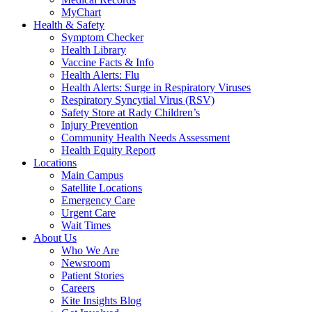
MyChart
Health & Safety
Symptom Checker
Health Library
Vaccine Facts & Info
Health Alerts: Flu
Health Alerts: Surge in Respiratory Viruses
Respiratory Syncytial Virus (RSV)
Safety Store at Rady Children’s
Injury Prevention
Community Health Needs Assessment
Health Equity Report
Locations
Main Campus
Satellite Locations
Emergency Care
Urgent Care
Wait Times
About Us
Who We Are
Newsroom
Patient Stories
Careers
Kite Insights Blog