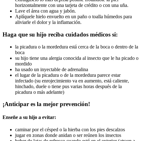
horizontalmente con una tarjeta de crédito o con una uña.
Lave el área con agua y jabón.
Aplíquele hielo envuelto en un paño o toalla húmedos para
aliviarle el dolor y la inflamación.
Haga que su hijo reciba cuidados médicos si:
la picadura o la mordedura está cerca de la boca o dentro de la
boca
su hijo tiene una alergia conocida al insecto que le ha picado o
mordido
ha usado un inyectable de adrenalina
el lugar de la picadura o de la mordedura parece estar
infectado (su enrojecimiento va en aumento, está caliente,
hinchado, duele o tiene pus varias horas después de la
picadura o más adelante)
¡Anticipar es la mejor prevención!
Enseñe a su hijo a evitar:
caminar por el césped o la hierba con los pies descalzos
jugar en zonas donde anidan o ser reúnen los insectos
beber de latas de refresco cuando esté en el exterior (atraen a