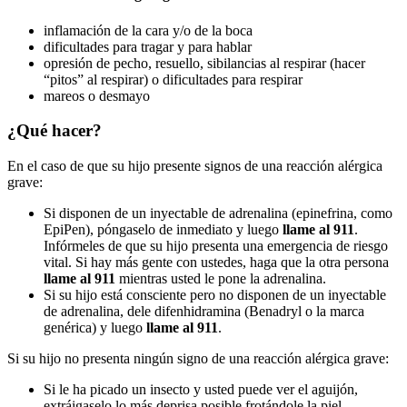
inflamación de la cara y/o de la boca
dificultades para tragar y para hablar
opresión de pecho, resuello, sibilancias al respirar (hacer
“pitos” al respirar) o dificultades para respirar
mareos o desmayo
¿Qué hacer?
En el caso de que su hijo presente signos de una reacción alérgica
grave:
Si disponen de un inyectable de adrenalina (epinefrina, como
EpiPen), póngaselo de inmediato y luego
llame al 911
.
Infórmeles de que su hijo presenta una emergencia de riesgo
vital. Si hay más gente con ustedes, haga que la otra persona
llame al 911
mientras usted le pone la adrenalina.
Si su hijo está consciente pero no disponen de un inyectable
de adrenalina, dele difenhidramina (Benadryl o la marca
genérica) y luego
llame al 911
.
Si su hijo no presenta ningún signo de una reacción alérgica grave:
Si le ha picado un insecto y usted puede ver el aguijón,
extráigaselo lo más deprisa posible frotándole la piel