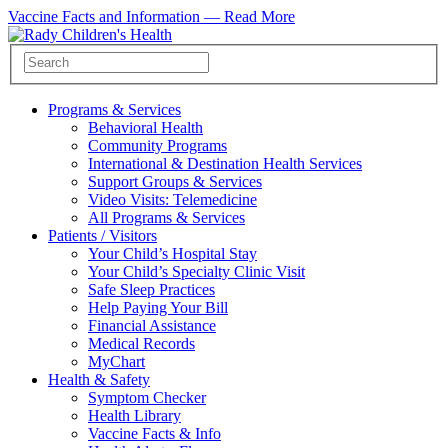
Vaccine Facts and Information —
Read More
Programs & Services
Behavioral Health
Community Programs
International & Destination Health Services
Support Groups & Services
Video Visits: Telemedicine
All Programs & Services
Patients / Visitors
Your Child’s Hospital Stay
Your Child’s Specialty Clinic Visit
Safe Sleep Practices
Help Paying Your Bill
Financial Assistance
Medical Records
MyChart
Health & Safety
Symptom Checker
Health Library
Vaccine Facts & Info