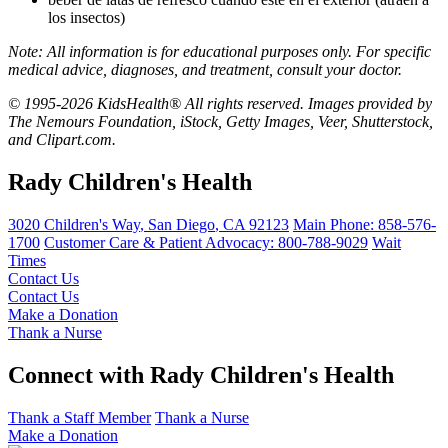
los insectos)
Note: All information is for educational purposes only. For specific
medical advice, diagnoses, and treatment, consult your doctor.
© 1995-2026 KidsHealth® All rights reserved. Images provided by
The Nemours Foundation, iStock, Getty Images, Veer, Shutterstock,
and Clipart.com.
Rady Children's Health
3020 Children's Way
,
San Diego
,
CA
92123
Main Phone:
858-576-
1700
Customer Care & Patient Advocacy: 800-788-9029
Wait
Times
Contact Us
Contact Us
Make a Donation
Thank a Nurse
Connect with Rady Children's Health
Thank a Staff Member
Thank a Nurse
Make a Donation