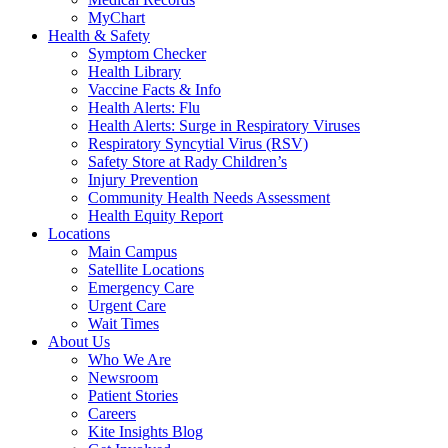
MyChart
Health & Safety
Symptom Checker
Health Library
Vaccine Facts & Info
Health Alerts: Flu
Health Alerts: Surge in Respiratory Viruses
Respiratory Syncytial Virus (RSV)
Safety Store at Rady Children’s
Injury Prevention
Community Health Needs Assessment
Health Equity Report
Locations
Main Campus
Satellite Locations
Emergency Care
Urgent Care
Wait Times
About Us
Who We Are
Newsroom
Patient Stories
Careers
Kite Insights Blog