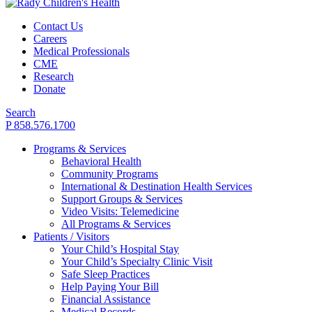
Contact Us
Careers
Medical Professionals
CME
Research
Donate
Search
P 858.576.1700
Programs & Services
Behavioral Health
Community Programs
International & Destination Health Services
Support Groups & Services
Video Visits: Telemedicine
All Programs & Services
Patients / Visitors
Your Child’s Hospital Stay
Your Child’s Specialty Clinic Visit
Safe Sleep Practices
Help Paying Your Bill
Financial Assistance
Medical Records