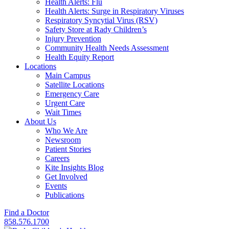
Health Alerts: Flu
Health Alerts: Surge in Respiratory Viruses
Respiratory Syncytial Virus (RSV)
Safety Store at Rady Children’s
Injury Prevention
Community Health Needs Assessment
Health Equity Report
Locations
Main Campus
Satellite Locations
Emergency Care
Urgent Care
Wait Times
About Us
Who We Are
Newsroom
Patient Stories
Careers
Kite Insights Blog
Get Involved
Events
Publications
Find a Doctor
858.576.1700