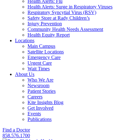
Health Alerts: Flu
Health Alerts: Surge in Respiratory Viruses
Respiratory Syncytial Virus (RSV)
Safety Store at Rady Children’s
Injury Prevention
Community Health Needs Assessment
Health Equity Report
Locations
Main Campus
Satellite Locations
Emergency Care
Urgent Care
Wait Times
About Us
Who We Are
Newsroom
Patient Stories
Careers
Kite Insights Blog
Get Involved
Events
Publications
Find a Doctor
858.576.1700