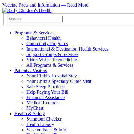
Vaccine Facts and Information —
Read More
Programs & Services
Behavioral Health
Community Programs
International & Destination Health Services
Support Groups & Services
Video Visits: Telemedicine
All Programs & Services
Patients / Visitors
Your Child’s Hospital Stay
Your Child’s Specialty Clinic Visit
Safe Sleep Practices
Help Paying Your Bill
Financial Assistance
Medical Records
MyChart
Health & Safety
Symptom Checker
Health Library
Vaccine Facts & Info