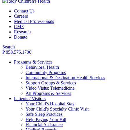
Contact Us
Careers
Medical Professionals
CME
Research
Donate
Search
P 858.576.1700
Programs & Services
Behavioral Health
Community Programs
International & Destination Health Services
Support Groups & Services
Video Visits: Telemedicine
All Programs & Services
Patients / Visitors
Your Child’s Hospital Stay
Your Child’s Specialty Clinic Visit
Safe Sleep Practices
Help Paying Your Bill
Financial Assistance
Medical Records