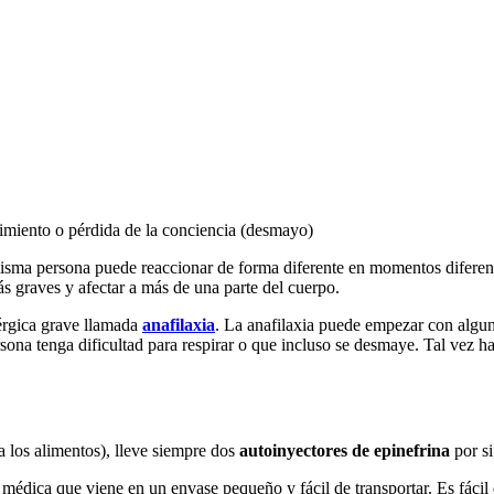
ecimiento o pérdida de la conciencia (desmayo)
a misma persona puede reaccionar de forma diferente en momentos diferen
ás graves y afectar a más de una parte del cuerpo.
lérgica grave llamada
anafilaxia
. La anafilaxia puede empezar con algun
ona tenga dificultad para respirar o que incluso se desmaye. Tal vez haya
e a los alimentos), lleve siempre dos
autoinyectores de epinefrina
por si
édica que viene en un envase pequeño y fácil de transportar. Es fácil d