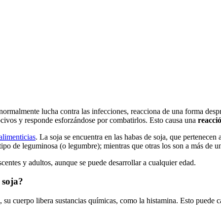
 normalmente lucha contra las infecciones, reacciona de una forma despr
nocivos y responde esforzándose por combatirlos. Esto causa una
reacció
alimenticias
. La soja se encuentra en las habas de soja, que pertenecen a 
 tipo de leguminosa (o legumbre); mientras que otras los son a más de u
escentes y adultos, aunque se puede desarrollar a cualquier edad.
 soja?
, su cuerpo libera sustancias químicas, como la histamina. Esto puede 