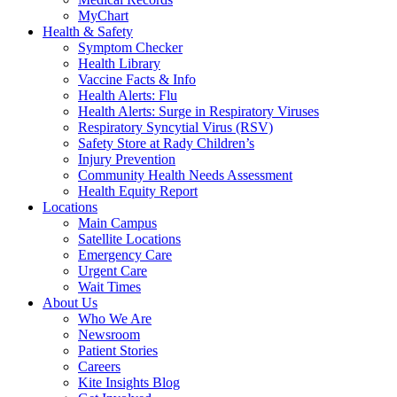
MyChart
Health & Safety
Symptom Checker
Health Library
Vaccine Facts & Info
Health Alerts: Flu
Health Alerts: Surge in Respiratory Viruses
Respiratory Syncytial Virus (RSV)
Safety Store at Rady Children’s
Injury Prevention
Community Health Needs Assessment
Health Equity Report
Locations
Main Campus
Satellite Locations
Emergency Care
Urgent Care
Wait Times
About Us
Who We Are
Newsroom
Patient Stories
Careers
Kite Insights Blog