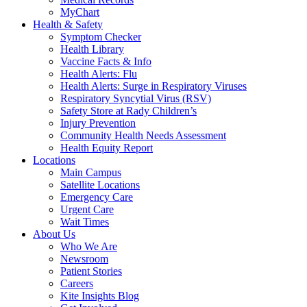
MyChart
Health & Safety
Symptom Checker
Health Library
Vaccine Facts & Info
Health Alerts: Flu
Health Alerts: Surge in Respiratory Viruses
Respiratory Syncytial Virus (RSV)
Safety Store at Rady Children’s
Injury Prevention
Community Health Needs Assessment
Health Equity Report
Locations
Main Campus
Satellite Locations
Emergency Care
Urgent Care
Wait Times
About Us
Who We Are
Newsroom
Patient Stories
Careers
Kite Insights Blog