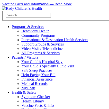
Vaccine Facts and Information —
Read More
Programs & Services
Behavioral Health
Community Programs
International & Destination Health Services
Support Groups & Services
Video Visits: Telemedicine
All Programs & Services
Patients / Visitors
Your Child’s Hospital Stay
Your Child’s Specialty Clinic Visit
Safe Sleep Practices
Help Paying Your Bill
Financial Assistance
Medical Records
MyChart
Health & Safety
Symptom Checker
Health Library
Vaccine Facts & Info