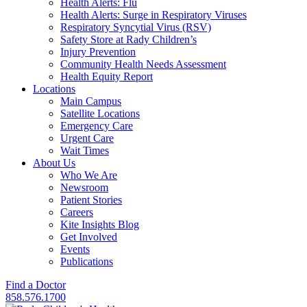
Health Alerts: Flu
Health Alerts: Surge in Respiratory Viruses
Respiratory Syncytial Virus (RSV)
Safety Store at Rady Children’s
Injury Prevention
Community Health Needs Assessment
Health Equity Report
Locations
Main Campus
Satellite Locations
Emergency Care
Urgent Care
Wait Times
About Us
Who We Are
Newsroom
Patient Stories
Careers
Kite Insights Blog
Get Involved
Events
Publications
Find a Doctor
858.576.1700