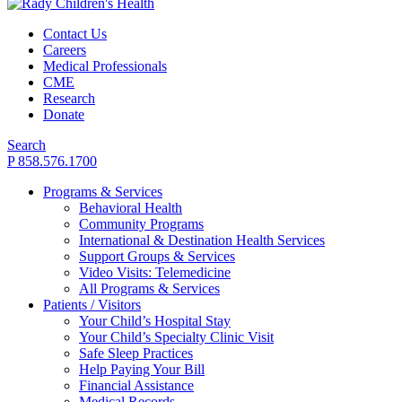
Contact Us
Careers
Medical Professionals
CME
Research
Donate
Search
P 858.576.1700
Programs & Services
Behavioral Health
Community Programs
International & Destination Health Services
Support Groups & Services
Video Visits: Telemedicine
All Programs & Services
Patients / Visitors
Your Child’s Hospital Stay
Your Child’s Specialty Clinic Visit
Safe Sleep Practices
Help Paying Your Bill
Financial Assistance
Medical Records