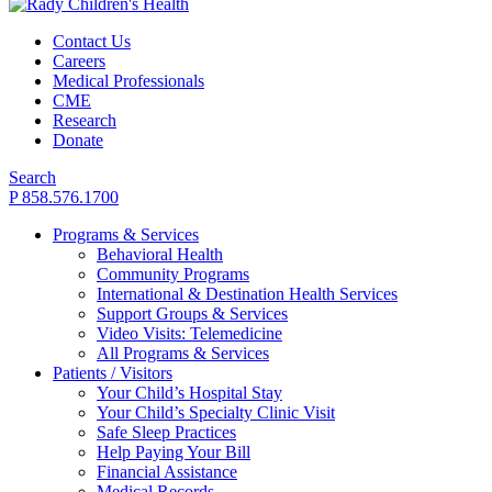
Contact Us
Careers
Medical Professionals
CME
Research
Donate
Search
P 858.576.1700
Programs & Services
Behavioral Health
Community Programs
International & Destination Health Services
Support Groups & Services
Video Visits: Telemedicine
All Programs & Services
Patients / Visitors
Your Child’s Hospital Stay
Your Child’s Specialty Clinic Visit
Safe Sleep Practices
Help Paying Your Bill
Financial Assistance
Medical Records