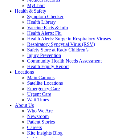
MyChart
Health & Safety
Symptom Checker
Health Library
Vaccine Facts & Info
Health Alerts: Flu
Health Alerts: Surge in Respiratory Viruses
Respiratory Syncytial Virus (RSV)
Safety Store at Rady Children’s
Injury Prevention
Community Health Needs Assessment
Health Equity Report
Locations
Main Campus
Satellite Locations
Emergency Care
Urgent Care
Wait Times
About Us
Who We Are
Newsroom
Patient Stories
Careers
Kite Insights Blog