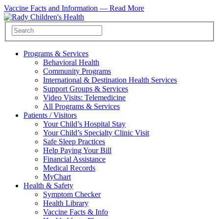
Vaccine Facts and Information —
Read More
Programs & Services
Behavioral Health
Community Programs
International & Destination Health Services
Support Groups & Services
Video Visits: Telemedicine
All Programs & Services
Patients / Visitors
Your Child’s Hospital Stay
Your Child’s Specialty Clinic Visit
Safe Sleep Practices
Help Paying Your Bill
Financial Assistance
Medical Records
MyChart
Health & Safety
Symptom Checker
Health Library
Vaccine Facts & Info