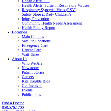
Health Alerts: Flu
Health Alerts: Surge in Respiratory Viruses
Respiratory Syncytial Virus (RSV)
Safety Store at Rady Children’s
Injury Prevention
Community Health Needs Assessment
Health Equity Report
Locations
Main Campus
Satellite Locations
Emergency Care
Urgent Care
Wait Times
About Us
Who We Are
Newsroom
Patient Stories
Careers
Kite Insights Blog
Get Involved
Events
Publications
Find a Doctor
858.576.1700