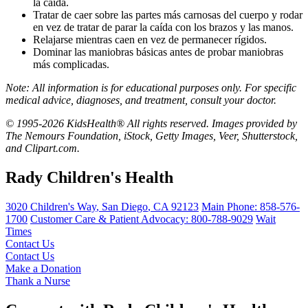
la caída.
Tratar de caer sobre las partes más carnosas del cuerpo y rodar
en vez de tratar de parar la caída con los brazos y las manos.
Relajarse mientras caen en vez de permanecer rígidos.
Dominar las maniobras básicas antes de probar maniobras
más complicadas.
Note: All information is for educational purposes only. For specific
medical advice, diagnoses, and treatment, consult your doctor.
© 1995-2026 KidsHealth® All rights reserved. Images provided by
The Nemours Foundation, iStock, Getty Images, Veer, Shutterstock,
and Clipart.com.
Rady Children's Health
3020 Children's Way
,
San Diego
,
CA
92123
Main Phone:
858-576-
1700
Customer Care & Patient Advocacy: 800-788-9029
Wait
Times
Contact Us
Contact Us
Make a Donation
Thank a Nurse