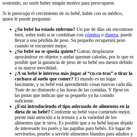
sostenido, no suele haber ningún motivo para preocuparse.
Si le preocupa el crecimiento de su bebé, hable con su médico,
quien le puede preguntar:
¿Su bebé ha estado enfermo?
Un par de días sin encontrase
bien, sobre todo si se combinan con
vómitos
o
diarrea
, puede
llevar a una pérdida de peso. Su pequeño recuperará peso
cuando se encuentre mejor.
¿Su bebé no se queda quieto?
Gatear, desplazarse
apoyándose en objetos y andar queman calorías, por lo que es
posible que la ganancia de peso de su bebé sea menor debido
a su mayor movilidad.
¿A su bebé le interesa más jugar al “cu-cu-tras” o tirar la
cuchara al suelo que comer?
El mundo es un lugar
fascinante, y su bebé está aprendiendo cosas nuevas cada día.
Trate de no distraerlo a las horas de las comidas. Y fíjese en
las pistas que indican que su pequeño ya ha comido
suficiente.
¿Está introduciendo el tipo adecuado de alimentos en la
dieta de su bebé?
Conforme su bebé vaya comiendo mejor,
preste más atención a la textura y a la variedad de los
alimentos que le sirva. Es posible que a su bebé hayan dejado
de interesarle los purés y las papillas para bebés. En lugar de
servírselos, pruebe a servirle alimentos blandos para adultos y