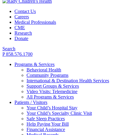
Contact Us
Careers
Medical Professionals
CME
Research
Donate
Search
P 858.576.1700
Programs & Services
Behavioral Health
Community Programs
International & Destination Health Services
Support Groups & Services
Video Visits: Telemedicine
All Programs & Services
Patients / Visitors
Your Child’s Hospital Stay
Your Child’s Specialty Clinic Visit
Safe Sleep Practices
Help Paying Your Bill
Financial Assistance
Medical Records