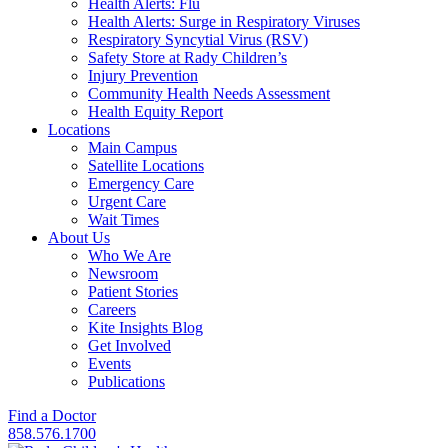
Health Alerts: Flu
Health Alerts: Surge in Respiratory Viruses
Respiratory Syncytial Virus (RSV)
Safety Store at Rady Children’s
Injury Prevention
Community Health Needs Assessment
Health Equity Report
Locations
Main Campus
Satellite Locations
Emergency Care
Urgent Care
Wait Times
About Us
Who We Are
Newsroom
Patient Stories
Careers
Kite Insights Blog
Get Involved
Events
Publications
Find a Doctor
858.576.1700