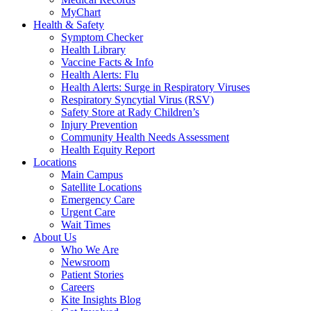
MyChart
Health & Safety
Symptom Checker
Health Library
Vaccine Facts & Info
Health Alerts: Flu
Health Alerts: Surge in Respiratory Viruses
Respiratory Syncytial Virus (RSV)
Safety Store at Rady Children’s
Injury Prevention
Community Health Needs Assessment
Health Equity Report
Locations
Main Campus
Satellite Locations
Emergency Care
Urgent Care
Wait Times
About Us
Who We Are
Newsroom
Patient Stories
Careers
Kite Insights Blog