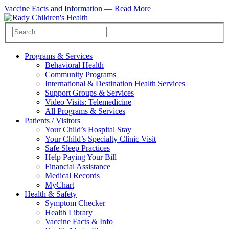
Vaccine Facts and Information —
Read More
Programs & Services
Behavioral Health
Community Programs
International & Destination Health Services
Support Groups & Services
Video Visits: Telemedicine
All Programs & Services
Patients / Visitors
Your Child’s Hospital Stay
Your Child’s Specialty Clinic Visit
Safe Sleep Practices
Help Paying Your Bill
Financial Assistance
Medical Records
MyChart
Health & Safety
Symptom Checker
Health Library
Vaccine Facts & Info