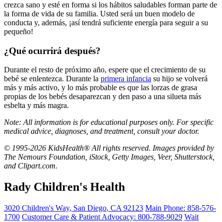
crezca sano y esté en forma si los hábitos saludables forman parte de
la forma de vida de su familia. Usted será un buen modelo de
conducta y, además, ¡así tendrá suficiente energía para seguir a su
pequeño!
¿Qué ocurrirá después?
Durante el resto de próximo año, espere que el crecimiento de su
bebé se enlentezca. Durante la
primera infancia
su hijo se volverá
más y más activo, y lo más probable es que las lorzas de grasa
propias de los bebés desaparezcan y den paso a una silueta más
esbelta y más magra.
Note: All information is for educational purposes only. For specific
medical advice, diagnoses, and treatment, consult your doctor.
© 1995-2026 KidsHealth® All rights reserved. Images provided by
The Nemours Foundation, iStock, Getty Images, Veer, Shutterstock,
and Clipart.com.
Rady Children's Health
3020 Children's Way
,
San Diego
,
CA
92123
Main Phone:
858-576-
1700
Customer Care & Patient Advocacy: 800-788-9029
Wait