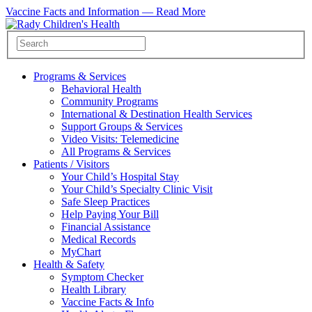
Vaccine Facts and Information —
Read More
Programs & Services
Behavioral Health
Community Programs
International & Destination Health Services
Support Groups & Services
Video Visits: Telemedicine
All Programs & Services
Patients / Visitors
Your Child’s Hospital Stay
Your Child’s Specialty Clinic Visit
Safe Sleep Practices
Help Paying Your Bill
Financial Assistance
Medical Records
MyChart
Health & Safety
Symptom Checker
Health Library
Vaccine Facts & Info