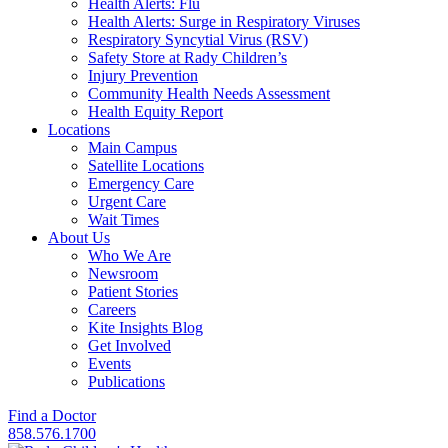
Health Alerts: Flu
Health Alerts: Surge in Respiratory Viruses
Respiratory Syncytial Virus (RSV)
Safety Store at Rady Children’s
Injury Prevention
Community Health Needs Assessment
Health Equity Report
Locations
Main Campus
Satellite Locations
Emergency Care
Urgent Care
Wait Times
About Us
Who We Are
Newsroom
Patient Stories
Careers
Kite Insights Blog
Get Involved
Events
Publications
Find a Doctor
858.576.1700