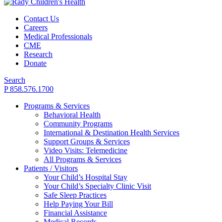
Contact Us
Careers
Medical Professionals
CME
Research
Donate
Search
P 858.576.1700
Programs & Services
Behavioral Health
Community Programs
International & Destination Health Services
Support Groups & Services
Video Visits: Telemedicine
All Programs & Services
Patients / Visitors
Your Child’s Hospital Stay
Your Child’s Specialty Clinic Visit
Safe Sleep Practices
Help Paying Your Bill
Financial Assistance
Medical Records