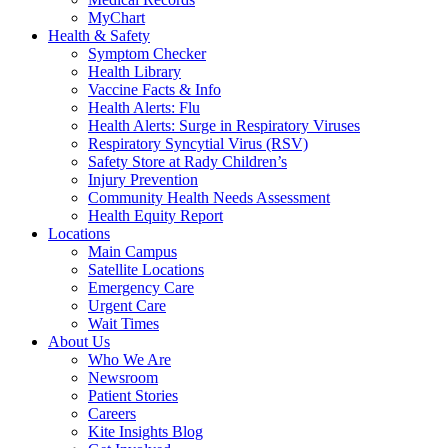
MyChart
Health & Safety
Symptom Checker
Health Library
Vaccine Facts & Info
Health Alerts: Flu
Health Alerts: Surge in Respiratory Viruses
Respiratory Syncytial Virus (RSV)
Safety Store at Rady Children’s
Injury Prevention
Community Health Needs Assessment
Health Equity Report
Locations
Main Campus
Satellite Locations
Emergency Care
Urgent Care
Wait Times
About Us
Who We Are
Newsroom
Patient Stories
Careers
Kite Insights Blog