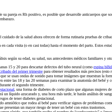
de su pareja es Rh positivo, es posible que desarrolle anticuerpos que s
embarazo.
el cuidado de la salud ahora ofrecen de forma rutinaria pruebas de criba
a en cada visita (o en casi todas) hasta el momento del parto. Estos est
lisis según su edad, su salud, sus antecedentes médicos familiares y otra
manas 15 y 20 para descartar defectos del tubo neural (como
espina bífid
ribado del primer trimestre
para obtener resultados más precisos (esto 
 que se usan ondas de sonido para tomar imágenes que muestran la forma
acen entre las 18 y las 20 semanas para examinar la anatomía del bebé y
durante el segundo trimestre.
estacional
, una forma de diabetes de corto plazo que algunas mujeres d
erá un líquido azucarado y, una hora más tarde, le harán análisis de sangr
esgos de tener diabetes gestacional.
do amniótico que rodea al bebé para verificar signos de problemas com
que presentan un mayor riesgo de tener un bebé con estos trastornos.
amen rápido, que también recibe el nombre de “cordocentesis” o “muestr