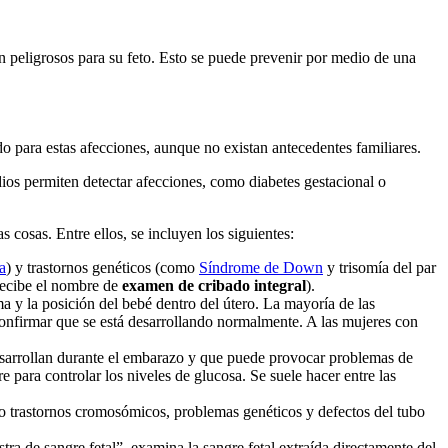
on peligrosos para su feto. Esto se puede prevenir por medio de una
do para estas afecciones, aunque no existan antecedentes familiares.
udios permiten detectar afecciones, como diabetes gestacional o
s cosas. Entre ellos, se incluyen los siguientes:
a
) y trastornos genéticos (como
Síndrome de Down
y trisomía del par
recibe el nombre de
examen de cribado integral
).
 y la posición del bebé dentro del útero. La mayoría de las
 confirmar que se está desarrollando normalmente. A las mujeres con
esarrollan durante el embarazo y que puede provocar problemas de
e para controlar los niveles de glucosa. Se suele hacer entre las
o trastornos cromosómicos, problemas genéticos y defectos del tubo
a de sangre fetal”, examina la sangre fetal extraída directamente del