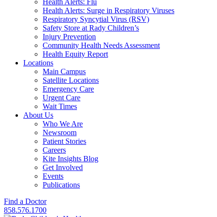
Health Alerts: Flu
Health Alerts: Surge in Respiratory Viruses
Respiratory Syncytial Virus (RSV)
Safety Store at Rady Children’s
Injury Prevention
Community Health Needs Assessment
Health Equity Report
Locations
Main Campus
Satellite Locations
Emergency Care
Urgent Care
Wait Times
About Us
Who We Are
Newsroom
Patient Stories
Careers
Kite Insights Blog
Get Involved
Events
Publications
Find a Doctor
858.576.1700