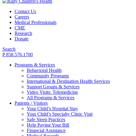
Contact Us
Careers
Medical Professionals
CME
Research
Donate
Search
P 858.576.1700
Programs & Services
Behavioral Health
Community Programs
International & Destination Health Services
Support Groups & Services
Video Visits: Telemedicine
All Programs & Services
Patients / Visitors
Your Child’s Hospital Stay
Your Child’s Specialty Clinic Visit
Safe Sleep Practices
Help Paying Your Bill
Financial Assistance
Medical Records