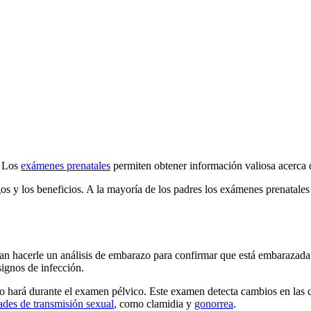
. Los
exámenes prenatales
permiten obtener información valiosa acerca d
os y los beneficios. A la mayoría de los padres los exámenes prenatales 
berían hacerle un análisis de embarazo para confirmar que está embaraza
signos de infección.
o hará durante el examen pélvico. Este examen detecta cambios en las c
des de transmisión sexual
, como clamidia y
gonorrea
.