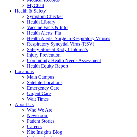
MyChart
Health & Safety
Symptom Checker
Health Library
Vaccine Facts & Info
Health Alerts: Flu
Health Alerts: Surge in Respiratory Viruses
Respiratory Syncytial Virus (RSV)
Safety Store at Rady Children’s
Injury Prevention
Community Health Needs Assessment
Health Equity Report
Locations
Main Campus
Satellite Locations
Emergency Care
Urgent Care
Wait Times
About Us
Who We Are
Newsroom
Patient Stories
Careers
Kite Insights Blog