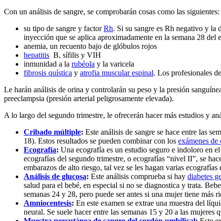
Con un análisis de sangre, se comprobarán cosas como las siguientes:
su tipo de sangre y factor
Rh
. Si su sangre es Rh negativo y la 
inyección que se aplica aproximadamente en la semana 28 del 
anemia, un recuento bajo de glóbulos rojos
hepatitis
B, sífilis y VIH
inmunidad a la
rubéola
y la varicela
fibrosis quística
y
atrofia muscular espinal
. Los profesionales d
Le harán análisis de orina y controlarán su peso y la presión sanguíne
preeclampsia (presión arterial peligrosamente elevada).
A lo largo del segundo trimestre, le ofrecerán hacer más estudios y aná
Cribado múltiple
:
Este análisis de sangre se hace entre las se
18). Estos resultados se pueden combinar con los
exámenes de c
Ecografía
:
Una ecografía es un estudio seguro e indoloro en el
ecografías del segundo trimestre, o ecografías “nivel II”, se h
embarazos de alto riesgo, tal vez se les hagan varias ecografías 
Análisis de glucosa
:
Este análisis comprueba si hay
diabetes g
salud para el bebé, en especial si no se diagnostica y trata. Beb
semanas 24 y 28, pero puede ser antes si una mujer tiene más ri
Amniocentesis
:
En este examen se extrae una muestra del líqui
neural. Se suele hacer entre las semanas 15 y 20 a las mujeres 
Muestra percutánea de sangre del cordón umbilical
:
Este ex