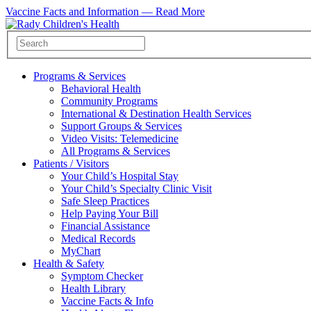
Vaccine Facts and Information —
Read More
Programs & Services
Behavioral Health
Community Programs
International & Destination Health Services
Support Groups & Services
Video Visits: Telemedicine
All Programs & Services
Patients / Visitors
Your Child’s Hospital Stay
Your Child’s Specialty Clinic Visit
Safe Sleep Practices
Help Paying Your Bill
Financial Assistance
Medical Records
MyChart
Health & Safety
Symptom Checker
Health Library
Vaccine Facts & Info