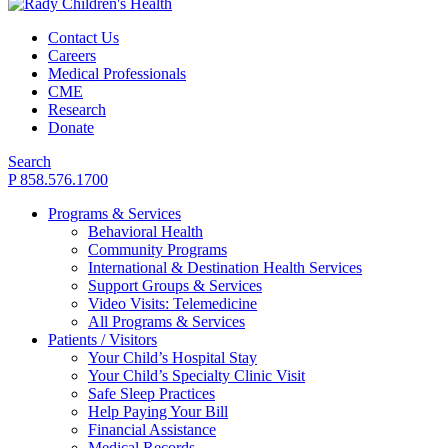
Contact Us
Careers
Medical Professionals
CME
Research
Donate
Search
P 858.576.1700
Programs & Services
Behavioral Health
Community Programs
International & Destination Health Services
Support Groups & Services
Video Visits: Telemedicine
All Programs & Services
Patients / Visitors
Your Child’s Hospital Stay
Your Child’s Specialty Clinic Visit
Safe Sleep Practices
Help Paying Your Bill
Financial Assistance
Medical Records