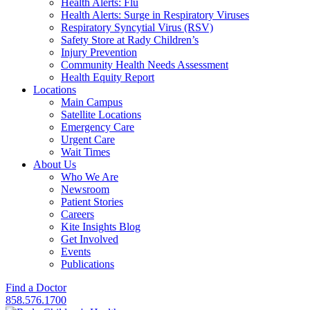
Health Alerts: Flu
Health Alerts: Surge in Respiratory Viruses
Respiratory Syncytial Virus (RSV)
Safety Store at Rady Children’s
Injury Prevention
Community Health Needs Assessment
Health Equity Report
Locations
Main Campus
Satellite Locations
Emergency Care
Urgent Care
Wait Times
About Us
Who We Are
Newsroom
Patient Stories
Careers
Kite Insights Blog
Get Involved
Events
Publications
Find a Doctor
858.576.1700