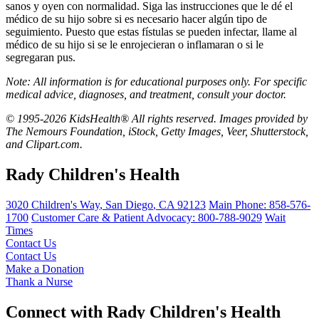
sanos y oyen con normalidad. Siga las instrucciones que le dé el
médico de su hijo sobre si es necesario hacer algún tipo de
seguimiento. Puesto que estas fístulas se pueden infectar, llame al
médico de su hijo si se le enrojecieran o inflamaran o si le
segregaran pus.
Note: All information is for educational purposes only. For specific
medical advice, diagnoses, and treatment, consult your doctor.
© 1995-2026 KidsHealth® All rights reserved. Images provided by
The Nemours Foundation, iStock, Getty Images, Veer, Shutterstock,
and Clipart.com.
Rady Children's Health
3020 Children's Way
,
San Diego
,
CA
92123
Main Phone:
858-576-
1700
Customer Care & Patient Advocacy: 800-788-9029
Wait
Times
Contact Us
Contact Us
Make a Donation
Thank a Nurse
Connect with Rady Children's Health