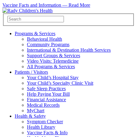
Vaccine Facts and Information —
Read More
Programs & Services
Behavioral Health
Community Programs
International & Destination Health Services
Support Groups & Services
Video Visits: Telemedicine
All Programs & Services
Patients / Visitors
Your Child’s Hospital Stay
Your Child’s Specialty Clinic Visit
Safe Sleep Practices
Help Paying Your Bill
Financial Assistance
Medical Records
MyChart
Health & Safety
Symptom Checker
Health Library
Vaccine Facts & Info