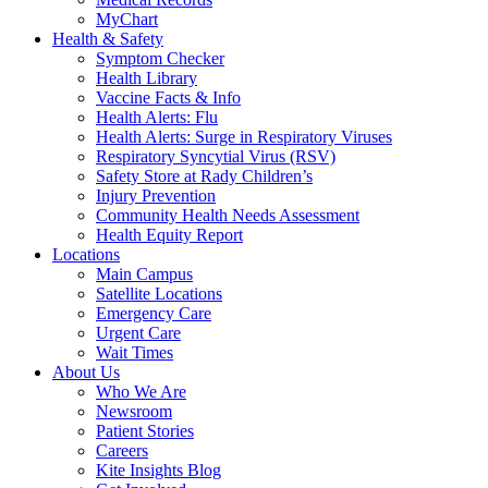
MyChart
Health & Safety
Symptom Checker
Health Library
Vaccine Facts & Info
Health Alerts: Flu
Health Alerts: Surge in Respiratory Viruses
Respiratory Syncytial Virus (RSV)
Safety Store at Rady Children’s
Injury Prevention
Community Health Needs Assessment
Health Equity Report
Locations
Main Campus
Satellite Locations
Emergency Care
Urgent Care
Wait Times
About Us
Who We Are
Newsroom
Patient Stories
Careers
Kite Insights Blog