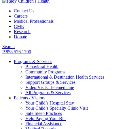
Contact Us
Careers
Medical Professionals
CME
Research
Donate
Search
P 858.576.1700
Programs & Services
Behavioral Health
Community Programs
International & Destination Health Services
Support Groups & Services
Video Visits: Telemedicine
All Programs & Services
Patients / Visitors
Your Child’s Hospital Stay
Your Child’s Specialty Clinic Visit
Safe Sleep Practices
Help Paying Your Bill
Financial Assistance
Medical Records