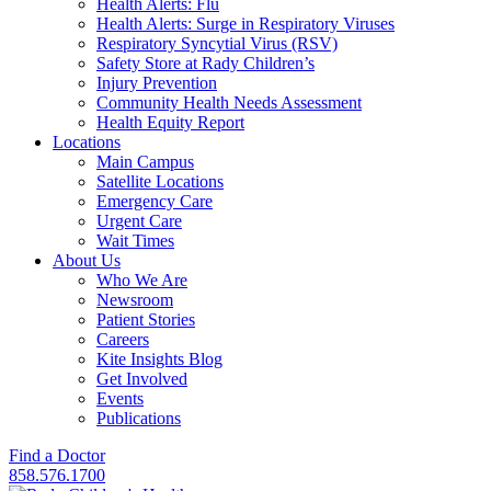
Health Alerts: Flu
Health Alerts: Surge in Respiratory Viruses
Respiratory Syncytial Virus (RSV)
Safety Store at Rady Children’s
Injury Prevention
Community Health Needs Assessment
Health Equity Report
Locations
Main Campus
Satellite Locations
Emergency Care
Urgent Care
Wait Times
About Us
Who We Are
Newsroom
Patient Stories
Careers
Kite Insights Blog
Get Involved
Events
Publications
Find a Doctor
858.576.1700