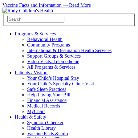
Vaccine Facts and Information —
Read More
Programs & Services
Behavioral Health
Community Programs
International & Destination Health Services
Support Groups & Services
Video Visits: Telemedicine
All Programs & Services
Patients / Visitors
Your Child’s Hospital Stay
Your Child’s Specialty Clinic Visit
Safe Sleep Practices
Help Paying Your Bill
Financial Assistance
Medical Records
MyChart
Health & Safety
Symptom Checker
Health Library
Vaccine Facts & Info