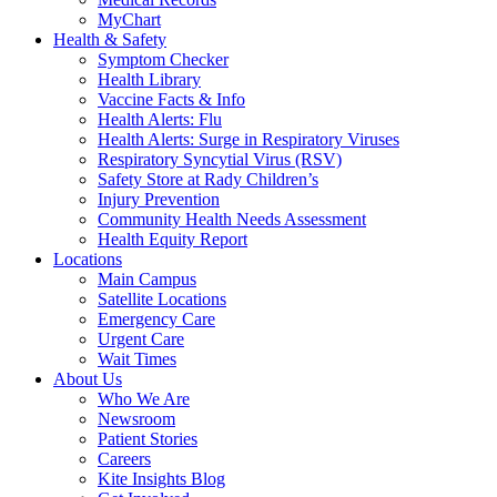
MyChart
Health & Safety
Symptom Checker
Health Library
Vaccine Facts & Info
Health Alerts: Flu
Health Alerts: Surge in Respiratory Viruses
Respiratory Syncytial Virus (RSV)
Safety Store at Rady Children’s
Injury Prevention
Community Health Needs Assessment
Health Equity Report
Locations
Main Campus
Satellite Locations
Emergency Care
Urgent Care
Wait Times
About Us
Who We Are
Newsroom
Patient Stories
Careers
Kite Insights Blog