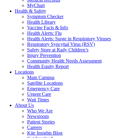
MyChart
Health & Safety
Symptom Checker
Health Library
Vaccine Facts & Info
Health Alerts: Flu
Health Alerts: Surge in Respiratory Viruses
Respiratory Syncytial Virus (RSV)
Safety Store at Rady Children’s
Injury Prevention
Community Health Needs Assessment
Health Equity Report
Locations
Main Campus
Satellite Locations
Emergency Care
Urgent Care
Wait Times
About Us
Who We Are
Newsroom
Patient Stories
Careers
Kite Insights Blog