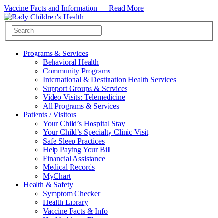
Vaccine Facts and Information —
Read More
Programs & Services
Behavioral Health
Community Programs
International & Destination Health Services
Support Groups & Services
Video Visits: Telemedicine
All Programs & Services
Patients / Visitors
Your Child’s Hospital Stay
Your Child’s Specialty Clinic Visit
Safe Sleep Practices
Help Paying Your Bill
Financial Assistance
Medical Records
MyChart
Health & Safety
Symptom Checker
Health Library
Vaccine Facts & Info