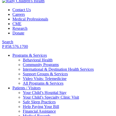
Contact Us
Careers
Medical Professionals
CME
Research
Donate
Search
P 858.576.1700
Programs & Services
Behavioral Health
Community Programs
International & Destination Health Services
Support Groups & Services
Video Visits: Telemedicine
All Programs & Services
Patients / Visitors
Your Child’s Hospital Stay
Your Child’s Specialty Clinic Visit
Safe Sleep Practices
Help Paying Your Bill
Financial Assistance
Medical Records