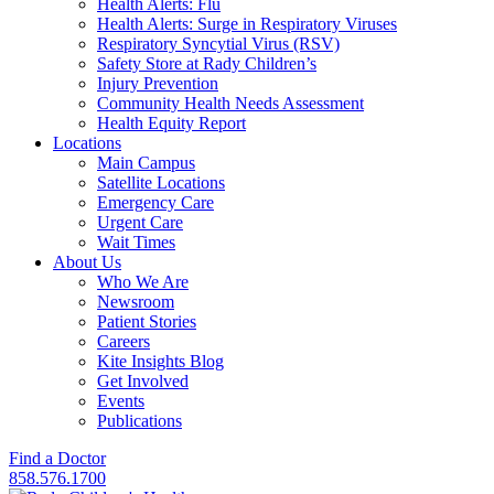
Health Alerts: Flu
Health Alerts: Surge in Respiratory Viruses
Respiratory Syncytial Virus (RSV)
Safety Store at Rady Children’s
Injury Prevention
Community Health Needs Assessment
Health Equity Report
Locations
Main Campus
Satellite Locations
Emergency Care
Urgent Care
Wait Times
About Us
Who We Are
Newsroom
Patient Stories
Careers
Kite Insights Blog
Get Involved
Events
Publications
Find a Doctor
858.576.1700