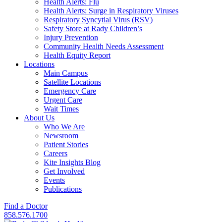
Health Alerts: Flu
Health Alerts: Surge in Respiratory Viruses
Respiratory Syncytial Virus (RSV)
Safety Store at Rady Children’s
Injury Prevention
Community Health Needs Assessment
Health Equity Report
Locations
Main Campus
Satellite Locations
Emergency Care
Urgent Care
Wait Times
About Us
Who We Are
Newsroom
Patient Stories
Careers
Kite Insights Blog
Get Involved
Events
Publications
Find a Doctor
858.576.1700