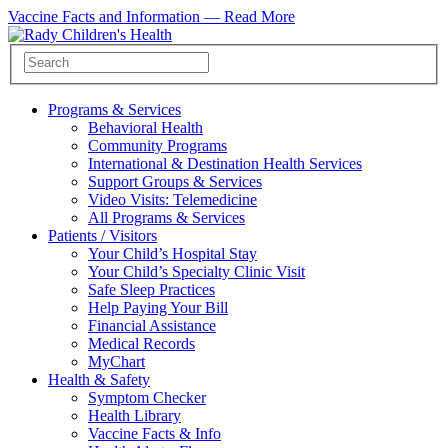
Vaccine Facts and Information —
Read More
Programs & Services
Behavioral Health
Community Programs
International & Destination Health Services
Support Groups & Services
Video Visits: Telemedicine
All Programs & Services
Patients / Visitors
Your Child’s Hospital Stay
Your Child’s Specialty Clinic Visit
Safe Sleep Practices
Help Paying Your Bill
Financial Assistance
Medical Records
MyChart
Health & Safety
Symptom Checker
Health Library
Vaccine Facts & Info