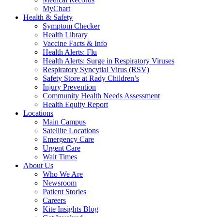
MyChart
Health & Safety
Symptom Checker
Health Library
Vaccine Facts & Info
Health Alerts: Flu
Health Alerts: Surge in Respiratory Viruses
Respiratory Syncytial Virus (RSV)
Safety Store at Rady Children’s
Injury Prevention
Community Health Needs Assessment
Health Equity Report
Locations
Main Campus
Satellite Locations
Emergency Care
Urgent Care
Wait Times
About Us
Who We Are
Newsroom
Patient Stories
Careers
Kite Insights Blog