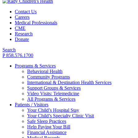
Contact Us
Careers
Medical Professionals
CME
Research
Donate
Search
P 858.576.1700
Programs & Services
Behavioral Health
Community Programs
International & Destination Health Services
Support Groups & Services
Video Visits: Telemedicine
All Programs & Services
Patients / Visitors
Your Child’s Hospital Stay
Your Child’s Specialty Clinic Visit
Safe Sleep Practices
Help Paying Your Bill
Financial Assistance
Medical Records