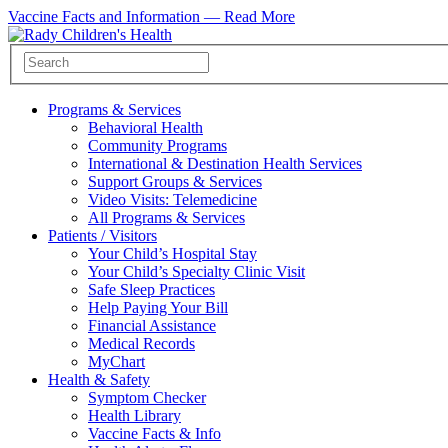
Vaccine Facts and Information —
Read More
Programs & Services
Behavioral Health
Community Programs
International & Destination Health Services
Support Groups & Services
Video Visits: Telemedicine
All Programs & Services
Patients / Visitors
Your Child’s Hospital Stay
Your Child’s Specialty Clinic Visit
Safe Sleep Practices
Help Paying Your Bill
Financial Assistance
Medical Records
MyChart
Health & Safety
Symptom Checker
Health Library
Vaccine Facts & Info