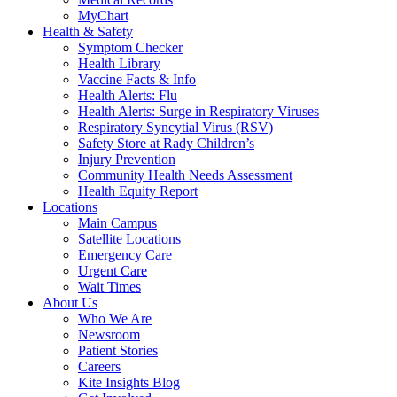
MyChart
Health & Safety
Symptom Checker
Health Library
Vaccine Facts & Info
Health Alerts: Flu
Health Alerts: Surge in Respiratory Viruses
Respiratory Syncytial Virus (RSV)
Safety Store at Rady Children’s
Injury Prevention
Community Health Needs Assessment
Health Equity Report
Locations
Main Campus
Satellite Locations
Emergency Care
Urgent Care
Wait Times
About Us
Who We Are
Newsroom
Patient Stories
Careers
Kite Insights Blog