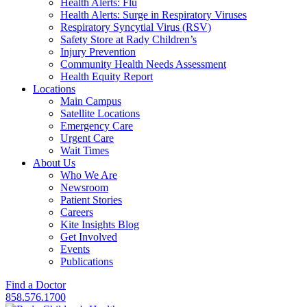
Health Alerts: Flu
Health Alerts: Surge in Respiratory Viruses
Respiratory Syncytial Virus (RSV)
Safety Store at Rady Children’s
Injury Prevention
Community Health Needs Assessment
Health Equity Report
Locations
Main Campus
Satellite Locations
Emergency Care
Urgent Care
Wait Times
About Us
Who We Are
Newsroom
Patient Stories
Careers
Kite Insights Blog
Get Involved
Events
Publications
Find a Doctor
858.576.1700