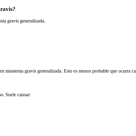
gravis?
enia gravis generalizada.
en miastenia gravis generalizada. Esto es menos probable que ocurra cua
po. Suele causar: