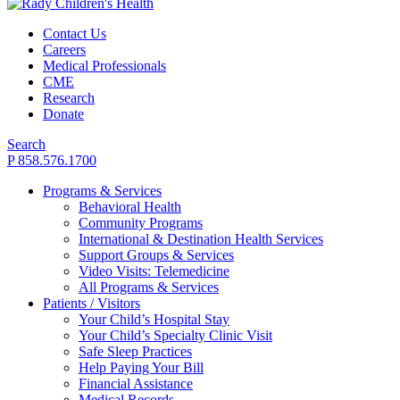
Contact Us
Careers
Medical Professionals
CME
Research
Donate
Search
P 858.576.1700
Programs & Services
Behavioral Health
Community Programs
International & Destination Health Services
Support Groups & Services
Video Visits: Telemedicine
All Programs & Services
Patients / Visitors
Your Child’s Hospital Stay
Your Child’s Specialty Clinic Visit
Safe Sleep Practices
Help Paying Your Bill
Financial Assistance
Medical Records