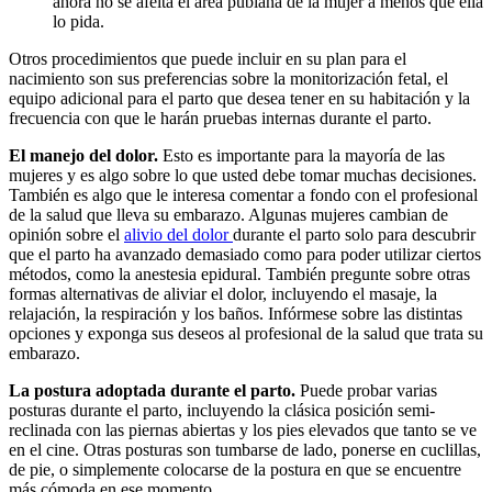
ahora no se afeita el área pubiana de la mujer a menos que ella
lo pida.
Otros procedimientos que puede incluir en su plan para el
nacimiento son sus preferencias sobre la monitorización fetal, el
equipo adicional para el parto que desea tener en su habitación y la
frecuencia con que le harán pruebas internas durante el parto.
El manejo del dolor.
Esto es importante para la mayoría de las
mujeres y es algo sobre lo que usted debe tomar muchas decisiones.
También es algo que le interesa comentar a fondo con el profesional
de la salud que lleva su embarazo. Algunas mujeres cambian de
opinión sobre el
alivio del dolor
durante el parto solo para descubrir
que el parto ha avanzado demasiado como para poder utilizar ciertos
métodos, como la anestesia epidural. También pregunte sobre otras
formas alternativas de aliviar el dolor, incluyendo el masaje, la
relajación, la respiración y los baños. Infórmese sobre las distintas
opciones y exponga sus deseos al profesional de la salud que trata su
embarazo.
La postura adoptada durante el parto.
Puede probar varias
posturas durante el parto, incluyendo la clásica posición semi-
reclinada con las piernas abiertas y los pies elevados que tanto se ve
en el cine. Otras posturas son tumbarse de lado, ponerse en cuclillas,
de pie, o simplemente colocarse de la postura en que se encuentre
más cómoda en ese momento.