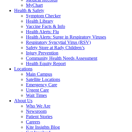
MyChart
Health & Safety
Symptom Checker
Health Library
Vaccine Facts & Info
Health Alerts: Flu
Health Alerts: Surge in Respiratory Viruses
Respiratory Syncytial Virus (RSV)
Safety Store at Rady Children’s
Injury Prevention
Community Health Needs Assessment
Health Equity Report
Locations
Main Campus
Satellite Locations
Emergency Care
Urgent Care
Wait Times
About Us
Who We Are
Newsroom
Patient Stories
Careers
Kite Insights Blog