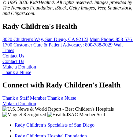
© 1995-2026 KidsHealth® All rights reserved. Images provided by
The Nemours Foundation, iStock, Getty Images, Veer, Shutterstock,
and Clipart.com.
Rady Children's Health
3020 Children's Way
,
San Diego
,
CA
92123
Main Phone:
858-576-
1700
Customer Care & Patient Advocacy: 800-788-9029
Wait
Times
Contact Us
Contact Us
Make a Donation
Thank a Nurse
Connect with Rady Children's Health
Thank a Staff Member
Thank a Nurse
Make a Donation
Rady Children’s Specialists of San Diego
|
Rady Children’s Hospital Foundation