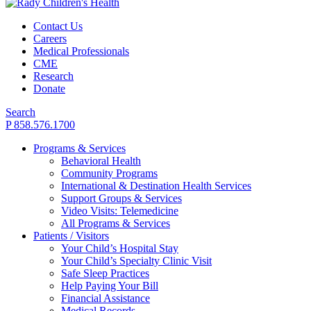
Contact Us
Careers
Medical Professionals
CME
Research
Donate
Search
P 858.576.1700
Programs & Services
Behavioral Health
Community Programs
International & Destination Health Services
Support Groups & Services
Video Visits: Telemedicine
All Programs & Services
Patients / Visitors
Your Child’s Hospital Stay
Your Child’s Specialty Clinic Visit
Safe Sleep Practices
Help Paying Your Bill
Financial Assistance
Medical Records