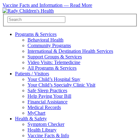
Vaccine Facts and Information —
Read More
Programs & Services
Behavioral Health
Community Programs
International & Destination Health Services
Support Groups & Services
Video Visits: Telemedicine
All Programs & Services
Patients / Visitors
Your Child’s Hospital Stay
Your Child’s Specialty Clinic Visit
Safe Sleep Practices
Help Paying Your Bill
Financial Assistance
Medical Records
MyChart
Health & Safety
Symptom Checker
Health Library
Vaccine Facts & Info