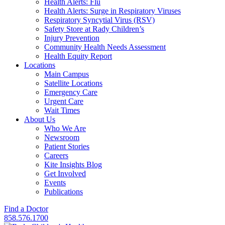
Health Alerts: Flu
Health Alerts: Surge in Respiratory Viruses
Respiratory Syncytial Virus (RSV)
Safety Store at Rady Children’s
Injury Prevention
Community Health Needs Assessment
Health Equity Report
Locations
Main Campus
Satellite Locations
Emergency Care
Urgent Care
Wait Times
About Us
Who We Are
Newsroom
Patient Stories
Careers
Kite Insights Blog
Get Involved
Events
Publications
Find a Doctor
858.576.1700