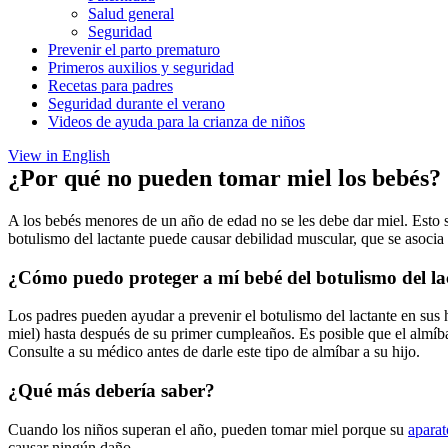
Salud general
Seguridad
Prevenir el parto prematuro
Primeros auxilios y seguridad
Recetas para padres
Seguridad durante el verano
Videos de ayuda para la crianza de niños
View in English
¿Por qué no pueden tomar miel los bebés?
A los bebés menores de un año de edad no se les debe dar miel. Esto 
botulismo del lactante puede causar debilidad muscular, que se asocia
¿Cómo puedo proteger a mí bebé del botulismo del la
Los padres pueden ayudar a prevenir el botulismo del lactante en sus
miel) hasta después de su primer cumpleaños. Es posible que el almíb
Consulte a su médico antes de darle este tipo de almíbar a su hijo.
¿Qué más debería saber?
Cuando los niños superan el año, pueden tomar miel porque su
aparat
causar ningún daño.