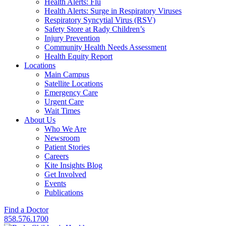
Health Alerts: Flu
Health Alerts: Surge in Respiratory Viruses
Respiratory Syncytial Virus (RSV)
Safety Store at Rady Children’s
Injury Prevention
Community Health Needs Assessment
Health Equity Report
Locations
Main Campus
Satellite Locations
Emergency Care
Urgent Care
Wait Times
About Us
Who We Are
Newsroom
Patient Stories
Careers
Kite Insights Blog
Get Involved
Events
Publications
Find a Doctor
858.576.1700