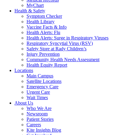
MyChart
Health & Safety
Symptom Checker
Health Library
Vaccine Facts & Info
Health Alerts: Flu
Health Alerts: Surge in Respiratory Viruses
Respiratory Syncytial Virus (RSV)
Safety Store at Rady Children’s
Injury Prevention
Community Health Needs Assessment
Health Equity Report
Locations
Main Campus
Satellite Locations
Emergency Care
Urgent Care
Wait Times
About Us
Who We Are
Newsroom
Patient Stories
Careers
Kite Insights Blog