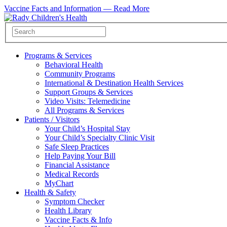
Vaccine Facts and Information —
Read More
Programs & Services
Behavioral Health
Community Programs
International & Destination Health Services
Support Groups & Services
Video Visits: Telemedicine
All Programs & Services
Patients / Visitors
Your Child’s Hospital Stay
Your Child’s Specialty Clinic Visit
Safe Sleep Practices
Help Paying Your Bill
Financial Assistance
Medical Records
MyChart
Health & Safety
Symptom Checker
Health Library
Vaccine Facts & Info