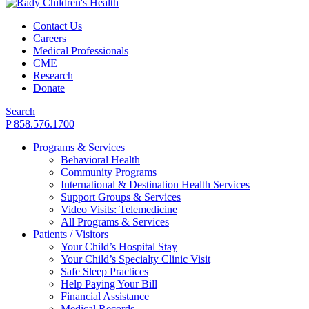
Contact Us
Careers
Medical Professionals
CME
Research
Donate
Search
P 858.576.1700
Programs & Services
Behavioral Health
Community Programs
International & Destination Health Services
Support Groups & Services
Video Visits: Telemedicine
All Programs & Services
Patients / Visitors
Your Child’s Hospital Stay
Your Child’s Specialty Clinic Visit
Safe Sleep Practices
Help Paying Your Bill
Financial Assistance
Medical Records