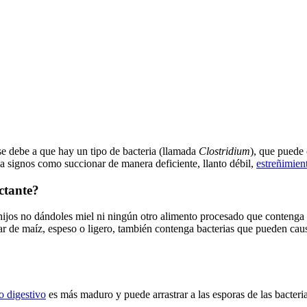
se debe a que hay un tipo de bacteria (llamada
Clostridium
), que puede
 a signos como succionar de manera deficiente, llanto débil,
estreñimien
ctante?
 hijos no dándoles miel ni ningún otro alimento procesado que contenga
ar de maíz, espeso o ligero, también contenga bacterias que pueden cau
o digestivo
es más maduro y puede arrastrar a las esporas de las bacteri