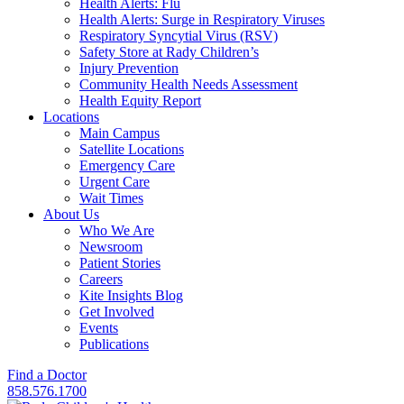
Health Alerts: Flu
Health Alerts: Surge in Respiratory Viruses
Respiratory Syncytial Virus (RSV)
Safety Store at Rady Children’s
Injury Prevention
Community Health Needs Assessment
Health Equity Report
Locations
Main Campus
Satellite Locations
Emergency Care
Urgent Care
Wait Times
About Us
Who We Are
Newsroom
Patient Stories
Careers
Kite Insights Blog
Get Involved
Events
Publications
Find a Doctor
858.576.1700