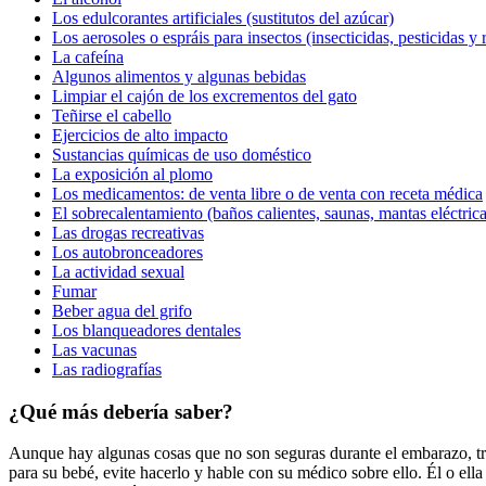
Los edulcorantes artificiales (sustitutos del azúcar)
Los aerosoles o espráis para insectos (insecticidas, pesticidas y 
La cafeína
Algunos alimentos y algunas bebidas
Limpiar el cajón de los excrementos del gato
Teñirse el cabello
Ejercicios de alto impacto
Sustancias químicas de uso doméstico
La exposición al plomo
Los medicamentos: de venta libre o de venta con receta médica
El sobrecalentamiento (baños calientes, saunas, mantas eléctricas
Las drogas recreativas
Los autobronceadores
La actividad sexual
Fumar
Beber agua del grifo
Los blanqueadores dentales
Las vacunas
Las radiografías
¿Qué más debería saber?
Aunque hay algunas cosas que no son seguras durante el embarazo, tra
para su bebé, evite hacerlo y hable con su médico sobre ello. Él o ella