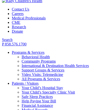
Contact Us
Careers
Medical Professionals
CME
Research
Donate
Search
P 858.576.1700
Programs & Services
Behavioral Health
Community Programs
International & Destination Health Services
Support Groups & Services
Video Visits: Telemedicine
All Programs & Services
Patients / Visitors
Your Child’s Hospital Stay
Your Child’s Specialty Clinic Visit
Safe Sleep Practices
Help Paying Your Bill
Financial Assistance
Medical Records