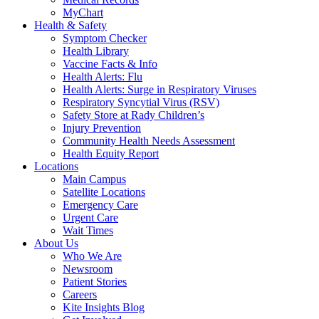
MyChart
Health & Safety
Symptom Checker
Health Library
Vaccine Facts & Info
Health Alerts: Flu
Health Alerts: Surge in Respiratory Viruses
Respiratory Syncytial Virus (RSV)
Safety Store at Rady Children’s
Injury Prevention
Community Health Needs Assessment
Health Equity Report
Locations
Main Campus
Satellite Locations
Emergency Care
Urgent Care
Wait Times
About Us
Who We Are
Newsroom
Patient Stories
Careers
Kite Insights Blog