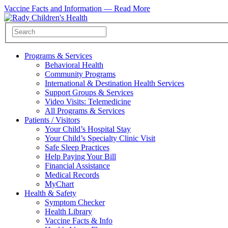
Vaccine Facts and Information —
Read More
Programs & Services
Behavioral Health
Community Programs
International & Destination Health Services
Support Groups & Services
Video Visits: Telemedicine
All Programs & Services
Patients / Visitors
Your Child’s Hospital Stay
Your Child’s Specialty Clinic Visit
Safe Sleep Practices
Help Paying Your Bill
Financial Assistance
Medical Records
MyChart
Health & Safety
Symptom Checker
Health Library
Vaccine Facts & Info