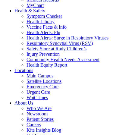
MyChart
Health & Safety
Symptom Checker
Health Library
Vaccine Facts & Info
Health Alerts: Flu
Health Alerts: Surge in Respiratory Viruses
Respiratory Syncytial Virus (RSV)
Safety Store at Rady Children’s
Injury Prevention
Community Health Needs Assessment
Health Equity Report
Locations
Main Campus
Satellite Locations
Emergency Care
Urgent Care
Wait Times
About Us
Who We Are
Newsroom
Patient Stories
Careers
Kite Insights Blog