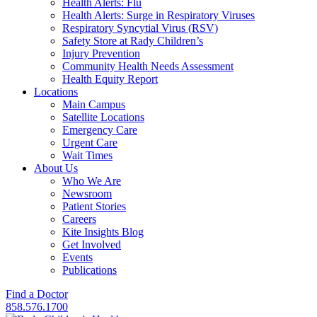
Health Alerts: Flu
Health Alerts: Surge in Respiratory Viruses
Respiratory Syncytial Virus (RSV)
Safety Store at Rady Children’s
Injury Prevention
Community Health Needs Assessment
Health Equity Report
Locations
Main Campus
Satellite Locations
Emergency Care
Urgent Care
Wait Times
About Us
Who We Are
Newsroom
Patient Stories
Careers
Kite Insights Blog
Get Involved
Events
Publications
Find a Doctor
858.576.1700