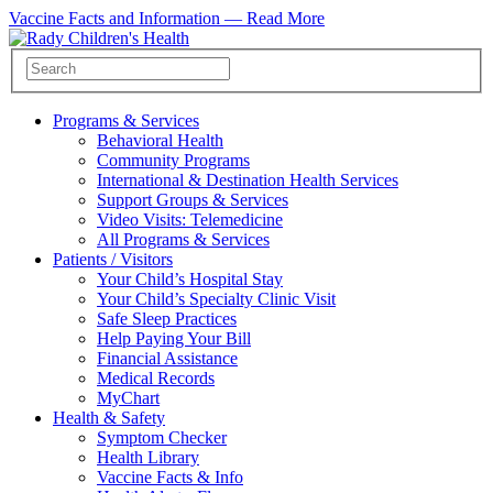
Vaccine Facts and Information —
Read More
Programs & Services
Behavioral Health
Community Programs
International & Destination Health Services
Support Groups & Services
Video Visits: Telemedicine
All Programs & Services
Patients / Visitors
Your Child’s Hospital Stay
Your Child’s Specialty Clinic Visit
Safe Sleep Practices
Help Paying Your Bill
Financial Assistance
Medical Records
MyChart
Health & Safety
Symptom Checker
Health Library
Vaccine Facts & Info