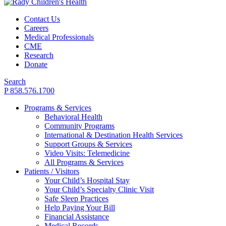
Contact Us
Careers
Medical Professionals
CME
Research
Donate
Search
P 858.576.1700
Programs & Services
Behavioral Health
Community Programs
International & Destination Health Services
Support Groups & Services
Video Visits: Telemedicine
All Programs & Services
Patients / Visitors
Your Child’s Hospital Stay
Your Child’s Specialty Clinic Visit
Safe Sleep Practices
Help Paying Your Bill
Financial Assistance
Medical Records