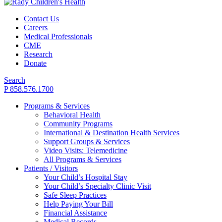
Contact Us
Careers
Medical Professionals
CME
Research
Donate
Search
P 858.576.1700
Programs & Services
Behavioral Health
Community Programs
International & Destination Health Services
Support Groups & Services
Video Visits: Telemedicine
All Programs & Services
Patients / Visitors
Your Child’s Hospital Stay
Your Child’s Specialty Clinic Visit
Safe Sleep Practices
Help Paying Your Bill
Financial Assistance
Medical Records