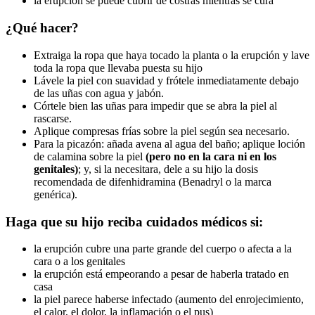
la erupción se puede cubrir de costras mientras se cura
¿Qué hacer?
Extraiga la ropa que haya tocado la planta o la erupción y lave
toda la ropa que llevaba puesta su hijo
Lávele la piel con suavidad y frótele inmediatamente debajo
de las uñas con agua y jabón.
Córtele bien las uñas para impedir que se abra la piel al
rascarse.
Aplique compresas frías sobre la piel según sea necesario.
Para la picazón: añada avena al agua del baño; aplique loción
de calamina sobre la piel
(pero no en la cara ni en los
genitales)
; y, si la necesitara, dele a su hijo la dosis
recomendada de difenhidramina (Benadryl o la marca
genérica).
Haga que su hijo reciba cuidados médicos si:
la erupción cubre una parte grande del cuerpo o afecta a la
cara o a los genitales
la erupción está empeorando a pesar de haberla tratado en
casa
la piel parece haberse infectado (aumento del enrojecimiento,
el calor, el dolor, la inflamación o el pus)