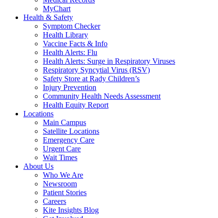
MyChart
Health & Safety
Symptom Checker
Health Library
Vaccine Facts & Info
Health Alerts: Flu
Health Alerts: Surge in Respiratory Viruses
Respiratory Syncytial Virus (RSV)
Safety Store at Rady Children’s
Injury Prevention
Community Health Needs Assessment
Health Equity Report
Locations
Main Campus
Satellite Locations
Emergency Care
Urgent Care
Wait Times
About Us
Who We Are
Newsroom
Patient Stories
Careers
Kite Insights Blog