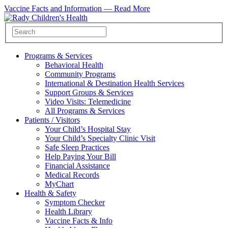
Vaccine Facts and Information —
Read More
Programs & Services
Behavioral Health
Community Programs
International & Destination Health Services
Support Groups & Services
Video Visits: Telemedicine
All Programs & Services
Patients / Visitors
Your Child’s Hospital Stay
Your Child’s Specialty Clinic Visit
Safe Sleep Practices
Help Paying Your Bill
Financial Assistance
Medical Records
MyChart
Health & Safety
Symptom Checker
Health Library
Vaccine Facts & Info