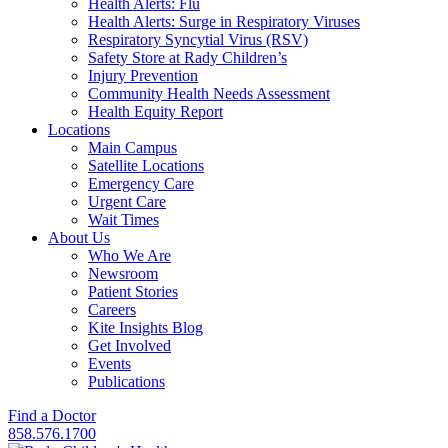
Health Alerts: Flu
Health Alerts: Surge in Respiratory Viruses
Respiratory Syncytial Virus (RSV)
Safety Store at Rady Children’s
Injury Prevention
Community Health Needs Assessment
Health Equity Report
Locations
Main Campus
Satellite Locations
Emergency Care
Urgent Care
Wait Times
About Us
Who We Are
Newsroom
Patient Stories
Careers
Kite Insights Blog
Get Involved
Events
Publications
Find a Doctor
858.576.1700