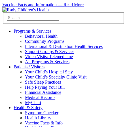
Vaccine Facts and Information —
Read More
Programs & Services
Behavioral Health
Community Programs
International & Destination Health Services
Support Groups & Services
Video Visits: Telemedicine
All Programs & Services
Patients / Visitors
Your Child’s Hospital Stay
Your Child’s Specialty Clinic Visit
Safe Sleep Practices
Help Paying Your Bill
Financial Assistance
Medical Records
MyChart
Health & Safety
Symptom Checker
Health Library
Vaccine Facts & Info