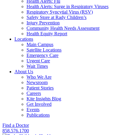
Health Alerts: Flu
Health Alerts: Surge in Respiratory Viruses
Respiratory Syncytial Virus (RSV)
Safety Store at Rady Children’s
Injury Prevention
Community Health Needs Assessment
Health Equity Report
Locations
Main Campus
Satellite Locations
Emergency Care
Urgent Care
Wait Times
About Us
Who We Are
Newsroom
Patient Stories
Careers
Kite Insights Blog
Get Involved
Events
Publications
Find a Doctor
858.576.1700