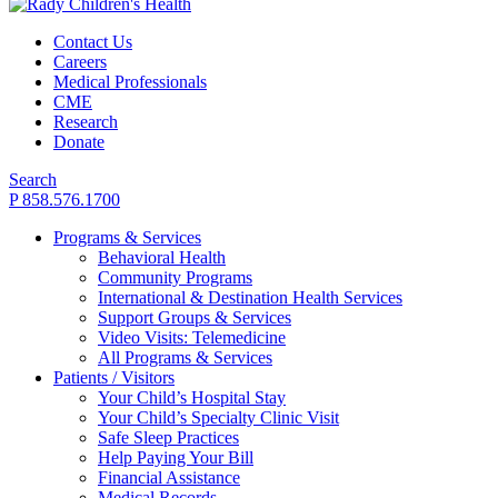
Contact Us
Careers
Medical Professionals
CME
Research
Donate
Search
P 858.576.1700
Programs & Services
Behavioral Health
Community Programs
International & Destination Health Services
Support Groups & Services
Video Visits: Telemedicine
All Programs & Services
Patients / Visitors
Your Child’s Hospital Stay
Your Child’s Specialty Clinic Visit
Safe Sleep Practices
Help Paying Your Bill
Financial Assistance
Medical Records