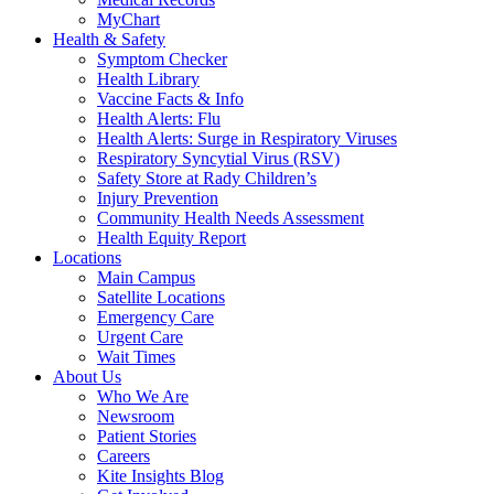
MyChart
Health & Safety
Symptom Checker
Health Library
Vaccine Facts & Info
Health Alerts: Flu
Health Alerts: Surge in Respiratory Viruses
Respiratory Syncytial Virus (RSV)
Safety Store at Rady Children’s
Injury Prevention
Community Health Needs Assessment
Health Equity Report
Locations
Main Campus
Satellite Locations
Emergency Care
Urgent Care
Wait Times
About Us
Who We Are
Newsroom
Patient Stories
Careers
Kite Insights Blog