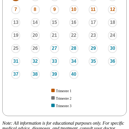
7
8
9
10
11
12
13
14
15
16
17
18
19
20
21
22
23
24
25
26
27
28
29
30
31
32
33
34
35
36
37
38
39
40
Trimestre 1
Trimestre 2
Trimestre 3
Note: All information is for educational purposes only. For specific
medical advice, diagnoses, and treatment, consult your doctor.