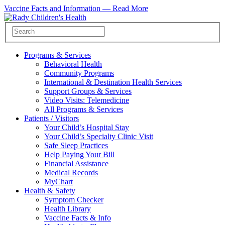
Vaccine Facts and Information —
Read More
Programs & Services
Behavioral Health
Community Programs
International & Destination Health Services
Support Groups & Services
Video Visits: Telemedicine
All Programs & Services
Patients / Visitors
Your Child’s Hospital Stay
Your Child’s Specialty Clinic Visit
Safe Sleep Practices
Help Paying Your Bill
Financial Assistance
Medical Records
MyChart
Health & Safety
Symptom Checker
Health Library
Vaccine Facts & Info