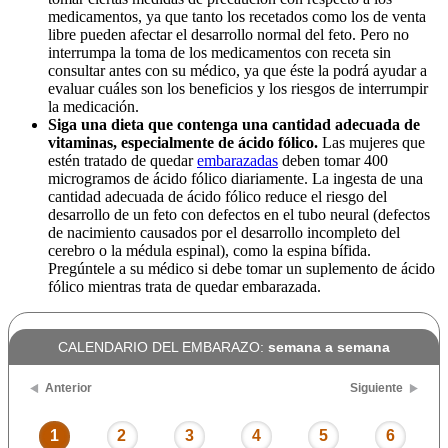
medicamentos, ya que tanto los recetados como los de venta
libre pueden afectar el desarrollo normal del feto. Pero no
interrumpa la toma de los medicamentos con receta sin
consultar antes con su médico, ya que éste la podrá ayudar a
evaluar cuáles son los beneficios y los riesgos de interrumpir
la medicación.
Siga una dieta que contenga una cantidad adecuada de
vitaminas, especialmente de ácido fólico.
Las mujeres que
estén tratado de quedar
embarazadas
deben tomar 400
microgramos de ácido fólico diariamente. La ingesta de una
cantidad adecuada de ácido fólico reduce el riesgo del
desarrollo de un feto con defectos en el tubo neural (defectos
de nacimiento causados por el desarrollo incompleto del
cerebro o la médula espinal), como la espina bífida.
Pregúntele a su médico si debe tomar un suplemento de ácido
fólico mientras trata de quedar embarazada.
CALENDARIO DEL EMBARAZO:
semana a semana
Anterior
Siguiente
1
2
3
4
5
6