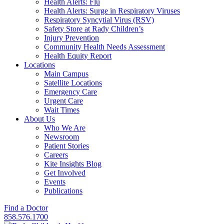
Health Alerts: Flu
Health Alerts: Surge in Respiratory Viruses
Respiratory Syncytial Virus (RSV)
Safety Store at Rady Children’s
Injury Prevention
Community Health Needs Assessment
Health Equity Report
Locations
Main Campus
Satellite Locations
Emergency Care
Urgent Care
Wait Times
About Us
Who We Are
Newsroom
Patient Stories
Careers
Kite Insights Blog
Get Involved
Events
Publications
Find a Doctor
858.576.1700