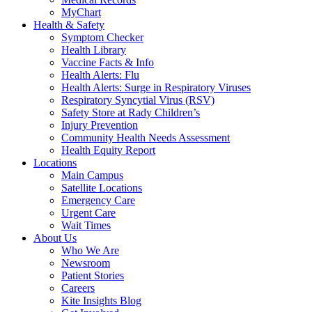
MyChart
Health & Safety
Symptom Checker
Health Library
Vaccine Facts & Info
Health Alerts: Flu
Health Alerts: Surge in Respiratory Viruses
Respiratory Syncytial Virus (RSV)
Safety Store at Rady Children’s
Injury Prevention
Community Health Needs Assessment
Health Equity Report
Locations
Main Campus
Satellite Locations
Emergency Care
Urgent Care
Wait Times
About Us
Who We Are
Newsroom
Patient Stories
Careers
Kite Insights Blog