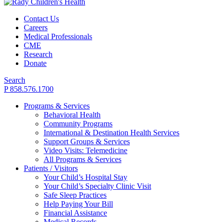
Contact Us
Careers
Medical Professionals
CME
Research
Donate
Search
P 858.576.1700
Programs & Services
Behavioral Health
Community Programs
International & Destination Health Services
Support Groups & Services
Video Visits: Telemedicine
All Programs & Services
Patients / Visitors
Your Child’s Hospital Stay
Your Child’s Specialty Clinic Visit
Safe Sleep Practices
Help Paying Your Bill
Financial Assistance
Medical Records