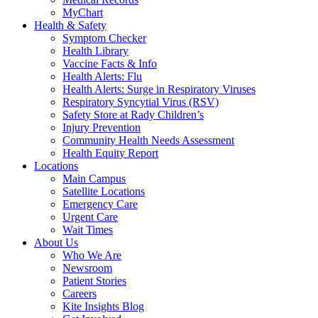
MyChart
Health & Safety
Symptom Checker
Health Library
Vaccine Facts & Info
Health Alerts: Flu
Health Alerts: Surge in Respiratory Viruses
Respiratory Syncytial Virus (RSV)
Safety Store at Rady Children’s
Injury Prevention
Community Health Needs Assessment
Health Equity Report
Locations
Main Campus
Satellite Locations
Emergency Care
Urgent Care
Wait Times
About Us
Who We Are
Newsroom
Patient Stories
Careers
Kite Insights Blog