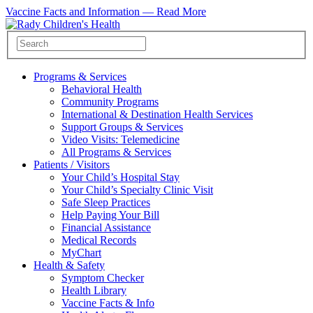
Vaccine Facts and Information —
Read More
Programs & Services
Behavioral Health
Community Programs
International & Destination Health Services
Support Groups & Services
Video Visits: Telemedicine
All Programs & Services
Patients / Visitors
Your Child’s Hospital Stay
Your Child’s Specialty Clinic Visit
Safe Sleep Practices
Help Paying Your Bill
Financial Assistance
Medical Records
MyChart
Health & Safety
Symptom Checker
Health Library
Vaccine Facts & Info