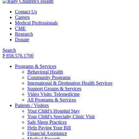
Contact Us
Careers
Medical Professionals
CME
Research
Donate
Search
P 858.576.1700
Programs & Services
Behavioral Health
Community Programs
International & Destination Health Services
Support Groups & Services
Video Visits: Telemedicine
All Programs & Services
Patients / Visitors
Your Child’s Hospital Stay
Your Child’s Specialty Clinic Visit
Safe Sleep Practices
Help Paying Your Bill
Financial Assistance
Medical Records