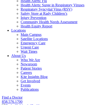
Health Alerts: Flu
Health Alerts: Surge in Respiratory Viruses
Respiratory Syncytial Virus (RSV)
Safety Store at Rady Children’s
Injury Prevention
Community Health Needs Assessment
Health Equity Report
Locations
Main Campus
Satellite Locations
Emergency Care
Urgent Care
Wait Times
About Us
Who We Are
Newsroom
Patient Stories
Careers
Kite Insights Blog
Get Involved
Events
Publications
Find a Doctor
858.576.1700