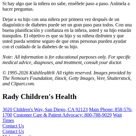
Si hay algo que la niñera no sabe, enséñele paso a paso. Anímela a
hacer preguntas.
Dejar a su hijo con una niñera por primera vez después de un
diagnóstico de diabetes puede ser un gran paso para todos. Con una
buena planificación y confianza en la niñera, usted y su hijo estarán
tranquilos. El objetivo es que su hijo y su niñera disfruten y que
usted pueda sentirse seguro de que otras personas pueden ayudar
con el cuidado de la diabetes de su hijo.
Note: All information is for educational purposes only. For specific
medical advice, diagnoses, and treatment, consult your doctor.
© 1995-2026 KidsHealth® All rights reserved. Images provided by
The Nemours Foundation, iStock, Getty Images, Veer, Shutterstock,
and Clipart.com.
Rady Children's Health
3020 Children's Way
,
San Diego
,
CA
92123
Main Phone:
858-576-
1700
Customer Care & Patient Advocacy: 800-788-9029
Wait
Times
Contact Us
Contact Us