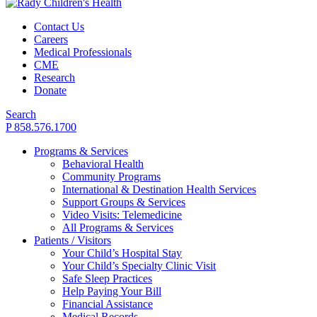
Contact Us
Careers
Medical Professionals
CME
Research
Donate
Search
P 858.576.1700
Programs & Services
Behavioral Health
Community Programs
International & Destination Health Services
Support Groups & Services
Video Visits: Telemedicine
All Programs & Services
Patients / Visitors
Your Child’s Hospital Stay
Your Child’s Specialty Clinic Visit
Safe Sleep Practices
Help Paying Your Bill
Financial Assistance
Medical Records