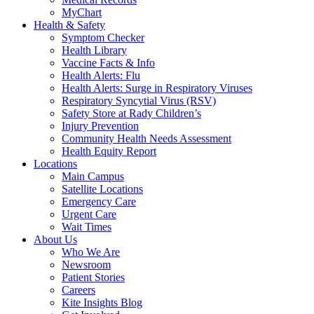
MyChart
Health & Safety
Symptom Checker
Health Library
Vaccine Facts & Info
Health Alerts: Flu
Health Alerts: Surge in Respiratory Viruses
Respiratory Syncytial Virus (RSV)
Safety Store at Rady Children’s
Injury Prevention
Community Health Needs Assessment
Health Equity Report
Locations
Main Campus
Satellite Locations
Emergency Care
Urgent Care
Wait Times
About Us
Who We Are
Newsroom
Patient Stories
Careers
Kite Insights Blog