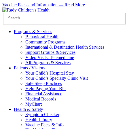
Vaccine Facts and Information —
Read More
Programs & Services
Behavioral Health
Community Programs
International & Destination Health Services
Support Groups & Services
Video Visits: Telemedicine
All Programs & Services
Patients / Visitors
Your Child’s Hospital Stay
Your Child’s Specialty Clinic Visit
Safe Sleep Practices
Help Paying Your Bill
Financial Assistance
Medical Records
MyChart
Health & Safety
Symptom Checker
Health Library
Vaccine Facts & Info