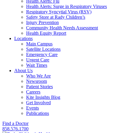
Health Alerts: Flu
Health Alerts: Surge in Respiratory Viruses
Respiratory Syncytial Virus (RSV)
Safety Store at Rady Children’s
Injury Prevention
Community Health Needs Assessment
Health Equity Report
Locations
Main Campus
Satellite Locations
Emergency Care
Urgent Care
Wait Times
About Us
Who We Are
Newsroom
Patient Stories
Careers
Kite Insights Blog
Get Involved
Events
Publications
Find a Doctor
858.576.1700