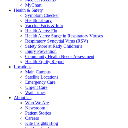
MyChart
Health & Safety
Symptom Checker
Health Library
Vaccine Facts & Info
Health Alerts: Flu
Health Alerts: Surge in Respiratory Viruses
Respiratory Syncytial Virus (RSV)
Safety Store at Rady Children’s
Injury Prevention
Community Health Needs Assessment
Health Equity Report
Locations
Main Campus
Satellite Locations
Emergency Care
Urgent Care
Wait Times
About Us
Who We Are
Newsroom
Patient Stories
Careers
Kite Insights Blog