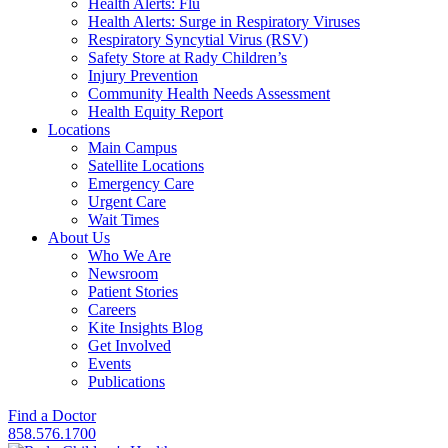
Health Alerts: Flu
Health Alerts: Surge in Respiratory Viruses
Respiratory Syncytial Virus (RSV)
Safety Store at Rady Children’s
Injury Prevention
Community Health Needs Assessment
Health Equity Report
Locations
Main Campus
Satellite Locations
Emergency Care
Urgent Care
Wait Times
About Us
Who We Are
Newsroom
Patient Stories
Careers
Kite Insights Blog
Get Involved
Events
Publications
Find a Doctor
858.576.1700