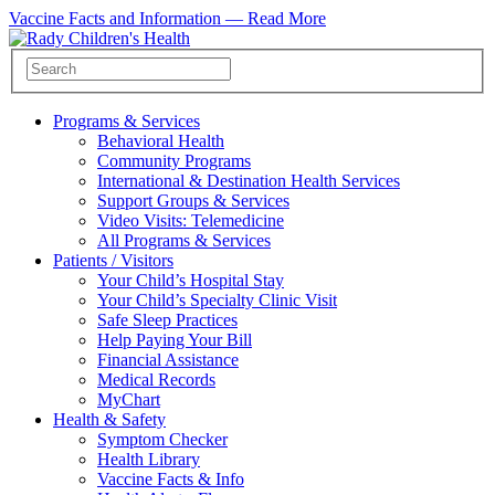
Vaccine Facts and Information —
Read More
Programs & Services
Behavioral Health
Community Programs
International & Destination Health Services
Support Groups & Services
Video Visits: Telemedicine
All Programs & Services
Patients / Visitors
Your Child’s Hospital Stay
Your Child’s Specialty Clinic Visit
Safe Sleep Practices
Help Paying Your Bill
Financial Assistance
Medical Records
MyChart
Health & Safety
Symptom Checker
Health Library
Vaccine Facts & Info