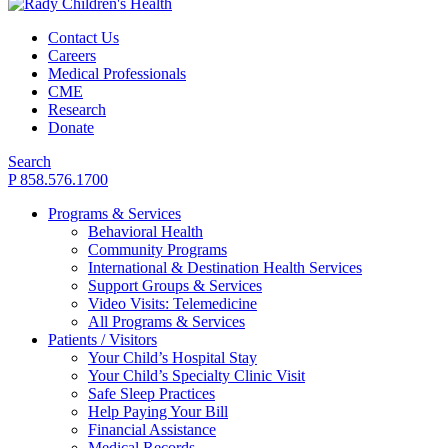
Contact Us
Careers
Medical Professionals
CME
Research
Donate
Search
P 858.576.1700
Programs & Services
Behavioral Health
Community Programs
International & Destination Health Services
Support Groups & Services
Video Visits: Telemedicine
All Programs & Services
Patients / Visitors
Your Child’s Hospital Stay
Your Child’s Specialty Clinic Visit
Safe Sleep Practices
Help Paying Your Bill
Financial Assistance
Medical Records