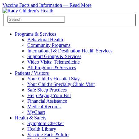
Vaccine Facts and Information —
Read More
Programs & Services
Behavioral Health
Community Programs
International & Destination Health Services
Support Groups & Services
Video Visits: Telemedicine
All Programs & Services
Patients / Visitors
Your Child’s Hospital Stay
Your Child’s Specialty Clinic Visit
Safe Sleep Practices
Help Paying Your Bill
Financial Assistance
Medical Records
MyChart
Health & Safety
Symptom Checker
Health Library
Vaccine Facts & Info