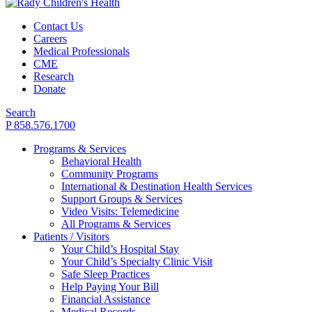
Contact Us
Careers
Medical Professionals
CME
Research
Donate
Search
P 858.576.1700
Programs & Services
Behavioral Health
Community Programs
International & Destination Health Services
Support Groups & Services
Video Visits: Telemedicine
All Programs & Services
Patients / Visitors
Your Child’s Hospital Stay
Your Child’s Specialty Clinic Visit
Safe Sleep Practices
Help Paying Your Bill
Financial Assistance
Medical Records