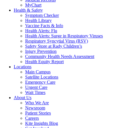
MyChart
Health & Safety
Symptom Checker
Health Library
Vaccine Facts & Info
Health Alerts: Flu
Health Alerts: Surge in Respiratory Viruses
Respiratory Syncytial Virus (RSV)
Safety Store at Rady Children’s
Injury Prevention
Community Health Needs Assessment
Health Equity Report
Locations
Main Campus
Satellite Locations
Emergency Care
Urgent Care
Wait Times
About Us
Who We Are
Newsroom
Patient Stories
Careers
Kite Insights Blog