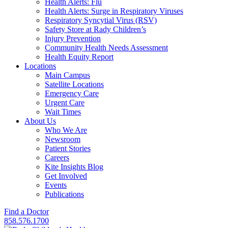
Health Alerts: Flu
Health Alerts: Surge in Respiratory Viruses
Respiratory Syncytial Virus (RSV)
Safety Store at Rady Children’s
Injury Prevention
Community Health Needs Assessment
Health Equity Report
Locations
Main Campus
Satellite Locations
Emergency Care
Urgent Care
Wait Times
About Us
Who We Are
Newsroom
Patient Stories
Careers
Kite Insights Blog
Get Involved
Events
Publications
Find a Doctor
858.576.1700