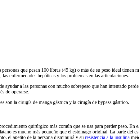
 personas que pesan 100 libras (45 kg) o más de su peso ideal tienen 
, las enfermedades hepáticas y los problemas en las articulaciones.
de ayudar a las personas con mucho sobrepeso que han intentado perder
ués de operarse.
es son la cirugía de manga gástrica y la cirugía de bypass gástrico.
l procedimiento quirúrgico más común que se usa para perder peso. En es
átano es mucho más pequeño que el estómago original. La parte del es
nto, el apetito de la persona disminuirá y su
resistencia a la insulina
mejo