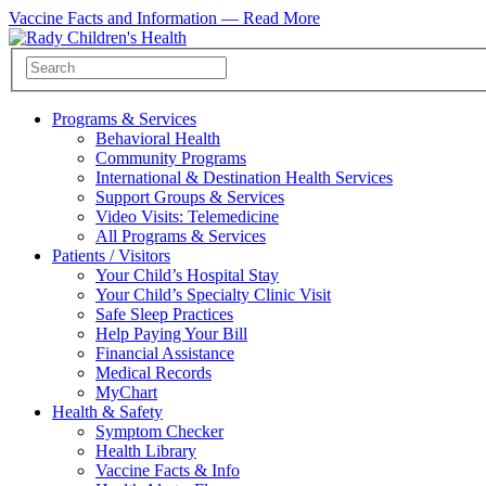
Vaccine Facts and Information —
Read More
Programs & Services
Behavioral Health
Community Programs
International & Destination Health Services
Support Groups & Services
Video Visits: Telemedicine
All Programs & Services
Patients / Visitors
Your Child’s Hospital Stay
Your Child’s Specialty Clinic Visit
Safe Sleep Practices
Help Paying Your Bill
Financial Assistance
Medical Records
MyChart
Health & Safety
Symptom Checker
Health Library
Vaccine Facts & Info