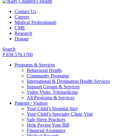
Contact Us
Careers
Medical Professionals
CME
Research
Donate
Search
P 858.576.1700
Programs & Services
Behavioral Health
Community Programs
International & Destination Health Services
Support Groups & Services
Video Visits: Telemedicine
All Programs & Services
Patients / Visitors
Your Child’s Hospital Stay
Your Child’s Specialty Clinic Visit
Safe Sleep Practices
Help Paying Your Bill
Financial Assistance
Medical Records