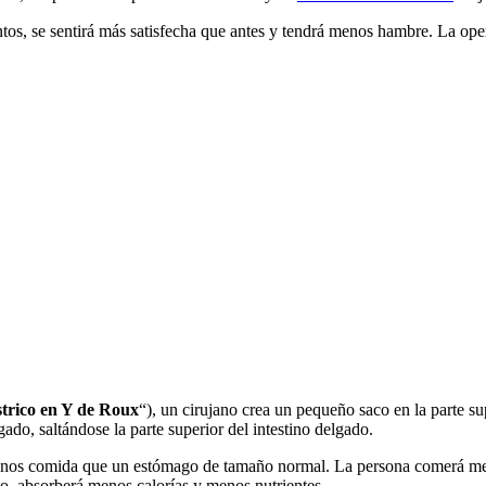
os, se sentirá más satisfecha que antes y tendrá menos hambre. La oper
strico en Y de Roux
“), un cirujano crea un pequeño saco en la parte s
gado, saltándose la parte superior del intestino delgado.
nos comida que un estómago de tamaño normal. La persona comerá menos
to, absorberá menos calorías y menos nutrientes.