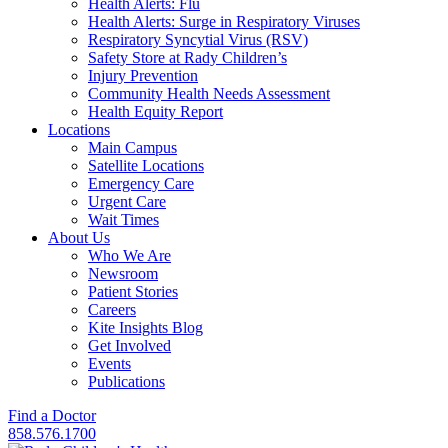
Health Alerts: Flu
Health Alerts: Surge in Respiratory Viruses
Respiratory Syncytial Virus (RSV)
Safety Store at Rady Children’s
Injury Prevention
Community Health Needs Assessment
Health Equity Report
Locations
Main Campus
Satellite Locations
Emergency Care
Urgent Care
Wait Times
About Us
Who We Are
Newsroom
Patient Stories
Careers
Kite Insights Blog
Get Involved
Events
Publications
Find a Doctor
858.576.1700