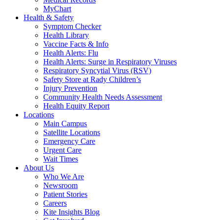
MyChart
Health & Safety
Symptom Checker
Health Library
Vaccine Facts & Info
Health Alerts: Flu
Health Alerts: Surge in Respiratory Viruses
Respiratory Syncytial Virus (RSV)
Safety Store at Rady Children’s
Injury Prevention
Community Health Needs Assessment
Health Equity Report
Locations
Main Campus
Satellite Locations
Emergency Care
Urgent Care
Wait Times
About Us
Who We Are
Newsroom
Patient Stories
Careers
Kite Insights Blog