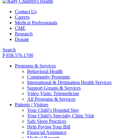
Contact Us
Careers
Medical Professionals
CME
Research
Donate
Search
P 858.576.1700
Programs & Services
Behavioral Health
Community Programs
International & Destination Health Services
Support Groups & Services
Video Visits: Telemedicine
All Programs & Services
Patients / Visitors
Your Child’s Hospital Stay
Your Child’s Specialty Clinic Visit
Safe Sleep Practices
Help Paying Your Bill
Financial Assistance
Medical Records