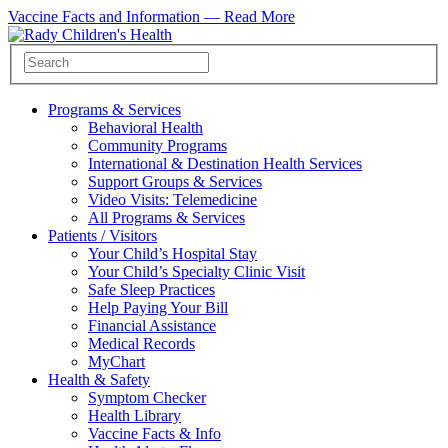
Vaccine Facts and Information —
Read More
Programs & Services
Behavioral Health
Community Programs
International & Destination Health Services
Support Groups & Services
Video Visits: Telemedicine
All Programs & Services
Patients / Visitors
Your Child’s Hospital Stay
Your Child’s Specialty Clinic Visit
Safe Sleep Practices
Help Paying Your Bill
Financial Assistance
Medical Records
MyChart
Health & Safety
Symptom Checker
Health Library
Vaccine Facts & Info