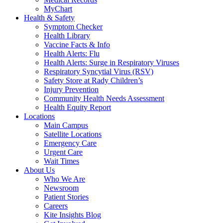
MyChart
Health & Safety
Symptom Checker
Health Library
Vaccine Facts & Info
Health Alerts: Flu
Health Alerts: Surge in Respiratory Viruses
Respiratory Syncytial Virus (RSV)
Safety Store at Rady Children’s
Injury Prevention
Community Health Needs Assessment
Health Equity Report
Locations
Main Campus
Satellite Locations
Emergency Care
Urgent Care
Wait Times
About Us
Who We Are
Newsroom
Patient Stories
Careers
Kite Insights Blog