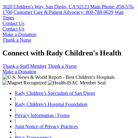
3020 Children's Way
,
San Diego
,
CA
92123
Main Phone:
858-576-
1700
Customer Care & Patient Advocacy: 800-788-9029
Wait
Times
Contact Us
Contact Us
Make a Donation
Thank a Nurse
Connect with Rady Children's Health
Thank a Staff Member
Thank a Nurse
Make a Donation
Rady Children’s Specialists of San Diego
|
Rady Children’s Hospital Foundation
|
Privacy Information / Forms
|
Joint Notice of Privacy Practices
|
Price Transparency