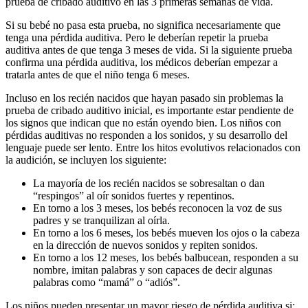
prueba de cribado auditivo en las 3 primeras semanas de vida.
Si su bebé no pasa esta prueba, no significa necesariamente que
tenga una pérdida auditiva. Pero le deberían repetir la prueba
auditiva antes de que tenga 3 meses de vida. Si la siguiente prueba
confirma una pérdida auditiva, los médicos deberían empezar a
tratarla antes de que el niño tenga 6 meses.
Incluso en los recién nacidos que hayan pasado sin problemas la
prueba de cribado auditivo inicial, es importante estar pendiente de
los signos que indican que no están oyendo bien. Los niños con
pérdidas auditivas no responden a los sonidos, y su desarrollo del
lenguaje puede ser lento. Entre los hitos evolutivos relacionados con
la audición, se incluyen los siguiente:
La mayoría de los recién nacidos se sobresaltan o dan
“respingos” al oír sonidos fuertes y repentinos.
En torno a los 3 meses, los bebés reconocen la voz de sus
padres y se tranquilizan al oírla.
En torno a los 6 meses, los bebés mueven los ojos o la cabeza
en la dirección de nuevos sonidos y repiten sonidos.
En torno a los 12 meses, los bebés balbucean, responden a su
nombre, imitan palabras y son capaces de decir algunas
palabras como “mamá” o “adiós”.
Los niños pueden presentar un mayor riesgo de pérdida auditiva si: