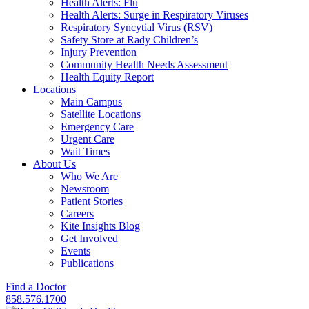
Health Alerts: Flu
Health Alerts: Surge in Respiratory Viruses
Respiratory Syncytial Virus (RSV)
Safety Store at Rady Children’s
Injury Prevention
Community Health Needs Assessment
Health Equity Report
Locations
Main Campus
Satellite Locations
Emergency Care
Urgent Care
Wait Times
About Us
Who We Are
Newsroom
Patient Stories
Careers
Kite Insights Blog
Get Involved
Events
Publications
Find a Doctor
858.576.1700