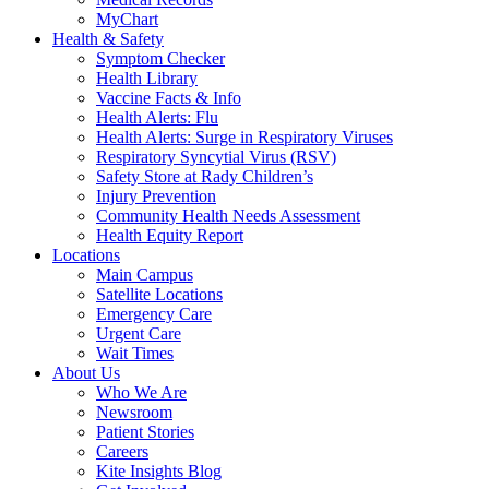
MyChart
Health & Safety
Symptom Checker
Health Library
Vaccine Facts & Info
Health Alerts: Flu
Health Alerts: Surge in Respiratory Viruses
Respiratory Syncytial Virus (RSV)
Safety Store at Rady Children’s
Injury Prevention
Community Health Needs Assessment
Health Equity Report
Locations
Main Campus
Satellite Locations
Emergency Care
Urgent Care
Wait Times
About Us
Who We Are
Newsroom
Patient Stories
Careers
Kite Insights Blog