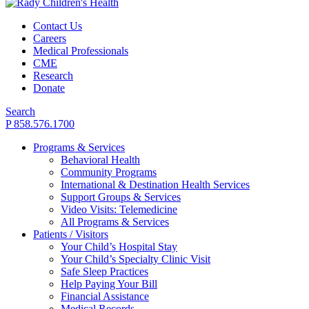
Contact Us
Careers
Medical Professionals
CME
Research
Donate
Search
P 858.576.1700
Programs & Services
Behavioral Health
Community Programs
International & Destination Health Services
Support Groups & Services
Video Visits: Telemedicine
All Programs & Services
Patients / Visitors
Your Child’s Hospital Stay
Your Child’s Specialty Clinic Visit
Safe Sleep Practices
Help Paying Your Bill
Financial Assistance
Medical Records