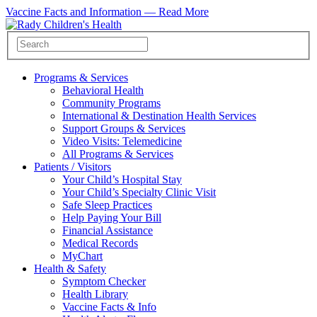
Vaccine Facts and Information —
Read More
Programs & Services
Behavioral Health
Community Programs
International & Destination Health Services
Support Groups & Services
Video Visits: Telemedicine
All Programs & Services
Patients / Visitors
Your Child’s Hospital Stay
Your Child’s Specialty Clinic Visit
Safe Sleep Practices
Help Paying Your Bill
Financial Assistance
Medical Records
MyChart
Health & Safety
Symptom Checker
Health Library
Vaccine Facts & Info