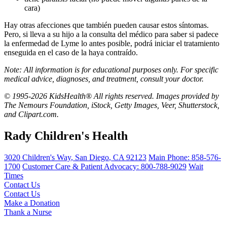
cara)
Hay otras afecciones que también pueden causar estos síntomas.
Pero, si lleva a su hijo a la consulta del médico para saber si padece
la enfermedad de Lyme lo antes posible, podrá iniciar el tratamiento
enseguida en el caso de la haya contraído.
Note: All information is for educational purposes only. For specific
medical advice, diagnoses, and treatment, consult your doctor.
© 1995-2026 KidsHealth® All rights reserved. Images provided by
The Nemours Foundation, iStock, Getty Images, Veer, Shutterstock,
and Clipart.com.
Rady Children's Health
3020 Children's Way
,
San Diego
,
CA
92123
Main Phone:
858-576-
1700
Customer Care & Patient Advocacy: 800-788-9029
Wait
Times
Contact Us
Contact Us
Make a Donation
Thank a Nurse