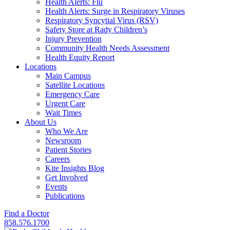
Health Alerts: Flu
Health Alerts: Surge in Respiratory Viruses
Respiratory Syncytial Virus (RSV)
Safety Store at Rady Children’s
Injury Prevention
Community Health Needs Assessment
Health Equity Report
Locations
Main Campus
Satellite Locations
Emergency Care
Urgent Care
Wait Times
About Us
Who We Are
Newsroom
Patient Stories
Careers
Kite Insights Blog
Get Involved
Events
Publications
Find a Doctor
858.576.1700