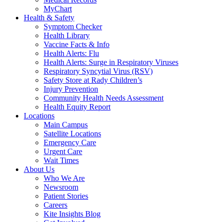
MyChart
Health & Safety
Symptom Checker
Health Library
Vaccine Facts & Info
Health Alerts: Flu
Health Alerts: Surge in Respiratory Viruses
Respiratory Syncytial Virus (RSV)
Safety Store at Rady Children’s
Injury Prevention
Community Health Needs Assessment
Health Equity Report
Locations
Main Campus
Satellite Locations
Emergency Care
Urgent Care
Wait Times
About Us
Who We Are
Newsroom
Patient Stories
Careers
Kite Insights Blog