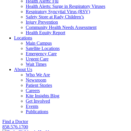
Health Alerts: Flu
Health Alerts: Surge in Respiratory Viruses
Respiratory Syncytial Virus (RSV)
Safety Store at Rady Children’s
Injury Prevention
Community Health Needs Assessment
Health Equity Report
Locations
Main Campus
Satellite Locations
Emergency Care
Urgent Care
Wait Times
About Us
Who We Are
Newsroom
Patient Stories
Careers
Kite Insights Blog
Get Involved
Events
Publications
Find a Doctor
858.576.1700