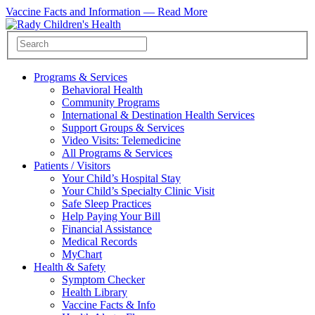
Vaccine Facts and Information —
Read More
Programs & Services
Behavioral Health
Community Programs
International & Destination Health Services
Support Groups & Services
Video Visits: Telemedicine
All Programs & Services
Patients / Visitors
Your Child’s Hospital Stay
Your Child’s Specialty Clinic Visit
Safe Sleep Practices
Help Paying Your Bill
Financial Assistance
Medical Records
MyChart
Health & Safety
Symptom Checker
Health Library
Vaccine Facts & Info