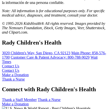
la información de una persona confiable.
Note: All information is for educational purposes only. For specific
medical advice, diagnoses, and treatment, consult your doctor.
© 1995-2026 KidsHealth® All rights reserved. Images provided by
The Nemours Foundation, iStock, Getty Images, Veer, Shutterstock,
and Clipart.com.
Rady Children's Health
3020 Children's Way
,
San Diego
,
CA
92123
Main Phone:
858-576-
1700
Customer Care & Patient Advocacy: 800-788-9029
Wait
Times
Contact Us
Contact Us
Make a Donation
Thank a Nurse
Connect with Rady Children's Health
Thank a Staff Member
Thank a Nurse
Make a Donation