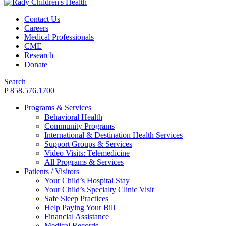
Contact Us
Careers
Medical Professionals
CME
Research
Donate
Search
P 858.576.1700
Programs & Services
Behavioral Health
Community Programs
International & Destination Health Services
Support Groups & Services
Video Visits: Telemedicine
All Programs & Services
Patients / Visitors
Your Child’s Hospital Stay
Your Child’s Specialty Clinic Visit
Safe Sleep Practices
Help Paying Your Bill
Financial Assistance
Medical Records