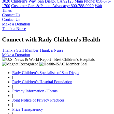
3020 Children's Way
,
San Diego
,
CA
92123
Main Phone:
858-576-
1700
Customer Care & Patient Advocacy: 800-788-9029
Wait
Times
Contact Us
Contact Us
Make a Donation
Thank a Nurse
Connect with Rady Children's Health
Thank a Staff Member
Thank a Nurse
Make a Donation
Rady Children’s Specialists of San Diego
|
Rady Children’s Hospital Foundation
|
Privacy Information / Forms
|
Joint Notice of Privacy Practices
|
Price Transparency
|