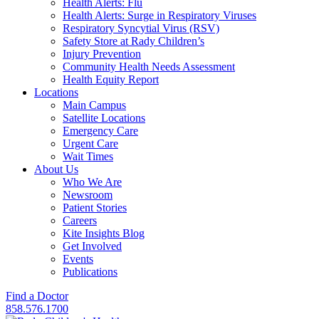
Health Alerts: Flu
Health Alerts: Surge in Respiratory Viruses
Respiratory Syncytial Virus (RSV)
Safety Store at Rady Children’s
Injury Prevention
Community Health Needs Assessment
Health Equity Report
Locations
Main Campus
Satellite Locations
Emergency Care
Urgent Care
Wait Times
About Us
Who We Are
Newsroom
Patient Stories
Careers
Kite Insights Blog
Get Involved
Events
Publications
Find a Doctor
858.576.1700