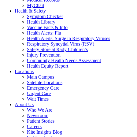
MyChart
Health & Safety
Symptom Checker
Health Library
Vaccine Facts & Info
Health Alerts: Flu
Health Alerts: Surge in Respiratory Viruses
Respiratory Syncytial Virus (RSV)
Safety Store at Rady Children’s
Injury Prevention
Community Health Needs Assessment
Health Equity Report
Locations
Main Campus
Satellite Locations
Emergency Care
Urgent Care
Wait Times
About Us
Who We Are
Newsroom
Patient Stories
Careers
Kite Insights Blog