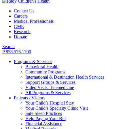
Contact Us
Careers
Medical Professionals
CME
Research
Donate
Search
P 858.576.1700
Programs & Services
Behavioral Health
Community Programs
International & Destination Health Services
Support Groups & Services
Video Visits: Telemedicine
All Programs & Services
Patients / Visitors
Your Child’s Hospital Stay
Your Child’s Specialty Clinic Visit
Safe Sleep Practices
Help Paying Your Bill
Financial Assistance
Medical Records