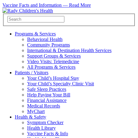
Vaccine Facts and Information —
Read More
Programs & Services
Behavioral Health
Community Programs
International & Destination Health Services
Support Groups & Services
Video Visits: Telemedicine
All Programs & Services
Patients / Visitors
Your Child’s Hospital Stay
Your Child’s Specialty Clinic Visit
Safe Sleep Practices
Help Paying Your Bill
Financial Assistance
Medical Records
MyChart
Health & Safety
Symptom Checker
Health Library
Vaccine Facts & Info