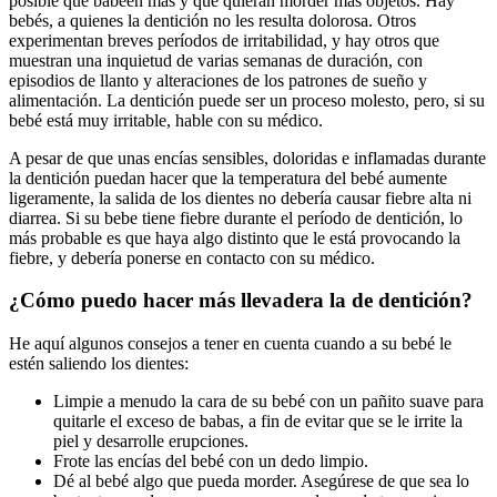
posible que babeen más y que quieran morder más objetos. Hay
bebés, a quienes la dentición no les resulta dolorosa. Otros
experimentan breves períodos de irritabilidad, y hay otros que
muestran una inquietud de varias semanas de duración, con
episodios de llanto y alteraciones de los patrones de sueño y
alimentación. La dentición puede ser un proceso molesto, pero, si su
bebé está muy irritable, hable con su médico.
A pesar de que unas encías sensibles, doloridas e inflamadas durante
la dentición puedan hacer que la temperatura del bebé aumente
ligeramente, la salida de los dientes no debería causar fiebre alta ni
diarrea. Si su bebe tiene fiebre durante el período de dentición, lo
más probable es que haya algo distinto que le está provocando la
fiebre, y debería ponerse en contacto con su médico.
¿Cómo puedo hacer más llevadera la de dentición?
He aquí algunos consejos a tener en cuenta cuando a su bebé le
estén saliendo los dientes:
Limpie a menudo la cara de su bebé con un pañito suave para
quitarle el exceso de babas, a fin de evitar que se le irrite la
piel y desarrolle erupciones.
Frote las encías del bebé con un dedo limpio.
Dé al bebé algo que pueda morder. Asegúrese de que sea lo