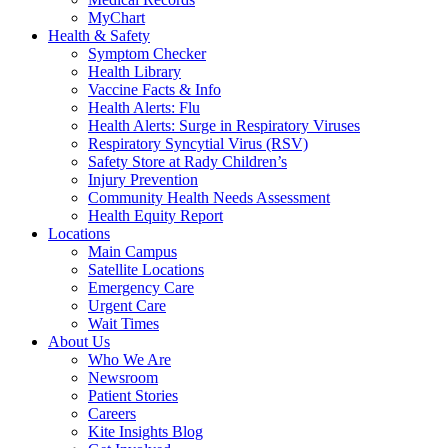
MyChart
Health & Safety
Symptom Checker
Health Library
Vaccine Facts & Info
Health Alerts: Flu
Health Alerts: Surge in Respiratory Viruses
Respiratory Syncytial Virus (RSV)
Safety Store at Rady Children’s
Injury Prevention
Community Health Needs Assessment
Health Equity Report
Locations
Main Campus
Satellite Locations
Emergency Care
Urgent Care
Wait Times
About Us
Who We Are
Newsroom
Patient Stories
Careers
Kite Insights Blog