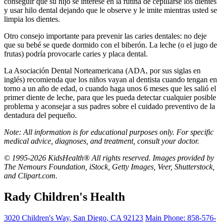
conseguir que su hijo se interese en la rutina de cepillarse los dientes
y usar hilo dental dejando que le observe y le imite mientras usted se
limpia los dientes.
Otro consejo importante para prevenir las caries dentales: no deje
que su bebé se quede dormido con el biberón. La leche (o el jugo de
frutas) podría provocarle caries y placa dental.
La Asociación Dental Norteamericana (ADA, por sus siglas en
inglés) recomienda que los niños vayan al dentista cuando tengan en
torno a un año de edad, o cuando haga unos 6 meses que les salió el
primer diente de leche, para que les pueda detectar cualquier posible
problema y aconsejar a sus padres sobre el cuidado preventivo de la
dentadura del pequeño.
Note: All information is for educational purposes only. For specific
medical advice, diagnoses, and treatment, consult your doctor.
© 1995-2026 KidsHealth® All rights reserved. Images provided by
The Nemours Foundation, iStock, Getty Images, Veer, Shutterstock,
and Clipart.com.
Rady Children's Health
3020 Children's Way
,
San Diego
,
CA
92123
Main Phone:
858-576-