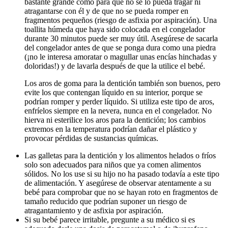
bastante grande como para que no se lo pueda tragar ni
atragantarse con él y de que no se pueda romper en
fragmentos pequeños (riesgo de asfixia por aspiración). Una
toallita húmeda que haya sido colocada en el congelador
durante 30 minutos puede ser muy útil. Asegúrese de sacarla
del congelador antes de que se ponga dura como una piedra
(¡no le interesa amoratar o magullar unas encías hinchadas y
doloridas!) y de lavarla después de que la utilice el bebé.
Los aros de goma para la dentición también son buenos, pero
evite los que contengan líquido en su interior, porque se
podrían romper y perder líquido. Si utiliza este tipo de aros,
enfríelos siempre en la nevera, nunca en el congelador. No
hierva ni esterilice los aros para la dentición; los cambios
extremos en la temperatura podrían dañar el plástico y
provocar pérdidas de sustancias químicas.
Las galletas para la dentición y los alimentos helados o fríos
solo son adecuados para niños que ya comen alimentos
sólidos. No los use si su hijo no ha pasado todavía a este tipo
de alimentación. Y asegúrese de observar atentamente a su
bebé para comprobar que no se hayan roto en fragmentos de
tamaño reducido que podrían suponer un riesgo de
atragantamiento y de asfixia por aspiración.
Si su bebé parece irritable, pregunte a su médico si es