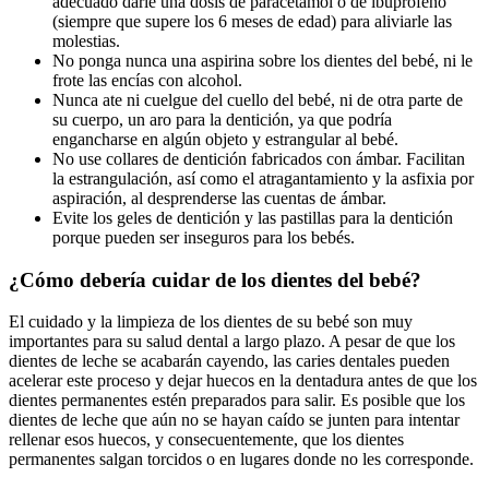
adecuado darle una dosis de paracetamol o de ibuprofeno
(siempre que supere los 6 meses de edad) para aliviarle las
molestias.
No ponga nunca una aspirina sobre los dientes del bebé, ni le
frote las encías con alcohol.
Nunca ate ni cuelgue del cuello del bebé, ni de otra parte de
su cuerpo, un aro para la dentición, ya que podría
engancharse en algún objeto y estrangular al bebé.
No use collares de dentición fabricados con ámbar. Facilitan
la estrangulación, así como el atragantamiento y la asfixia por
aspiración, al desprenderse las cuentas de ámbar.
Evite los geles de dentición y las pastillas para la dentición
porque pueden ser inseguros para los bebés.
¿Cómo debería cuidar de los dientes del bebé?
El cuidado y la limpieza de los dientes de su bebé son muy
importantes para su salud dental a largo plazo. A pesar de que los
dientes de leche se acabarán cayendo, las caries dentales pueden
acelerar este proceso y dejar huecos en la dentadura antes de que los
dientes permanentes estén preparados para salir. Es posible que los
dientes de leche que aún no se hayan caído se junten para intentar
rellenar esos huecos, y consecuentemente, que los dientes
permanentes salgan torcidos o en lugares donde no les corresponde.