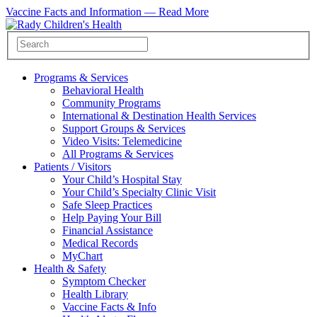
Vaccine Facts and Information —
Read More
Programs & Services
Behavioral Health
Community Programs
International & Destination Health Services
Support Groups & Services
Video Visits: Telemedicine
All Programs & Services
Patients / Visitors
Your Child’s Hospital Stay
Your Child’s Specialty Clinic Visit
Safe Sleep Practices
Help Paying Your Bill
Financial Assistance
Medical Records
MyChart
Health & Safety
Symptom Checker
Health Library
Vaccine Facts & Info