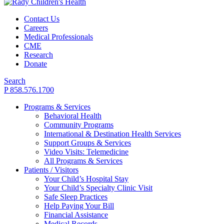
Contact Us
Careers
Medical Professionals
CME
Research
Donate
Search
P 858.576.1700
Programs & Services
Behavioral Health
Community Programs
International & Destination Health Services
Support Groups & Services
Video Visits: Telemedicine
All Programs & Services
Patients / Visitors
Your Child’s Hospital Stay
Your Child’s Specialty Clinic Visit
Safe Sleep Practices
Help Paying Your Bill
Financial Assistance
Medical Records