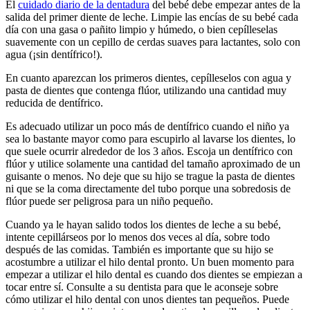
El
cuidado diario de la dentadura
del bebé debe empezar antes de la
salida del primer diente de leche. Limpie las encías de su bebé cada
día con una gasa o pañito limpio y húmedo, o bien cepílleselas
suavemente con un cepillo de cerdas suaves para lactantes, solo con
agua (¡sin dentífrico!).
En cuanto aparezcan los primeros dientes, cepílleselos con agua y
pasta de dientes que contenga flúor, utilizando una cantidad muy
reducida de dentífrico.
Es adecuado utilizar un poco más de dentífrico cuando el niño ya
sea lo bastante mayor como para escupirlo al lavarse los dientes, lo
que suele ocurrir alrededor de los 3 años. Escoja un dentífrico con
flúor y utilice solamente una cantidad del tamaño aproximado de un
guisante o menos. No deje que su hijo se trague la pasta de dientes
ni que se la coma directamente del tubo porque una sobredosis de
flúor puede ser peligrosa para un niño pequeño.
Cuando ya le hayan salido todos los dientes de leche a su bebé,
intente cepillárseos por lo menos dos veces al día, sobre todo
después de las comidas. También es importante que su hijo se
acostumbre a utilizar el hilo dental pronto. Un buen momento para
empezar a utilizar el hilo dental es cuando dos dientes se empiezan a
tocar entre sí. Consulte a su dentista para que le aconseje sobre
cómo utilizar el hilo dental con unos dientes tan pequeños. Puede