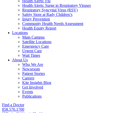
Health Alerts: Flu
Health Alerts: Surge in Respiratory Viruses
Respiratory Syncytial Virus (RSV)
Safety Store at Rady Children’s
Injury Prevention
Community Health Needs Assessment
Health Equity Report
Locations
Main Campus
Satellite Locations
Emergency Care
Urgent Care
Wait Times
About Us
Who We Are
Newsroom
Patient Stories
Careers
Kite Insights Blog
Get Involved
Events
Publications
Find a Doctor
858.576.1700