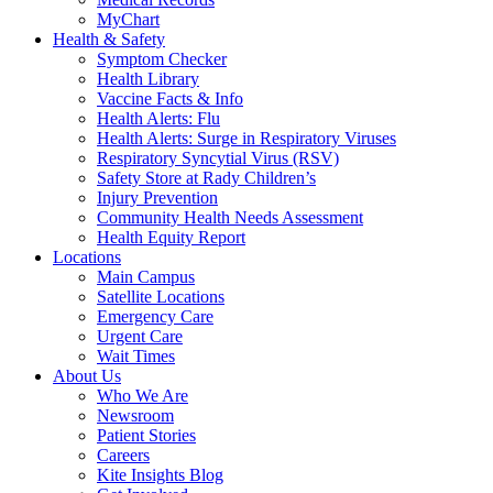
MyChart
Health & Safety
Symptom Checker
Health Library
Vaccine Facts & Info
Health Alerts: Flu
Health Alerts: Surge in Respiratory Viruses
Respiratory Syncytial Virus (RSV)
Safety Store at Rady Children’s
Injury Prevention
Community Health Needs Assessment
Health Equity Report
Locations
Main Campus
Satellite Locations
Emergency Care
Urgent Care
Wait Times
About Us
Who We Are
Newsroom
Patient Stories
Careers
Kite Insights Blog