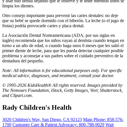
y usar hilo dental dejando que le observe y le imite mientras usted se
limpia los dientes.
Otro consejo importante para prevenir las caries dentales: no deje
que su bebé se quede dormido con el biberón. La leche (o el jugo de
frutas) podría provocarle caries y placa dental.
La Asociación Dental Norteamericana (ADA, por sus siglas en
inglés) recomienda que los niños vayan al dentista cuando tengan en
torno a un año de edad, o cuando haga unos 6 meses que les salió el
primer diente de leche, para que les pueda detectar cualquier posible
problema y aconsejar a sus padres sobre el cuidado preventivo de la
dentadura del pequeño.
Note: All information is for educational purposes only. For specific
medical advice, diagnoses, and treatment, consult your doctor.
© 1995-2026 KidsHealth® All rights reserved. Images provided by
The Nemours Foundation, iStock, Getty Images, Veer, Shutterstock,
and Clipart.com.
Rady Children's Health
3020 Children's Way
,
San Diego
,
CA
92123
Main Phone:
858-576-
1700
Customer Care & Patient Advocacy: 800-788-9029
Wait