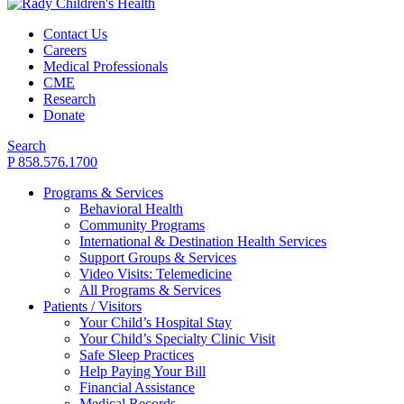
Contact Us
Careers
Medical Professionals
CME
Research
Donate
Search
P 858.576.1700
Programs & Services
Behavioral Health
Community Programs
International & Destination Health Services
Support Groups & Services
Video Visits: Telemedicine
All Programs & Services
Patients / Visitors
Your Child’s Hospital Stay
Your Child’s Specialty Clinic Visit
Safe Sleep Practices
Help Paying Your Bill
Financial Assistance
Medical Records