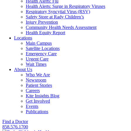
Health Alerts: Flu
Health Alerts: Surge in Respiratory Viruses
Respiratory Syncytial Virus (RSV)
Safety Store at Rady Children’s
Injury Prevention
Community Health Needs Assessment
Health Equity Report
Locations
Main Campus
Satellite Locations
Emergency Care
Urgent Care
Wait Times
About Us
Who We Are
Newsroom
Patient Stories
Careers
Kite Insights Blog
Get Involved
Events
Publications
Find a Doctor
858.576.1700