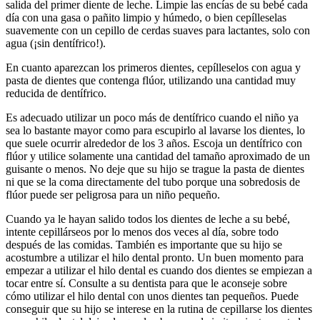
salida del primer diente de leche. Limpie las encías de su bebé cada
día con una gasa o pañito limpio y húmedo, o bien cepílleselas
suavemente con un cepillo de cerdas suaves para lactantes, solo con
agua (¡sin dentífrico!).
En cuanto aparezcan los primeros dientes, cepílleselos con agua y
pasta de dientes que contenga flúor, utilizando una cantidad muy
reducida de dentífrico.
Es adecuado utilizar un poco más de dentífrico cuando el niño ya
sea lo bastante mayor como para escupirlo al lavarse los dientes, lo
que suele ocurrir alrededor de los 3 años. Escoja un dentífrico con
flúor y utilice solamente una cantidad del tamaño aproximado de un
guisante o menos. No deje que su hijo se trague la pasta de dientes
ni que se la coma directamente del tubo porque una sobredosis de
flúor puede ser peligrosa para un niño pequeño.
Cuando ya le hayan salido todos los dientes de leche a su bebé,
intente cepillárseos por lo menos dos veces al día, sobre todo
después de las comidas. También es importante que su hijo se
acostumbre a utilizar el hilo dental pronto. Un buen momento para
empezar a utilizar el hilo dental es cuando dos dientes se empiezan a
tocar entre sí. Consulte a su dentista para que le aconseje sobre
cómo utilizar el hilo dental con unos dientes tan pequeños. Puede
conseguir que su hijo se interese en la rutina de cepillarse los dientes