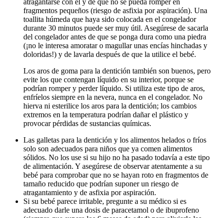
atragantarse con él y de que no se pueda romper en
fragmentos pequeños (riesgo de asfixia por aspiración). Una
toallita húmeda que haya sido colocada en el congelador
durante 30 minutos puede ser muy útil. Asegúrese de sacarla
del congelador antes de que se ponga dura como una piedra
(¡no le interesa amoratar o magullar unas encías hinchadas y
doloridas!) y de lavarla después de que la utilice el bebé.
Los aros de goma para la dentición también son buenos, pero
evite los que contengan líquido en su interior, porque se
podrían romper y perder líquido. Si utiliza este tipo de aros,
enfríelos siempre en la nevera, nunca en el congelador. No
hierva ni esterilice los aros para la dentición; los cambios
extremos en la temperatura podrían dañar el plástico y
provocar pérdidas de sustancias químicas.
Las galletas para la dentición y los alimentos helados o fríos
solo son adecuados para niños que ya comen alimentos
sólidos. No los use si su hijo no ha pasado todavía a este tipo
de alimentación. Y asegúrese de observar atentamente a su
bebé para comprobar que no se hayan roto en fragmentos de
tamaño reducido que podrían suponer un riesgo de
atragantamiento y de asfixia por aspiración.
Si su bebé parece irritable, pregunte a su médico si es
adecuado darle una dosis de paracetamol o de ibuprofeno