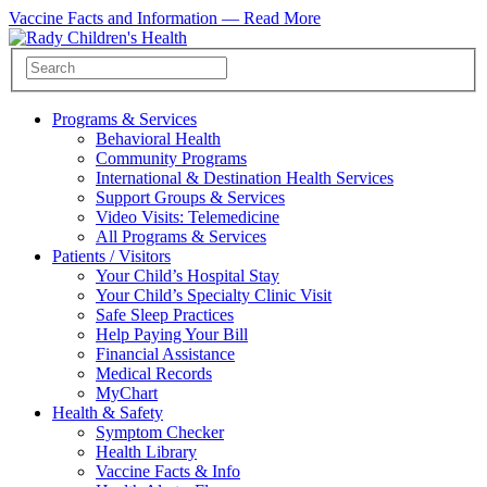
Vaccine Facts and Information —
Read More
Programs & Services
Behavioral Health
Community Programs
International & Destination Health Services
Support Groups & Services
Video Visits: Telemedicine
All Programs & Services
Patients / Visitors
Your Child’s Hospital Stay
Your Child’s Specialty Clinic Visit
Safe Sleep Practices
Help Paying Your Bill
Financial Assistance
Medical Records
MyChart
Health & Safety
Symptom Checker
Health Library
Vaccine Facts & Info