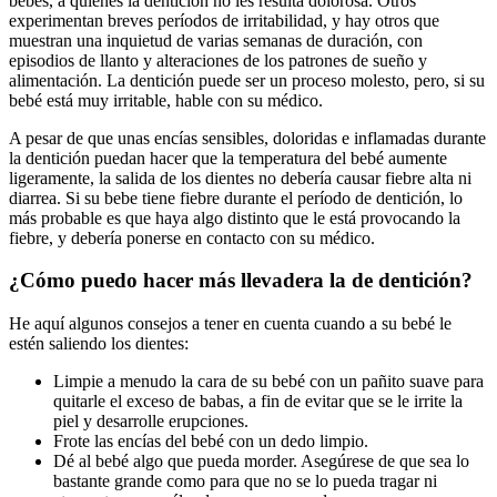
bebés, a quienes la dentición no les resulta dolorosa. Otros
experimentan breves períodos de irritabilidad, y hay otros que
muestran una inquietud de varias semanas de duración, con
episodios de llanto y alteraciones de los patrones de sueño y
alimentación. La dentición puede ser un proceso molesto, pero, si su
bebé está muy irritable, hable con su médico.
A pesar de que unas encías sensibles, doloridas e inflamadas durante
la dentición puedan hacer que la temperatura del bebé aumente
ligeramente, la salida de los dientes no debería causar fiebre alta ni
diarrea. Si su bebe tiene fiebre durante el período de dentición, lo
más probable es que haya algo distinto que le está provocando la
fiebre, y debería ponerse en contacto con su médico.
¿Cómo puedo hacer más llevadera la de dentición?
He aquí algunos consejos a tener en cuenta cuando a su bebé le
estén saliendo los dientes:
Limpie a menudo la cara de su bebé con un pañito suave para
quitarle el exceso de babas, a fin de evitar que se le irrite la
piel y desarrolle erupciones.
Frote las encías del bebé con un dedo limpio.
Dé al bebé algo que pueda morder. Asegúrese de que sea lo
bastante grande como para que no se lo pueda tragar ni