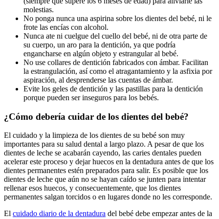
(siempre que supere los 6 meses de edad) para aliviarle las
molestias.
No ponga nunca una aspirina sobre los dientes del bebé, ni le
frote las encías con alcohol.
Nunca ate ni cuelgue del cuello del bebé, ni de otra parte de
su cuerpo, un aro para la dentición, ya que podría
engancharse en algún objeto y estrangular al bebé.
No use collares de dentición fabricados con ámbar. Facilitan
la estrangulación, así como el atragantamiento y la asfixia por
aspiración, al desprenderse las cuentas de ámbar.
Evite los geles de dentición y las pastillas para la dentición
porque pueden ser inseguros para los bebés.
¿Cómo debería cuidar de los dientes del bebé?
El cuidado y la limpieza de los dientes de su bebé son muy
importantes para su salud dental a largo plazo. A pesar de que los
dientes de leche se acabarán cayendo, las caries dentales pueden
acelerar este proceso y dejar huecos en la dentadura antes de que los
dientes permanentes estén preparados para salir. Es posible que los
dientes de leche que aún no se hayan caído se junten para intentar
rellenar esos huecos, y consecuentemente, que los dientes
permanentes salgan torcidos o en lugares donde no les corresponde.
El
cuidado diario de la dentadura
del bebé debe empezar antes de la