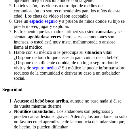
aprenden mejor relacionándose con la gente.
La televisión, los videos u otro tipo de medios de
comunicación no son recomendables para los niños de esta
edad. Los chats de vídeo sí son aceptable.
Cree un
espacio seguro
y a prueba de niños donde su hijo se
pueda mover, jugar y explorar.
Es frecuente que las madres primerizas estén
cansadas
y se
sientan
agobiadas
a veces
. Pero, si estas emociones son
intensas, o usted está muy triste, malhumorada o ansiosa,
llame al médico.
Hable con su médico si le preocupa su
situación vital
.
¿Dispone de todo lo que necesita para cuidar de su bebé?
¿Dispone de suficiente comida, de un lugar seguro donde
vivir y de
seguro médico
? Su médico le puede informar sobre
recursos de la comunidad o derivar su caso a un trabajador
social.
Seguridad
Acueste al bebé boca arriba
, aunque no pasa nada si él se
da vuelta mientras duerme.
No
utilice un
andador
. Los andadores son peligrosos y
pueden causar lesiones graves. Además, los andadores no solo
no favorecen el aprendizaje de la conducta de andar sino que,
de hecho, lo pueden dificultar.