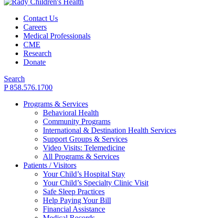
Contact Us
Careers
Medical Professionals
CME
Research
Donate
Search
P 858.576.1700
Programs & Services
Behavioral Health
Community Programs
International & Destination Health Services
Support Groups & Services
Video Visits: Telemedicine
All Programs & Services
Patients / Visitors
Your Child’s Hospital Stay
Your Child’s Specialty Clinic Visit
Safe Sleep Practices
Help Paying Your Bill
Financial Assistance
Medical Records