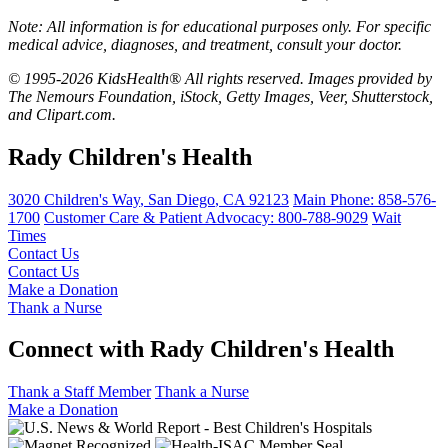
Note: All information is for educational purposes only. For specific
medical advice, diagnoses, and treatment, consult your doctor.
© 1995-2026 KidsHealth® All rights reserved. Images provided by
The Nemours Foundation, iStock, Getty Images, Veer, Shutterstock,
and Clipart.com.
Rady Children's Health
3020 Children's Way
,
San Diego
,
CA
92123
Main Phone:
858-576-
1700
Customer Care & Patient Advocacy: 800-788-9029
Wait
Times
Contact Us
Contact Us
Make a Donation
Thank a Nurse
Connect with Rady Children's Health
Thank a Staff Member
Thank a Nurse
Make a Donation