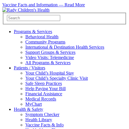
Vaccine Facts and Information —
Read More
Programs & Services
Behavioral Health
Community Programs
International & Destination Health Services
Support Groups & Services
Video Visits: Telemedicine
All Programs & Services
Patients / Visitors
Your Child’s Hospital Stay
Your Child’s Specialty Clinic Visit
Safe Sleep Practices
Help Paying Your Bill
Financial Assistance
Medical Records
MyChart
Health & Safety
Symptom Checker
Health Library
Vaccine Facts & Info