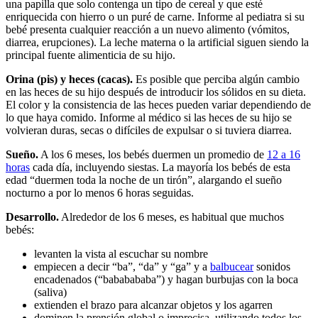
una papilla que solo contenga un tipo de cereal y que esté
enriquecida con hierro o un puré de carne. Informe al pediatra si su
bebé presenta cualquier reacción a un nuevo alimento (vómitos,
diarrea, erupciones). La leche materna o la artificial siguen siendo la
principal fuente alimenticia de su hijo.
Orina (pis) y heces (cacas).
Es posible que perciba algún cambio
en las heces de su hijo después de introducir los sólidos en su dieta.
El color y la consistencia de las heces pueden variar dependiendo de
lo que haya comido. Informe al médico si las heces de su hijo se
volvieran duras, secas o difíciles de expulsar o si tuviera diarrea.
Sueño.
A los 6 meses, los bebés duermen un promedio de
12 a 16
horas
cada día, incluyendo siestas. La mayoría los bebés de esta
edad “duermen toda la noche de un tirón”, alargando el sueño
nocturno a por lo menos 6 horas seguidas.
Desarrollo.
Alrededor de los 6 meses, es habitual que muchos
bebés:
levanten la vista al escuchar su nombre
empiecen a decir “ba”, “da” y “ga” y a
balbucear
sonidos
encadenados (“bababababa”) y hagan burbujas con la boca
(saliva)
extienden el brazo para alcanzar objetos y los agarren
dominen la prensión global o imprecisa, utilizando todos los