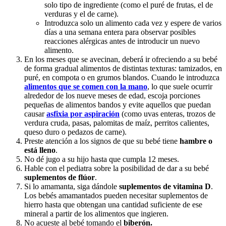
solo tipo de ingrediente (como el puré de frutas, el de
verduras y el de carne).
Introduzca solo un alimento cada vez y espere de varios
días a una semana entera para observar posibles
reacciones alérgicas antes de introducir un nuevo
alimento.
En los meses que se avecinan, deberá ir ofreciendo a su bebé
de forma gradual alimentos de distintas texturas: tamizados, en
puré, en compota o en grumos blandos. Cuando le introduzca
alimentos que se comen con la mano
, lo que suele ocurrir
alrededor de los nueve meses de edad, escoja porciones
pequeñas de alimentos bandos y evite aquellos que puedan
causar
asfixia por aspiración
(como uvas enteras, trozos de
verdura cruda, pasas, palomitas de maíz, perritos calientes,
queso duro o pedazos de carne).
Preste atención a los signos de que su bebé tiene
hambre o
está lleno
.
No dé jugo a su hijo hasta que cumpla 12 meses.
Hable con el pediatra sobre la posibilidad de dar a su bebé
suplementos de flúor
.
Si lo amamanta, siga dándole
suplementos de vitamina D
.
Los bebés amamantados pueden necesitar suplementos de
hierro hasta que obtengan una cantidad suficiente de ese
mineral a partir de los alimentos que ingieren.
No acueste al bebé tomando el
biberón.