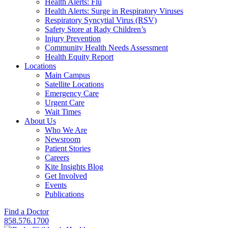
Health Alerts: Flu
Health Alerts: Surge in Respiratory Viruses
Respiratory Syncytial Virus (RSV)
Safety Store at Rady Children’s
Injury Prevention
Community Health Needs Assessment
Health Equity Report
Locations
Main Campus
Satellite Locations
Emergency Care
Urgent Care
Wait Times
About Us
Who We Are
Newsroom
Patient Stories
Careers
Kite Insights Blog
Get Involved
Events
Publications
Find a Doctor
858.576.1700