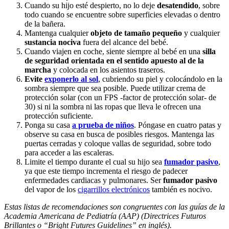
Cuando su hijo esté despierto, no lo deje
desatendido
, sobre
todo cuando se encuentre sobre superficies elevadas o dentro
de la bañera.
Mantenga cualquier
objeto de tamaño pequeño
y cualquier
sustancia nociva
fuera del alcance del bebé.
Cuando viajen en coche, siente siempre al bebé en una
silla
de seguridad orientada en el sentido apuesto al de la
marcha
y colocada en los asientos traseros.
Evite
exponerlo al sol
, cubriendo su piel y colocándolo en la
sombra siempre que sea posible. Puede utilizar crema de
protección solar (con un FPS -factor de protección solar- de
30) si ni la sombra ni las ropas que lleva le ofrecen una
protección suficiente.
Ponga su casa
a prueba de niños
. Póngase en cuatro patas y
observe su casa en busca de posibles riesgos. Mantenga las
puertas cerradas y coloque vallas de seguridad, sobre todo
para acceder a las escaleras.
Limite el tiempo durante el cual su hijo sea
fumador pasivo
,
ya que este tiempo incrementa el riesgo de padecer
enfermedades cardiacas y pulmonares. Ser
fumador pasivo
del vapor de los
cigarrillos electrónicos
también es nocivo.
Estas listas de recomendaciones son congruentes con las guías de la
Academia Americana de Pediatría (AAP) (Directrices Futuros
Brillantes o “Bright Futures Guidelines” en inglés).