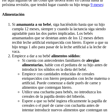
He aquí algunas de las cosas que deberá tener en cuenta hasta la
próxima revisión, que tendrá lugar cuando su hijo tenga
9 meses
:
Alimentación
Si
amamanta a su bebé
, siga haciéndolo hasta que su hijo
cumpla 12 meses, siempre y cuando la lactancia siga siendo
agradable para las dos partes implicadas. Los bebés
amamantados que se destetan antes de los 12 meses deben
recibir leche artificial enriquecida con hierro. Espere a que su
hijo tenga 1 año para pasar de la leche artificial a la leche de
vaca.
Empiece a dar a su bebé
alimentos sólidos
:
Si cuenta con antecedentes familiares de
alergias
alimentarias
, hable con el pediatra de su hijo antes de
introducir los sólidos en la dieta del bebé.
Empiece con cantidades reducidas de cereales
enriquecidos con hierro preparados con leche materna o
artificial. Puede comenzar a darle purés de carne y
alimentos que contengan hierro.
Utilice una cucharita para bebés, no introduzca los
cereales de la papilla dentro del biberón.
Espere a que su bebé ingiera eficazmente la papilla de
cereales o el puré de carne con cucharita antes de
intentar introducir nuevos alimentos que contengan un