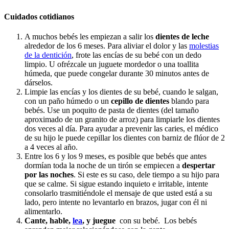
Cuidados cotidianos
A muchos bebés les empiezan a salir los
dientes de leche
alrededor de los 6 meses. Para aliviar el dolor y las
molestias
de la dentición
, frote las encías de su bebé con un dedo
limpio. U ofrézcale un juguete mordedor o una toallita
húmeda, que puede congelar durante 30 minutos antes de
dárselos.
Limpie las encías y los dientes de su bebé, cuando le salgan,
con un paño húmedo o un
cepillo de dientes
blando para
bebés. Use un poquito de pasta de dientes (del tamaño
aproximado de un granito de arroz) para limpiarle los dientes
dos veces al día. Para ayudar a prevenir las caries, el médico
de su hijo le puede cepillar los dientes con barniz de flúor de 2
a 4 veces al año.
Entre los 6 y los 9 meses, es posible que bebés que antes
dormían toda la noche de un tirón se empiecen a
despertar
por las noches
. Si este es su caso, dele tiempo a su hijo para
que se calme. Si sigue estando inquieto e irritable, intente
consolarlo trasmitiéndole el mensaje de que usted está a su
lado, pero intente no levantarlo en brazos, jugar con él ni
alimentarlo.
Cante, hable,
lea
, y juegue
con su bebé. Los bebés