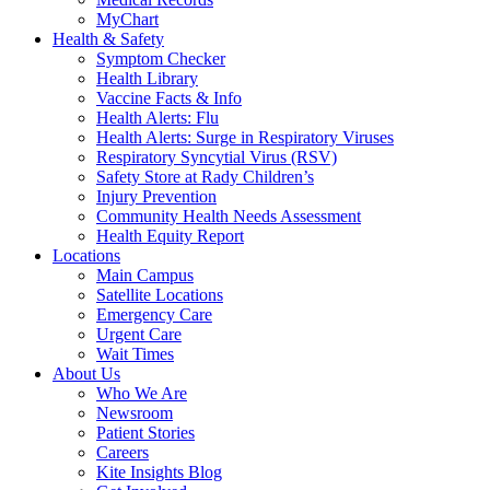
MyChart
Health & Safety
Symptom Checker
Health Library
Vaccine Facts & Info
Health Alerts: Flu
Health Alerts: Surge in Respiratory Viruses
Respiratory Syncytial Virus (RSV)
Safety Store at Rady Children’s
Injury Prevention
Community Health Needs Assessment
Health Equity Report
Locations
Main Campus
Satellite Locations
Emergency Care
Urgent Care
Wait Times
About Us
Who We Are
Newsroom
Patient Stories
Careers
Kite Insights Blog