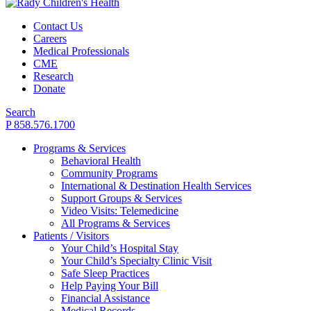
Contact Us
Careers
Medical Professionals
CME
Research
Donate
Search
P 858.576.1700
Programs & Services
Behavioral Health
Community Programs
International & Destination Health Services
Support Groups & Services
Video Visits: Telemedicine
All Programs & Services
Patients / Visitors
Your Child’s Hospital Stay
Your Child’s Specialty Clinic Visit
Safe Sleep Practices
Help Paying Your Bill
Financial Assistance
Medical Records