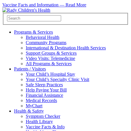
Vaccine Facts and Information —
Read More
Programs & Services
Behavioral Health
Community Programs
International & Destination Health Services
Support Groups & Services
Video Visits: Telemedicine
All Programs & Services
Patients / Visitors
Your Child’s Hospital Stay
Your Child’s Specialty Clinic Visit
Safe Sleep Practices
Help Paying Your Bill
Financial Assistance
Medical Records
MyChart
Health & Safety
Symptom Checker
Health Library
Vaccine Facts & Info