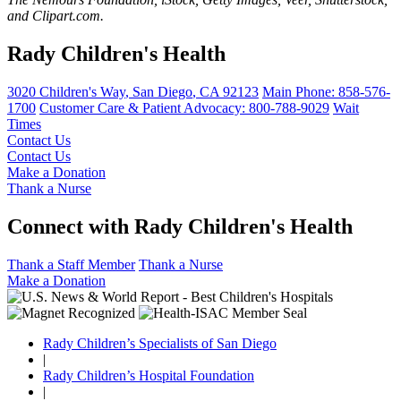
and Clipart.com.
Rady Children's Health
3020 Children's Way
,
San Diego
,
CA
92123
Main Phone:
858-576-
1700
Customer Care & Patient Advocacy: 800-788-9029
Wait
Times
Contact Us
Contact Us
Make a Donation
Thank a Nurse
Connect with Rady Children's Health
Thank a Staff Member
Thank a Nurse
Make a Donation
Rady Children’s Specialists of San Diego
|
Rady Children’s Hospital Foundation
|