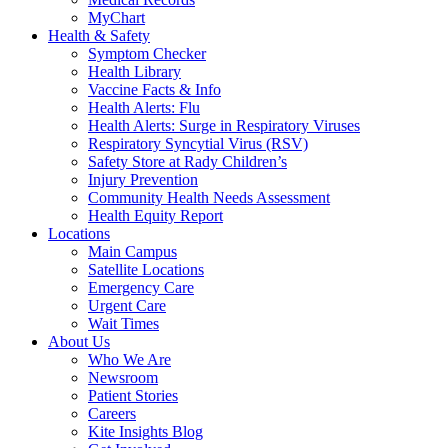
MyChart
Health & Safety
Symptom Checker
Health Library
Vaccine Facts & Info
Health Alerts: Flu
Health Alerts: Surge in Respiratory Viruses
Respiratory Syncytial Virus (RSV)
Safety Store at Rady Children’s
Injury Prevention
Community Health Needs Assessment
Health Equity Report
Locations
Main Campus
Satellite Locations
Emergency Care
Urgent Care
Wait Times
About Us
Who We Are
Newsroom
Patient Stories
Careers
Kite Insights Blog