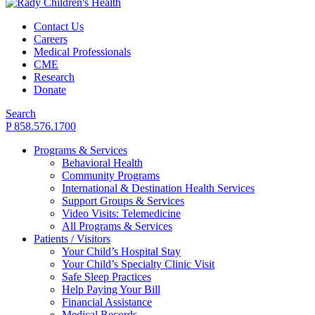
Contact Us
Careers
Medical Professionals
CME
Research
Donate
Search
P 858.576.1700
Programs & Services
Behavioral Health
Community Programs
International & Destination Health Services
Support Groups & Services
Video Visits: Telemedicine
All Programs & Services
Patients / Visitors
Your Child’s Hospital Stay
Your Child’s Specialty Clinic Visit
Safe Sleep Practices
Help Paying Your Bill
Financial Assistance
Medical Records