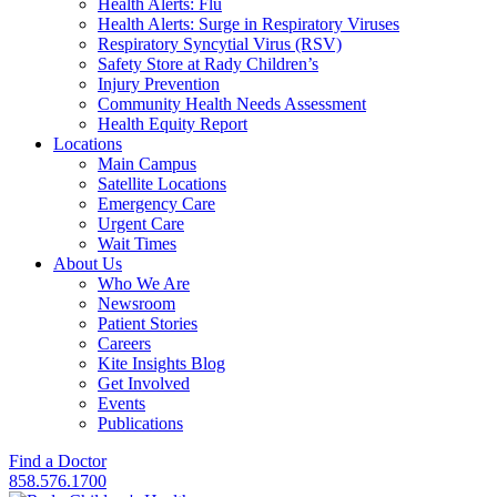
Health Alerts: Flu
Health Alerts: Surge in Respiratory Viruses
Respiratory Syncytial Virus (RSV)
Safety Store at Rady Children’s
Injury Prevention
Community Health Needs Assessment
Health Equity Report
Locations
Main Campus
Satellite Locations
Emergency Care
Urgent Care
Wait Times
About Us
Who We Are
Newsroom
Patient Stories
Careers
Kite Insights Blog
Get Involved
Events
Publications
Find a Doctor
858.576.1700