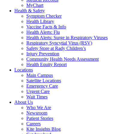
MyChart
Health & Safety
Symptom Checker
Health Library
Vaccine Facts & Info
Health Alerts: Flu
Health Alerts: Surge in Respiratory Viruses
Respiratory Syncytial Virus (RSV)
Safety Store at Rady Children’s
Injury Prevention
Community Health Needs Assessment
Health Equity Report
Locations
Main Campus
Satellite Locations
Emergency Care
Urgent Care
Wait Times
About Us
Who We Are
Newsroom
Patient Stories
Careers
Kite Insights Blog