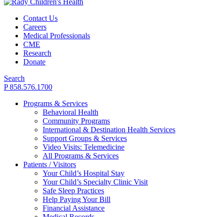
Contact Us
Careers
Medical Professionals
CME
Research
Donate
Search
P 858.576.1700
Programs & Services
Behavioral Health
Community Programs
International & Destination Health Services
Support Groups & Services
Video Visits: Telemedicine
All Programs & Services
Patients / Visitors
Your Child’s Hospital Stay
Your Child’s Specialty Clinic Visit
Safe Sleep Practices
Help Paying Your Bill
Financial Assistance
Medical Records