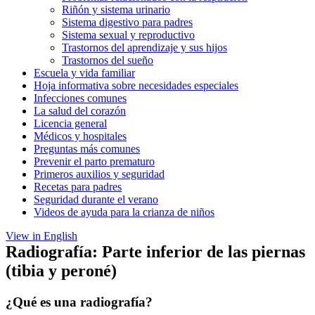
Riñón y sistema urinario
Sistema digestivo para padres
Sistema sexual y reproductivo
Trastornos del aprendizaje y sus hijos
Trastornos del sueño
Escuela y vida familiar
Hoja informativa sobre necesidades especiales
Infecciones comunes
La salud del corazón
Licencia general
Médicos y hospitales
Preguntas más comunes
Prevenir el parto prematuro
Primeros auxilios y seguridad
Recetas para padres
Seguridad durante el verano
Videos de ayuda para la crianza de niños
View in English
Radiografía: Parte inferior de las piernas
(tibia y peroné)
¿Qué es una radiografía?