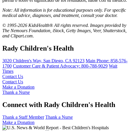
pierna o sobre el significado de los resultados, hable con su médico.
Note: All information is for educational purposes only. For specific
medical advice, diagnoses, and treatment, consult your doctor.
© 1995-2026 KidsHealth® All rights reserved. Images provided by
The Nemours Foundation, iStock, Getty Images, Veer, Shutterstock,
and Clipart.com.
Rady Children's Health
3020 Children's Way
,
San Diego
,
CA
92123
Main Phone:
858-576-
1700
Customer Care & Patient Advocacy: 800-788-9029
Wait
Times
Contact Us
Contact Us
Make a Donation
Thank a Nurse
Connect with Rady Children's Health
Thank a Staff Member
Thank a Nurse
Make a Donation