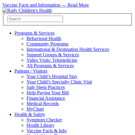
Vaccine Facts and Information —
Read More
Programs & Services
Behavioral Health
Community Programs
International & Destination Health Services
Support Groups & Services
Video Visits: Telemedicine
All Programs & Services
Patients / Visitors
Your Child’s Hospital Stay
Your Child’s Specialty Clinic Visit
Safe Sleep Practices
Help Paying Your Bill
Financial Assistance
Medical Records
MyChart
Health & Safety
Symptom Checker
Health Library
Vaccine Facts & Info