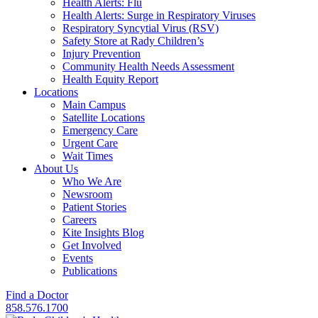
Health Alerts: Flu
Health Alerts: Surge in Respiratory Viruses
Respiratory Syncytial Virus (RSV)
Safety Store at Rady Children’s
Injury Prevention
Community Health Needs Assessment
Health Equity Report
Locations
Main Campus
Satellite Locations
Emergency Care
Urgent Care
Wait Times
About Us
Who We Are
Newsroom
Patient Stories
Careers
Kite Insights Blog
Get Involved
Events
Publications
Find a Doctor
858.576.1700