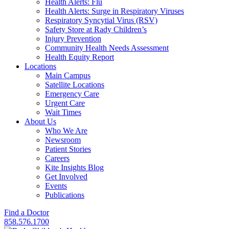
Health Alerts: Flu
Health Alerts: Surge in Respiratory Viruses
Respiratory Syncytial Virus (RSV)
Safety Store at Rady Children’s
Injury Prevention
Community Health Needs Assessment
Health Equity Report
Locations
Main Campus
Satellite Locations
Emergency Care
Urgent Care
Wait Times
About Us
Who We Are
Newsroom
Patient Stories
Careers
Kite Insights Blog
Get Involved
Events
Publications
Find a Doctor
858.576.1700