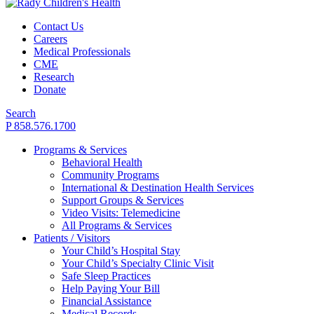
Contact Us
Careers
Medical Professionals
CME
Research
Donate
Search
P 858.576.1700
Programs & Services
Behavioral Health
Community Programs
International & Destination Health Services
Support Groups & Services
Video Visits: Telemedicine
All Programs & Services
Patients / Visitors
Your Child’s Hospital Stay
Your Child’s Specialty Clinic Visit
Safe Sleep Practices
Help Paying Your Bill
Financial Assistance
Medical Records