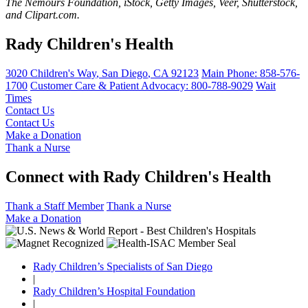
The Nemours Foundation, iStock, Getty Images, Veer, Shutterstock,
and Clipart.com.
Rady Children's Health
3020 Children's Way
,
San Diego
,
CA
92123
Main Phone:
858-576-
1700
Customer Care & Patient Advocacy: 800-788-9029
Wait
Times
Contact Us
Contact Us
Make a Donation
Thank a Nurse
Connect with Rady Children's Health
Thank a Staff Member
Thank a Nurse
Make a Donation
Rady Children’s Specialists of San Diego
|
Rady Children’s Hospital Foundation
|