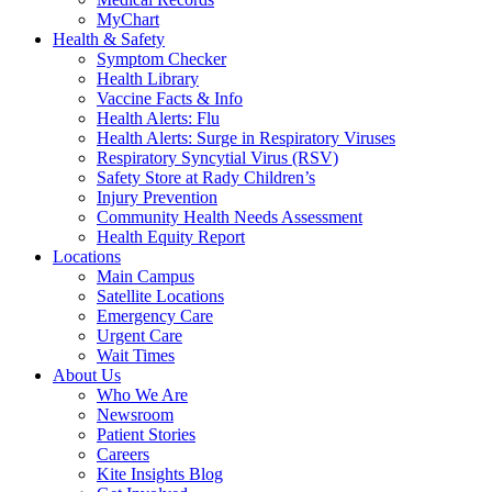
MyChart
Health & Safety
Symptom Checker
Health Library
Vaccine Facts & Info
Health Alerts: Flu
Health Alerts: Surge in Respiratory Viruses
Respiratory Syncytial Virus (RSV)
Safety Store at Rady Children’s
Injury Prevention
Community Health Needs Assessment
Health Equity Report
Locations
Main Campus
Satellite Locations
Emergency Care
Urgent Care
Wait Times
About Us
Who We Are
Newsroom
Patient Stories
Careers
Kite Insights Blog