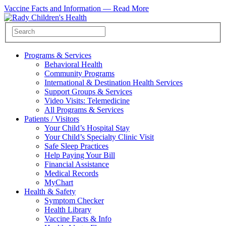
Vaccine Facts and Information —
Read More
Programs & Services
Behavioral Health
Community Programs
International & Destination Health Services
Support Groups & Services
Video Visits: Telemedicine
All Programs & Services
Patients / Visitors
Your Child’s Hospital Stay
Your Child’s Specialty Clinic Visit
Safe Sleep Practices
Help Paying Your Bill
Financial Assistance
Medical Records
MyChart
Health & Safety
Symptom Checker
Health Library
Vaccine Facts & Info