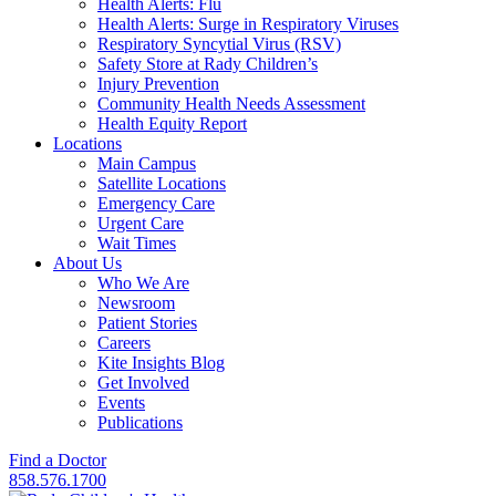
Health Alerts: Flu
Health Alerts: Surge in Respiratory Viruses
Respiratory Syncytial Virus (RSV)
Safety Store at Rady Children’s
Injury Prevention
Community Health Needs Assessment
Health Equity Report
Locations
Main Campus
Satellite Locations
Emergency Care
Urgent Care
Wait Times
About Us
Who We Are
Newsroom
Patient Stories
Careers
Kite Insights Blog
Get Involved
Events
Publications
Find a Doctor
858.576.1700