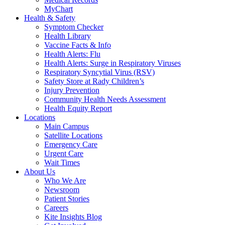
MyChart
Health & Safety
Symptom Checker
Health Library
Vaccine Facts & Info
Health Alerts: Flu
Health Alerts: Surge in Respiratory Viruses
Respiratory Syncytial Virus (RSV)
Safety Store at Rady Children’s
Injury Prevention
Community Health Needs Assessment
Health Equity Report
Locations
Main Campus
Satellite Locations
Emergency Care
Urgent Care
Wait Times
About Us
Who We Are
Newsroom
Patient Stories
Careers
Kite Insights Blog