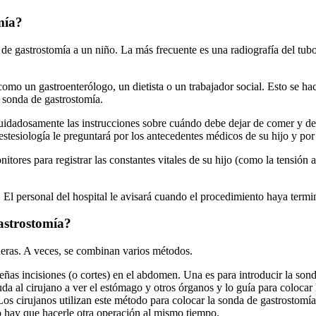
mía?
e gastrostomía a un niño. La más frecuente es una radiografía del tubo 
s, como un gastroenterólogo, un dietista o un trabajador social. Esto se 
a sonda de gastrostomía.
cuidadosamente las instrucciones sobre cuándo debe dejar de comer y de 
estesiología le preguntará por los antecedentes médicos de su hijo y po
ores para registrar las constantes vitales de su hijo (como la tensión a
a. El personal del hospital le avisará cuando el procedimiento haya term
astrostomía?
eras. A veces, se combinan varios métodos.
ñas incisiones (o cortes) en el abdomen. Una es para introducir la sonda
a al cirujano a ver el estómago y otros órganos y lo guía para colocar l
os cirujanos utilizan este método para colocar la sonda de gastrostom
iño hay que hacerle otra operación al mismo tiempo.