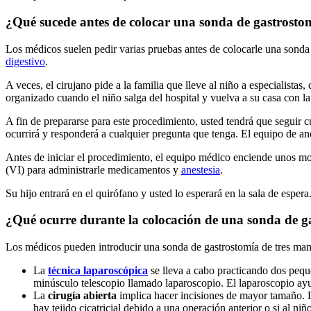
¿Qué sucede antes de colocar una sonda de gastrosto
Los médicos suelen pedir varias pruebas antes de colocarle una sonda d
digestivo
.
A veces, el cirujano pide a la familia que lleve al niño a especialista
organizado cuando el niño salga del hospital y vuelva a su casa con l
A fin de prepararse para este procedimiento, usted tendrá que seguir 
ocurrirá y responderá a cualquier pregunta que tenga. El equipo de an
Antes de iniciar el procedimiento, el equipo médico enciende unos monit
(VI) para administrarle medicamentos y
anestesia
.
Su hijo entrará en el quirófano y usted lo esperará en la sala de esper
¿Qué ocurre durante la colocación de una sonda de g
Los médicos pueden introducir una sonda de gastrostomía de tres man
La
técnica laparoscópica
se lleva a cabo practicando dos peque
minúsculo telescopio llamado laparoscopio. El laparoscopio ayud
La
cirugía abierta
implica hacer incisiones de mayor tamaño. L
hay tejido cicatricial debido a una operación anterior o si al n