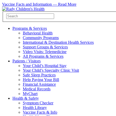
Vaccine Facts and Information —
Read More
Programs & Services
Behavioral Health
Community Programs
International & Destination Health Services
Support Groups & Services
Video Visits: Telemedicine
All Programs & Services
Patients / Visitors
Your Child’s Hospital Stay
Your Child’s Specialty Clinic Visit
Safe Sleep Practices
Help Paying Your Bill
Financial Assistance
Medical Records
MyChart
Health & Safety
Symptom Checker
Health Library
Vaccine Facts & Info