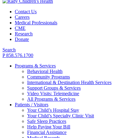
Contact Us
Careers
Medical Professionals
CME
Research
Donate
Search
P 858.576.1700
Programs & Services
Behavioral Health
Community Programs
International & Destination Health Services
Support Groups & Services
Video Visits: Telemedicine
All Programs & Services
Patients / Visitors
Your Child’s Hospital Stay
Your Child’s Specialty Clinic Visit
Safe Sleep Practices
Help Paying Your Bill
Financial Assistance
Medical Records