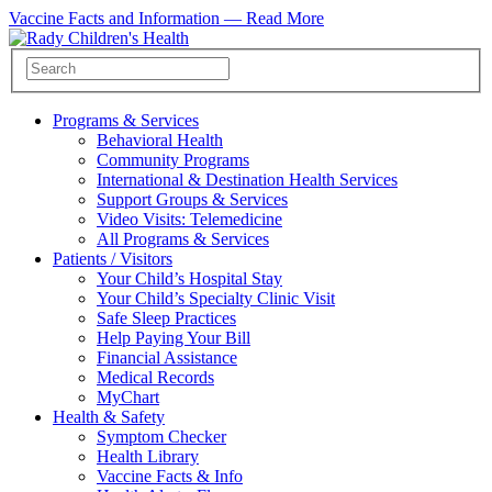
Vaccine Facts and Information —
Read More
Programs & Services
Behavioral Health
Community Programs
International & Destination Health Services
Support Groups & Services
Video Visits: Telemedicine
All Programs & Services
Patients / Visitors
Your Child’s Hospital Stay
Your Child’s Specialty Clinic Visit
Safe Sleep Practices
Help Paying Your Bill
Financial Assistance
Medical Records
MyChart
Health & Safety
Symptom Checker
Health Library
Vaccine Facts & Info