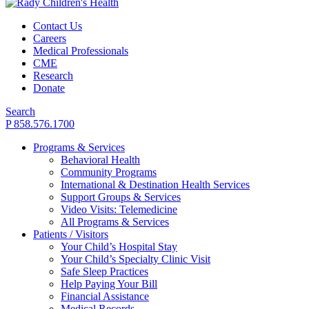
Contact Us
Careers
Medical Professionals
CME
Research
Donate
Search
P 858.576.1700
Programs & Services
Behavioral Health
Community Programs
International & Destination Health Services
Support Groups & Services
Video Visits: Telemedicine
All Programs & Services
Patients / Visitors
Your Child’s Hospital Stay
Your Child’s Specialty Clinic Visit
Safe Sleep Practices
Help Paying Your Bill
Financial Assistance
Medical Records