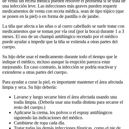
de venta sin receta médica pueden resolver el problema si se trata de
una infección leve. Las infecciones más graves pueden requerir
medicamentos de venta con receta médica, sean de tipo tópico (que
se ponen en la piel) o en forma de pastilla o de jarabe.
La tiña que afecta a las uñas o al cuero cabelludo se suele tratar con
medicamentos que se toman por vía oral (por la boca) durante 1 a 3
meses. El uso de un champú antifúngico recetado por el médico
puede ayudar a impedir que la tiña se extienda a otras partes del
cuerpo.
Su hijo debe usar el medicamento durante todo el tiempo que le
indique el médico, incluso aunque la erupción parezca estar
mejorando. En caso contrario, la infección se podría reactivar y
extenderse a otras partes del cuerpo.
Para ayudar a curar la piel, es importante mantener el área afectada
limpia y seca. Su hijo debería:
Lavarse y luego secarse bien el área afectada usando una
toalla limpia. (Debería usar una toalla distinta para secarse el
resto del cuerpo.)
Aplicarse la crema, los polvos o el espray antifúngicos
siguiendo las indicaciones del médico.
Cambiarse de ropa cada día.
Tratar todas las demás infecciones fúngicas, como el pie de