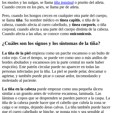
los muslos y las nalgas, se llama
tiña inguinal
o prurito del atleta.
Cuando crecen en los pies, se llama pie de atleta.
Pero, cuando los hongos crecen en cualquier otra parte del cuerpo,
se llama
tiña
. Su nombre médico es
tinea capitis
, o tiña de la
cabeza, cuando afecta al cuero cabelludo, y
tinea corporis
, o tiña
corporal, cuando afecta a una parte del cuerpo distinta de la cabeza.
Cuando afecta a las uñas, se conoce como
onicomicosis
.
¿Cuáles son los signos y los síntomas de la tiña?
La tiña de la piel
empieza como un parche escamoso o un bulto de
color rojo. Con el tiempo, se puede ver como uno o más anillos de
bordes abultados y escamosos (en la parte central no suele haber
erupción). Este patrón circular puede no aparecer en todas las
personas infectadas por la tiña. La piel se puede pelar, descamar o
agrietar, y también puede picar o causar ardor, incomodando y
molestado al paciente.
La tiña en la cabeza
puede empezar como una pequeña úlcera
similar a un granito antes de volverse escamosa, laminada. Las
láminas o copos que se desprenden se pueden parecer a la caspa. La
tiña de la cabeza puede hacer que el cabello que cubría la zona se
caiga o se rompa, dejando áreas calvas. La tiña también puede hacer
que el cuero cabelludo se hinche, se ponga rojo y sea sensible al