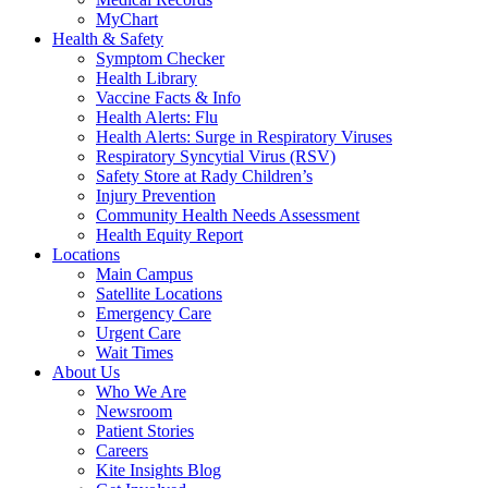
MyChart
Health & Safety
Symptom Checker
Health Library
Vaccine Facts & Info
Health Alerts: Flu
Health Alerts: Surge in Respiratory Viruses
Respiratory Syncytial Virus (RSV)
Safety Store at Rady Children’s
Injury Prevention
Community Health Needs Assessment
Health Equity Report
Locations
Main Campus
Satellite Locations
Emergency Care
Urgent Care
Wait Times
About Us
Who We Are
Newsroom
Patient Stories
Careers
Kite Insights Blog