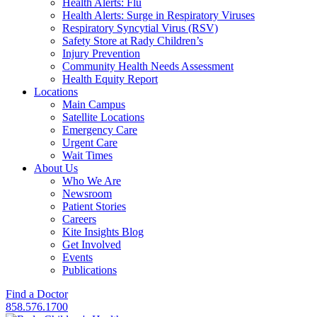
Health Alerts: Flu
Health Alerts: Surge in Respiratory Viruses
Respiratory Syncytial Virus (RSV)
Safety Store at Rady Children’s
Injury Prevention
Community Health Needs Assessment
Health Equity Report
Locations
Main Campus
Satellite Locations
Emergency Care
Urgent Care
Wait Times
About Us
Who We Are
Newsroom
Patient Stories
Careers
Kite Insights Blog
Get Involved
Events
Publications
Find a Doctor
858.576.1700