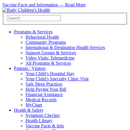
Vaccine Facts and Information —
Read More
Programs & Services
Behavioral Health
Community Programs
International & Destination Health Services
Support Groups & Services
Video Visits: Telemedicine
All Programs & Services
Patients / Visitors
Your Child’s Hospital Stay
Your Child’s Specialty Clinic Visit
Safe Sleep Practices
Help Paying Your Bill
Financial Assistance
Medical Records
MyChart
Health & Safety
Symptom Checker
Health Library
Vaccine Facts & Info