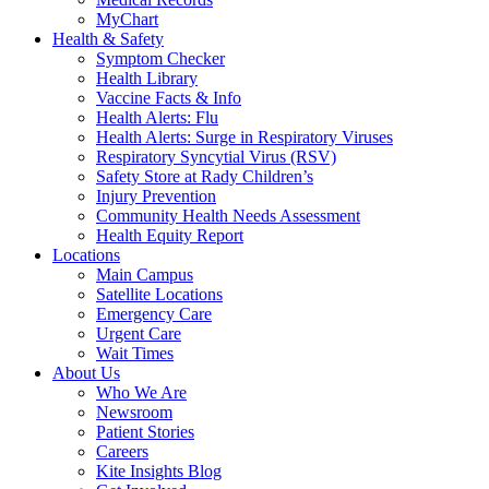
MyChart
Health & Safety
Symptom Checker
Health Library
Vaccine Facts & Info
Health Alerts: Flu
Health Alerts: Surge in Respiratory Viruses
Respiratory Syncytial Virus (RSV)
Safety Store at Rady Children’s
Injury Prevention
Community Health Needs Assessment
Health Equity Report
Locations
Main Campus
Satellite Locations
Emergency Care
Urgent Care
Wait Times
About Us
Who We Are
Newsroom
Patient Stories
Careers
Kite Insights Blog