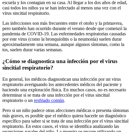
escuela y los contagian en su casa. Al llegar a los dos años de edad,
casi todos los niños ya se han infectado al menos una vez con el
virus sincitial respiratorio.
Las infecciones son más frecuentes entre el otoño y la primavera,
pero también han ocurrido durante el verano desde que comenzó la
pandemia de COVID-19. Las enfermedades respiratorias causadas
por este virus (como la bronquiolitis o la neumonía) suelen durar
aproximadamente una semana, aunque algunos síntomas, como la
tos, suelen durar varias semanas.
¿Cómo se diagnostica una infección por el virus
sincitial respiratorio?
En general, los médicos diagnostican una infección por un virus
respiratorio averiguando los antecedentes médicos del paciente y
haciendo una exploración física. En muchos casos, no es necesario
determinar si se trata de una infección por el virus sincitial
respiratorio o un
resfriado común
.
Pero si un niño padece otras afecciones médicas o presenta síntomas
más graves, es posible que el médico quiera hacerle un diagnóstico
específico para saber si se trata de una infección por el virus sincitial
respiratorio. En estos casos, el virus se identifica analizando las
secreciones nasales del niño. La muestra se recoge utilizando un