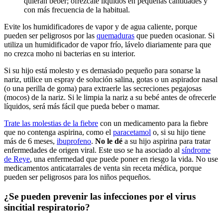
quieran beber; ofrézcale líquidos en pequeñas cantidades y
con más frecuencia de la habitual.
Evite los humidificadores de vapor y de agua caliente, porque
pueden ser peligrosos por las
quemaduras
que pueden ocasionar. Si
utiliza un humidificador de vapor frío, lávelo diariamente para que
no crezca moho ni bacterias en su interior.
Si su hijo está molesto y es demasiado pequeño para sonarse la
nariz, utilice un espray de solución salina, gotas o un aspirador nasal
(o una perilla de goma) para extraerle las secreciones pegajosas
(mocos) de la nariz. Si le limpia la nariz a su bebé antes de ofrecerle
líquidos, será más fácil que pueda beber o mamar.
Trate las molestias de la fiebre
con un medicamento para la fiebre
que no contenga aspirina, como el
paracetamol
o, si su hijo tiene
más de 6 meses,
ibuprofeno
.
No le dé
a su hijo aspirina para tratar
enfermedades de origen viral. Este uso se ha asociado al
síndrome
de Reye
, una enfermedad que puede poner en riesgo la vida. No use
medicamentos anticatarrales de venta sin receta médica, porque
pueden ser peligrosos para los niños pequeños.
¿Se pueden prevenir las infecciones por el virus
sincitial respiratorio?