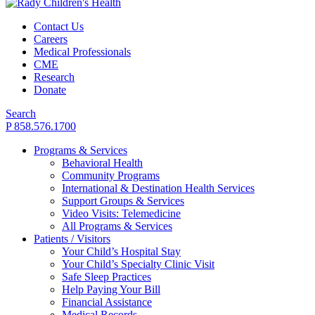
Contact Us
Careers
Medical Professionals
CME
Research
Donate
Search
P 858.576.1700
Programs & Services
Behavioral Health
Community Programs
International & Destination Health Services
Support Groups & Services
Video Visits: Telemedicine
All Programs & Services
Patients / Visitors
Your Child’s Hospital Stay
Your Child’s Specialty Clinic Visit
Safe Sleep Practices
Help Paying Your Bill
Financial Assistance
Medical Records