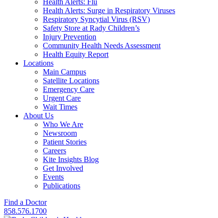
Health Alerts: Flu
Health Alerts: Surge in Respiratory Viruses
Respiratory Syncytial Virus (RSV)
Safety Store at Rady Children’s
Injury Prevention
Community Health Needs Assessment
Health Equity Report
Locations
Main Campus
Satellite Locations
Emergency Care
Urgent Care
Wait Times
About Us
Who We Are
Newsroom
Patient Stories
Careers
Kite Insights Blog
Get Involved
Events
Publications
Find a Doctor
858.576.1700